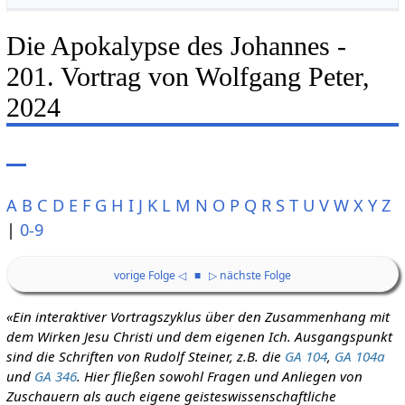
Die Apokalypse des Johannes -
201. Vortrag von Wolfgang Peter,
2024
A
B
C
D
E
F
G
H
I
J
K
L
M
N
O
P
Q
R
S
T
U
V
W
X
Y
Z
|
0-9
vorige Folge ◁
■
▷ nächste Folge
«Ein interaktiver Vortragszyklus über den Zusammenhang mit
dem Wirken Jesu Christi und dem eigenen Ich. Ausgangspunkt
sind die Schriften von Rudolf Steiner, z.B. die
GA 104
,
GA 104a
und
GA 346
. Hier fließen sowohl Fragen und Anliegen von
Zuschauern als auch eigene geisteswissenschaftliche