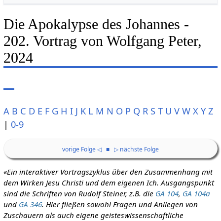
Die Apokalypse des Johannes -
202. Vortrag von Wolfgang Peter,
2024
A
B
C
D
E
F
G
H
I
J
K
L
M
N
O
P
Q
R
S
T
U
V
W
X
Y
Z
|
0-9
vorige Folge ◁
■
▷ nächste Folge
«Ein interaktiver Vortragszyklus über den Zusammenhang mit
dem Wirken Jesu Christi und dem eigenen Ich. Ausgangspunkt
sind die Schriften von Rudolf Steiner, z.B. die
GA 104
,
GA 104a
und
GA 346
. Hier fließen sowohl Fragen und Anliegen von
Zuschauern als auch eigene geisteswissenschaftliche