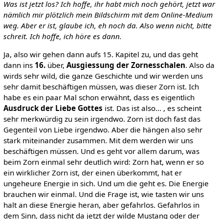
Was ist jetzt los? Ich hoffe, ihr habt mich noch gehört, jetzt war
nämlich mir plötzlich mein Bildschirm mit dem Online-Medium
weg. Aber er ist, glaube ich, eh noch da. Also wenn nicht, bitte
schreit. Ich hoffe, ich höre es dann.
Ja, also wir gehen dann aufs 15. Kapitel zu, und das geht
dann ins
16.
über,
Ausgiessung der Zornesschalen
. Also da
wirds sehr wild, die ganze Geschichte und wir werden uns
sehr damit beschäftigen müssen, was dieser Zorn ist. Ich
habe es ein paar Mal schon erwähnt, dass es eigentlich
Ausdruck der Liebe Gottes
ist. Das ist also... , es scheint
sehr merkwürdig zu sein irgendwo. Zorn ist doch fast das
Gegenteil von Liebe irgendwo. Aber die hängen also sehr
stark miteinander zusammen. Mit dem werden wir uns
beschäftigen müssen. Und es geht vor allem darum, was
beim Zorn einmal sehr deutlich wird: Zorn hat, wenn er so
ein wirklicher Zorn ist, der einen überkommt, hat er
ungeheure Energie in sich. Und um die geht es. Die Energie
brauchen wir einmal. Und die Frage ist, wie tasten wir uns
halt an diese Energie heran, aber gefahrlos. Gefahrlos in
dem Sinn, dass nicht da jetzt der wilde Mustang oder der