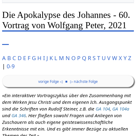
Die Apokalypse des Johannes - 60.
Vortrag von Wolfgang Peter, 2021
A
B
C
D
E
F
G
H
I
J
K
L
M
N
O
P
Q
R
S
T
U
V
W
X
Y
Z
|
0-9
vorige Folge ◁
■
▷ nächste Folge
«Ein interaktiver Vortragszyklus über den Zusammenhang mit
dem Wirken Jesu Christi und dem eigenen Ich. Ausgangspunkt
sind die Schriften von Rudolf Steiner, z.B. die
GA 104
,
GA 104a
und
GA 346
. Hier fließen sowohl Fragen und Anliegen von
Zuschauern als auch eigene geisteswissenschaftliche
Erkenntnisse mit ein. Und es gibt immer Bezüge zu aktuellen
Themen der Zeit.»