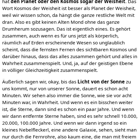
hat
den Planet oder den Kosmos sogar der Weisheit
. Das
Wort Kosmos der Weisheit ist besser als Planet der Weisheit,
weil wir wissen schon, da hängt die ganze restliche Welt mit
dran. Also es gibt keinen Alten Mond ohne das ganze
Drumherum sozusagen. Das ist eigentlich eines. Es gehört
zusammen, auch wenn es für uns jetzt als körperlich,
räumlich auf Erden erscheinende Wesen so unglaublich
scheint, dass die fernsten Fernen des sichtbaren Kosmos und
darüber hinaus, dass das alles zusammen gehört und alles in
Wahrheit zusammenspielt. Und, ja, auf der geistigen Ebene
in völliger Gleichzeitigkeit zusammenspielt.
Äußerlich sagen wir, okay, bis das
Licht von der Sonne
zu
uns kommt, nur von unserer Sonne, dauert es schon acht
Minuten. Wir sehen also immer die Sonne, wie sie vor acht
Minuten war, in Wahrheit. Und wenn es ein bisschen weiter
ist, die Sterne, dann sind es schon ein paar Jahre. Und wenn
wir dann entfernte Sterne haben, sind es sehr schnell 10.000,
20.000, 100.000 Jahre. Und wenn wir dann irgend so ein
kleines Nebelfleckerl, eine andere Galaxie, sehen, sieht man
nur durch die Fernrohre, also kaum eine, die man mit freiem