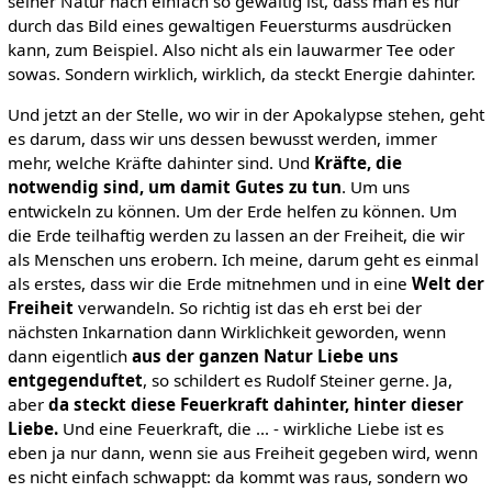
seiner Natur nach einfach so gewaltig ist, dass man es nur
durch das Bild eines gewaltigen Feuersturms ausdrücken
kann, zum Beispiel. Also nicht als ein lauwarmer Tee oder
sowas. Sondern wirklich, wirklich, da steckt Energie dahinter.
Und jetzt an der Stelle, wo wir in der Apokalypse stehen, geht
es darum, dass wir uns dessen bewusst werden, immer
mehr, welche Kräfte dahinter sind. Und
Kräfte, die
notwendig sind, um damit Gutes zu tun
. Um uns
entwickeln zu können. Um der Erde helfen zu können. Um
die Erde teilhaftig werden zu lassen an der Freiheit, die wir
als Menschen uns erobern. Ich meine, darum geht es einmal
als erstes, dass wir die Erde mitnehmen und in eine
Welt der
Freiheit
verwandeln. So richtig ist das eh erst bei der
nächsten Inkarnation dann Wirklichkeit geworden, wenn
dann eigentlich
aus der ganzen Natur Liebe uns
entgegenduftet
, so schildert es Rudolf Steiner gerne. Ja,
aber
da steckt diese Feuerkraft dahinter, hinter dieser
Liebe.
Und eine Feuerkraft, die ... - wirkliche Liebe ist es
eben ja nur dann, wenn sie aus Freiheit gegeben wird, wenn
es nicht einfach schwappt: da kommt was raus, sondern wo