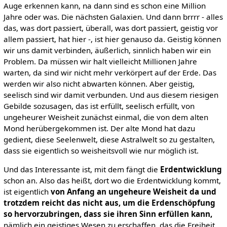
Auge erkennen kann, na dann sind es schon eine Million
Jahre oder was. Die nächsten Galaxien. Und dann brrrr - alles
das, was dort passiert, überall, was dort passiert, geistig vor
allem passiert, hat hier -, ist hier genauso da. Geistig können
wir uns damit verbinden, äußerlich, sinnlich haben wir ein
Problem. Da müssen wir halt vielleicht Millionen Jahre
warten, da sind wir nicht mehr verkörpert auf der Erde. Das
werden wir also nicht abwarten können. Aber geistig,
seelisch sind wir damit verbunden. Und aus diesem riesigen
Gebilde sozusagen, das ist erfüllt, seelisch erfüllt, von
ungeheurer Weisheit zunächst einmal, die von dem alten
Mond herübergekommen ist. Der alte Mond hat dazu
gedient, diese Seelenwelt, diese Astralwelt so zu gestalten,
dass sie eigentlich so weisheitsvoll wie nur möglich ist.
Und das Interessante ist, mit dem fängt die
Erdentwicklung
schon an. Also das heißt, dort wo die Erdentwicklung kommt,
ist eigentlich
von Anfang an
ungeheure Weisheit da und
trotzdem reicht das nicht aus, um die Erdenschöpfung
so hervorzubringen, dass sie ihren Sinn erfüllen kann,
nämlich ein geistiges Wesen zu erschaffen, das die Freiheit