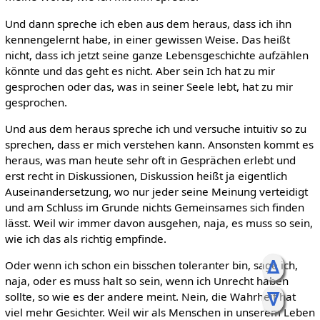
Und dann spreche ich eben aus dem heraus, dass ich ihn
kennengelernt habe, in einer gewissen Weise. Das heißt
nicht, dass ich jetzt seine ganze Lebensgeschichte aufzählen
könnte und das geht es nicht. Aber sein Ich hat zu mir
gesprochen oder das, was in seiner Seele lebt, hat zu mir
gesprochen.
Und aus dem heraus spreche ich und versuche intuitiv so zu
sprechen, dass er mich verstehen kann. Ansonsten kommt es
heraus, was man heute sehr oft in Gesprächen erlebt und
erst recht in Diskussionen, Diskussion heißt ja eigentlich
Auseinandersetzung, wo nur jeder seine Meinung verteidigt
und am Schluss im Grunde nichts Gemeinsames sich finden
lässt. Weil wir immer davon ausgehen, naja, es muss so sein,
wie ich das als richtig empfinde.
ᐃ
Oder wenn ich schon ein bisschen toleranter bin, sage ich,
naja, oder es muss halt so sein, wenn ich Unrecht haben
ᐁ
sollte, so wie es der andere meint. Nein, die Wahrheit hat
viel mehr Gesichter. Weil wir als Menschen in unserem Leben