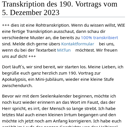
Transkription des 190. Vortrags vom
5. Dezember 2023
+++ dies ist eine Rohtranskription. Wenn du wissen willst, WIE
eine fertige Transkription ausschaut, dann schau dir
verschiedene Muster an, die bereits zu
100% transkribiert
sind. Melde dich gerne übers
Kontaktformular
bei uns,
wenn du bei der Textarbeit
MitTun
möchtest. Wir freuen
uns auf dich! +++
Dort läuft´s, wir sind bereit, wir starten los. Meine Lieben, ich
begrüße euch ganz herzlich zum 190. Vortrag zur
Apokalypsis, ein Mini-Jubiläum, wieder eine kleine Stufe
zwischendurch.
Bevor wir mit dem Seelenkalender beginnen, möchte ich
noch kurz wieder erinnern an das Wort im Faust, das der
Herr spricht, es irrt, der Mensch so lange strebt. Ich habe
letztes Mal auch einen kleinen Irrtum begangen und den
möchte ich jetzt noch am Anfang korrigieren. Ich habe euch
erzählt im Laufe der ganzen Geschichte von der Halbinsel