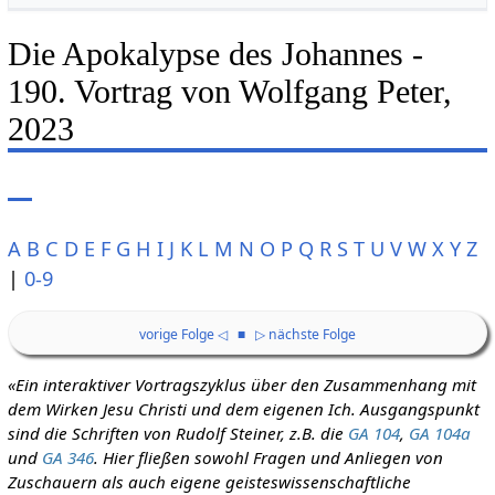
Die Apokalypse des Johannes -
190. Vortrag von Wolfgang Peter,
2023
A
B
C
D
E
F
G
H
I
J
K
L
M
N
O
P
Q
R
S
T
U
V
W
X
Y
Z
|
0-9
vorige Folge ◁
■
▷ nächste Folge
«Ein interaktiver Vortragszyklus über den Zusammenhang mit
dem Wirken Jesu Christi und dem eigenen Ich. Ausgangspunkt
sind die Schriften von Rudolf Steiner, z.B. die
GA 104
,
GA 104a
und
GA 346
. Hier fließen sowohl Fragen und Anliegen von
Zuschauern als auch eigene geisteswissenschaftliche