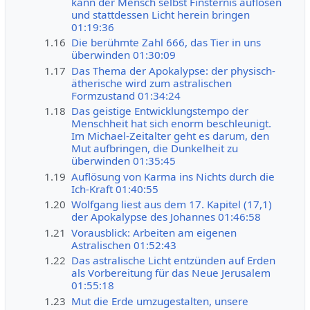
kann der Mensch selbst Finsternis auflösen
und stattdessen Licht herein bringen
01:19:36
1.16
Die berühmte Zahl 666, das Tier in uns
überwinden 01:30:09
1.17
Das Thema der Apokalypse: der physisch-
ätherische wird zum astralischen
Formzustand 01:34:24
1.18
Das geistige Entwicklungstempo der
Menschheit hat sich enorm beschleunigt.
Im Michael-Zeitalter geht es darum, den
Mut aufbringen, die Dunkelheit zu
überwinden 01:35:45
1.19
Auflösung von Karma ins Nichts durch die
Ich-Kraft 01:40:55
1.20
Wolfgang liest aus dem 17. Kapitel (17,1)
der Apokalypse des Johannes 01:46:58
1.21
Vorausblick: Arbeiten am eigenen
Astralischen 01:52:43
1.22
Das astralische Licht entzünden auf Erden
als Vorbereitung für das Neue Jerusalem
01:55:18
1.23
Mut die Erde umzugestalten, unsere