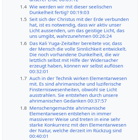
1.4
Wie werden wir mit dieser seelischen
Dunkelheit fertig? 00:19:03
1.5
Seit sich der Christus mit der Erde verbunden
hat, ist es notwendig, dass wir aktiv unser
Licht aussenden, um das geistige Licht, das
uns umgibt, wahrzunehmen 00:26:24
1.6
Das Kali Yuga-Zeitalter bereitete vor, dass
der Mensch die volle Sinnlichkeit entwickelt.
Die noch vorhandene Dunkelheit, die wir
letztlich selbst mit Hilfe der Widersacher
erzeugt haben, können wir selbst auflösen
00:32:01
1.7
Auch in der Technik wirken Elementarwesen
mit. Es sind ahrimanische und luziferische
Finsterniswesenheiten, obwohl sie Licht
ausstrahlen. Sie entstehen durch unsere
ahrimanischen Gedanken 00:37:57
1.8
Menschengemachte ahrimanische
Elementarwesen entstehen in immer
massiverer Weise und treten in eine sehr
starke Konkurrenz mit den Elementarwesen
der Natur, welche derzeit im Rückzug sind
00:40:01