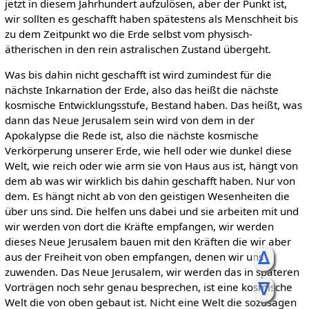
jetzt in diesem Jahrhundert aufzulösen, aber der Punkt ist,
wir sollten es geschafft haben spätestens als Menschheit bis
zu dem Zeitpunkt wo die Erde selbst vom physisch-
ätherischen in den rein astralischen Zustand übergeht.
Was bis dahin nicht geschafft ist wird zumindest für die
nächste Inkarnation der Erde, also das heißt die nächste
kosmische Entwicklungsstufe, Bestand haben. Das heißt, was
dann das Neue Jerusalem sein wird von dem in der
Apokalypse die Rede ist, also die nächste kosmische
Verkörperung unserer Erde, wie hell oder wie dunkel diese
Welt, wie reich oder wie arm sie von Haus aus ist, hängt von
dem ab was wir wirklich bis dahin geschafft haben. Nur von
dem. Es hängt nicht ab von den geistigen Wesenheiten die
über uns sind. Die helfen uns dabei und sie arbeiten mit und
wir werden von dort die Kräfte empfangen, wir werden
dieses Neue Jerusalem bauen mit den Kräften die wir aber
ᐃ
aus der Freiheit von oben empfangen, denen wir uns
zuwenden. Das Neue Jerusalem, wir werden das in späteren
ᐁ
Vorträgen noch sehr genau besprechen, ist eine kosmische
Welt die von oben gebaut ist. Nicht eine Welt die sozusagen