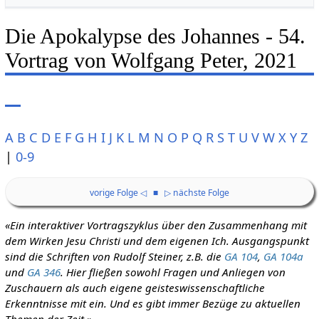
Die Apokalypse des Johannes - 54.
Vortrag von Wolfgang Peter, 2021
A
B
C
D
E
F
G
H
I
J
K
L
M
N
O
P
Q
R
S
T
U
V
W
X
Y
Z
|
0-9
vorige Folge ◁
■
▷ nächste Folge
«Ein interaktiver Vortragszyklus über den Zusammenhang mit
dem Wirken Jesu Christi und dem eigenen Ich. Ausgangspunkt
sind die Schriften von Rudolf Steiner, z.B. die
GA 104
,
GA 104a
und
GA 346
. Hier fließen sowohl Fragen und Anliegen von
Zuschauern als auch eigene geisteswissenschaftliche
Erkenntnisse mit ein. Und es gibt immer Bezüge zu aktuellen
Themen der Zeit.»