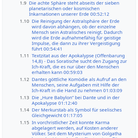
1.9
Die achte Sphäre steht abseits der sieben
planetarischen oder kosmischen
Inkarnationen unserer Erde 00:52:12
1.10
Die Reinigung der Astralsphäre der Erde
wird davon abhängen, ob der einzelne
Mensch sein Astralisches reinigt. Dadurch
wird die Erde aufnahmefähig für geistige
Impulse, die dann zu ihrer Vergeistigung
führt 00:54:41
1.11
Textzitat aus der Apokalypse (Offenbarung
14,8) - Das Soratische sucht den Zugang zur
Ich-Kraft, die es nur über den Menschen
erhalten kann 00:59:03
1.12
Dantes göttliche Komödie als Aufruf an den
Menschen, seine Aufgaben mit Hilfe der
Ich-Kraft in die Hand zu nehmen 01:03:09
1.13
Die „Hure Babylon” bei Dante und in der
Apokalypse 01:12:40
1.14
Der Merkurstab als Symbol für seelisches
Gleichgewicht 01:17:05
1.15
In vorchristlicher Zeit konnte Karma
abgelagert werden, auf Kosten anderer
Völker. Seit dem Mysterium von Golgatha