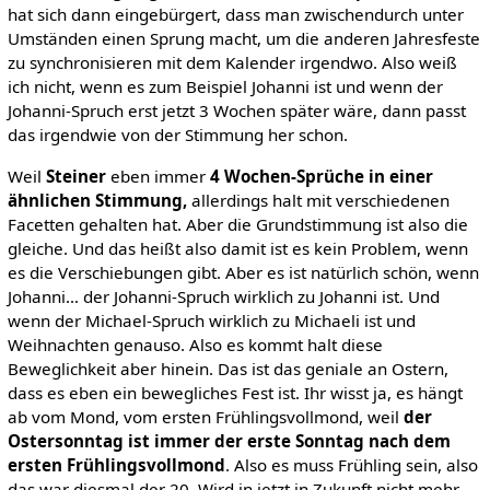
hat sich dann eingebürgert, dass man zwischendurch unter
Umständen einen Sprung macht, um die anderen Jahresfeste
zu synchronisieren mit dem Kalender irgendwo. Also weiß
ich nicht, wenn es zum Beispiel Johanni ist und wenn der
Johanni-Spruch erst jetzt 3 Wochen später wäre, dann passt
das irgendwie von der Stimmung her schon.
Weil
Steiner
eben immer
4 Wochen-Sprüche in einer
ähnlichen Stimmung,
allerdings halt mit verschiedenen
Facetten gehalten hat. Aber die Grundstimmung ist also die
gleiche. Und das heißt also damit ist es kein Problem, wenn
es die Verschiebungen gibt. Aber es ist natürlich schön, wenn
Johanni… der Johanni-Spruch wirklich zu Johanni ist. Und
wenn der Michael-Spruch wirklich zu Michaeli ist und
Weihnachten genauso. Also es kommt halt diese
Beweglichkeit aber hinein. Das ist das geniale an Ostern,
dass es eben ein bewegliches Fest ist. Ihr wisst ja, es hängt
ab vom Mond, vom ersten Frühlingsvollmond, weil
der
Ostersonntag ist immer der erste Sonntag nach dem
ersten Frühlingsvollmond
. Also es muss Frühling sein, also
das war diesmal der 20. Wird in jetzt in Zukunft nicht mehr