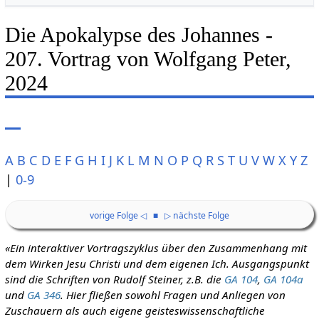
Die Apokalypse des Johannes -
207. Vortrag von Wolfgang Peter,
2024
A
B
C
D
E
F
G
H
I
J
K
L
M
N
O
P
Q
R
S
T
U
V
W
X
Y
Z
|
0-9
vorige Folge ◁
■
▷ nächste Folge
«Ein interaktiver Vortragszyklus über den Zusammenhang mit
dem Wirken Jesu Christi und dem eigenen Ich. Ausgangspunkt
sind die Schriften von Rudolf Steiner, z.B. die
GA 104
,
GA 104a
und
GA 346
. Hier fließen sowohl Fragen und Anliegen von
Zuschauern als auch eigene geisteswissenschaftliche