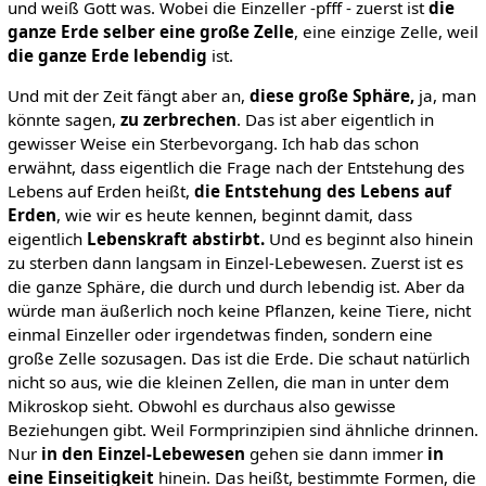
und weiß Gott was. Wobei die Einzeller -pfff - zuerst ist
die
ganze Erde selber eine große Zelle
, eine einzige Zelle, weil
die ganze Erde lebendig
ist.
Und mit der Zeit fängt aber an,
diese große Sphäre,
ja, man
könnte sagen,
zu zerbrechen
. Das ist aber eigentlich in
gewisser Weise ein Sterbevorgang. Ich hab das schon
erwähnt, dass eigentlich die Frage nach der Entstehung des
Lebens auf Erden heißt,
die Entstehung des Lebens auf
Erden
, wie wir es heute kennen, beginnt damit, dass
eigentlich
Lebenskraft abstirbt.
Und es beginnt also hinein
zu sterben dann langsam in Einzel-Lebewesen. Zuerst ist es
die ganze Sphäre, die durch und durch lebendig ist. Aber da
würde man äußerlich noch keine Pflanzen, keine Tiere, nicht
einmal Einzeller oder irgendetwas finden, sondern eine
große Zelle sozusagen. Das ist die Erde. Die schaut natürlich
nicht so aus, wie die kleinen Zellen, die man in unter dem
Mikroskop sieht. Obwohl es durchaus also gewisse
Beziehungen gibt. Weil Formprinzipien sind ähnliche drinnen.
Nur
in den Einzel-Lebewesen
gehen sie dann immer
in
eine Einseitigkeit
hinein. Das heißt, bestimmte Formen, die