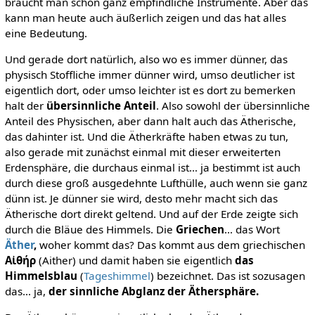
braucht man schon ganz empfindliche Instrumente. Aber das
kann man heute auch äußerlich zeigen und das hat alles
eine Bedeutung.
Und gerade dort natürlich, also wo es immer dünner, das
physisch Stoffliche immer dünner wird, umso deutlicher ist
eigentlich dort, oder umso leichter ist es dort zu bemerken
halt der
übersinnliche Anteil
. Also sowohl der übersinnliche
Anteil des Physischen, aber dann halt auch das Ätherische,
das dahinter ist. Und die Ätherkräfte haben etwas zu tun,
also gerade mit zunächst einmal mit dieser erweiterten
Erdensphäre, die durchaus einmal ist… ja bestimmt ist auch
durch diese groß ausgedehnte Lufthülle, auch wenn sie ganz
dünn ist. Je dünner sie wird, desto mehr macht sich das
Ätherische dort direkt geltend. Und auf der Erde zeigte sich
durch die Bläue des Himmels. Die
Griechen
… das Wort
Äther
,
woher kommt das? Das kommt aus dem griechischen
Αἰθήρ
(Aither) und damit haben sie eigentlich
das
Himmelsblau
(
Tageshimmel
) bezeichnet. Das ist sozusagen
das… ja,
der sinnliche Abglanz der Äthersphäre.