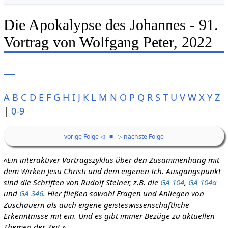
Die Apokalypse des Johannes - 91.
Vortrag von Wolfgang Peter, 2022
A
B
C
D
E
F
G
H
I
J
K
L
M
N
O
P
Q
R
S
T
U
V
W
X
Y
Z
|
0-9
vorige Folge ◁
■
▷ nächste Folge
«Ein interaktiver Vortragszyklus über den Zusammenhang mit
dem Wirken Jesu Christi und dem eigenen Ich. Ausgangspunkt
sind die Schriften von Rudolf Steiner, z.B. die
GA 104
,
GA 104a
und
GA 346
. Hier fließen sowohl Fragen und Anliegen von
Zuschauern als auch eigene geisteswissenschaftliche
Erkenntnisse mit ein. Und es gibt immer Bezüge zu aktuellen
Themen der Zeit.»