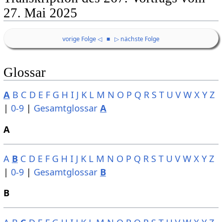
27. Mai 2025
vorige Folge ◁
■
▷ nächste Folge
Glossar
A
B
C
D
E
F
G
H
I
J
K
L
M
N
O
P
Q
R
S
T
U
V
W
X
Y
Z
|
0-9
|
Gesamtglossar
A
A
A
B
C
D
E
F
G
H
I
J
K
L
M
N
O
P
Q
R
S
T
U
V
W
X
Y
Z
|
0-9
|
Gesamtglossar
B
B