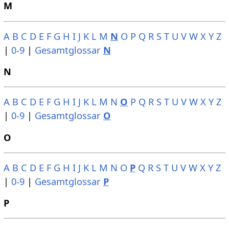
M
A
B
C
D
E
F
G
H
I
J
K
L
M
N
O
P
Q
R
S
T
U
V
W
X
Y
Z
|
0-9
|
Gesamtglossar
N
N
A
B
C
D
E
F
G
H
I
J
K
L
M
N
O
P
Q
R
S
T
U
V
W
X
Y
Z
|
0-9
|
Gesamtglossar
O
O
A
B
C
D
E
F
G
H
I
J
K
L
M
N
O
P
Q
R
S
T
U
V
W
X
Y
Z
|
0-9
|
Gesamtglossar
P
P