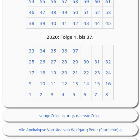
54
55
56
57
58
59
60
61
46
47
48
49
50
51
52
53
38
39
40
41
42
43
44
45
2020: Folge 1. bis 37.
33
34
35
36
37
25
26
27
28
29
30
31
32
17
18
19
20
21
22
23
24
9
10
11
12
13
14
15
16
1
2
3
4
5
6
7
8
vorige Folge ◁
■
▷ nächste Folge
Alle Apokalypse Vorträge von Wolfgang Peter (Startseite)◁