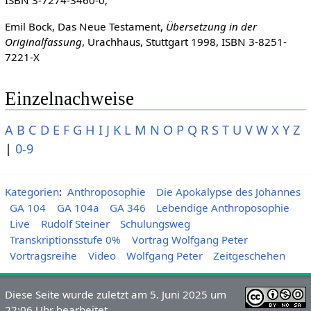
ISBN 3-7274-3460-0;
Emil Bock, Das Neue Testament,
Übersetzung in der
Originalfassung
, Urachhaus, Stuttgart 1998, ISBN 3-8251-
7221-X
Einzelnachweise
A
B
C
D
E
F
G
H
I
J
K
L
M
N
O
P
Q
R
S
T
U
V
W
X
Y
Z
|
0-9
Kategorien
:
Anthroposophie
Die Apokalypse des Johannes
GA 104
GA 104a
GA 346
Lebendige Anthroposophie
Live
Rudolf Steiner
Schulungsweg
Transkriptionsstufe 0%
Vortrag Wolfgang Peter
Vortragsreihe
Video
Wolfgang Peter
Zeitgeschehen
Diese Seite wurde zuletzt am 5. Juni 2025 um
22:06 Uhr bearbeitet.