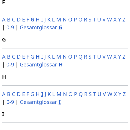
F
A
B
C
D
E
F
G
H
I
J
K
L
M
N
O
P
Q
R
S
T
U
V
W
X
Y
Z
|
0-9
|
Gesamtglossar
G
G
A
B
C
D
E
F
G
H
I
J
K
L
M
N
O
P
Q
R
S
T
U
V
W
X
Y
Z
|
0-9
|
Gesamtglossar
H
H
A
B
C
D
E
F
G
H
I
J
K
L
M
N
O
P
Q
R
S
T
U
V
W
X
Y
Z
|
0-9
|
Gesamtglossar
I
I