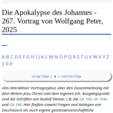
Die Apokalypse des Johannes -
267. Vortrag von Wolfgang Peter,
2025
A
B
C
D
E
F
G
H
I
J
K
L
M
N
O
P
Q
R
S
T
U
V
W
X
Y
Z
|
0-9
vorige Folge ◁
■
▷ nächste Folge
«Ein interaktiver Vortragszyklus über den Zusammenhang mit
dem Wirken Jesu Christi und dem eigenen Ich. Ausgangspunkt
sind die Schriften von Rudolf Steiner, z.B. die
GA 104
,
GA 104a
und
GA 346
. Hier fließen sowohl Fragen und Anliegen von
Zuschauern als auch eigene geisteswissenschaftliche