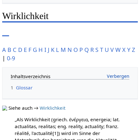
Wirklichkeit
A
B
C
D
E
F
G
H
I
J
K
L
M
N
O
P
Q
R
S
T
U
V
W
X
Y
Z
|
0-9
Inhaltsverzeichnis
1
Glossar
Siehe auch →
Wirklichkeit
„Als Wirklichkeit (griech. ἐνέργεια, energeia; lat.
actualitas, realitas; eng. reality, actuality; franz.
réalité, l'actualité[1]) wird im Sinne der
Metaphysik das bezeichnet, was die Aktualität