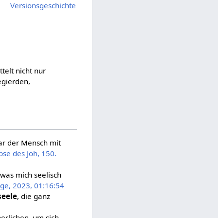
Versionsgeschichte
telt nicht nur
egierden,
war der Mensch mit
pse des Joh, 150.
 was mich seelisch
lge, 2023, 01:16:54
eele
, die ganz
erlichen, um sich