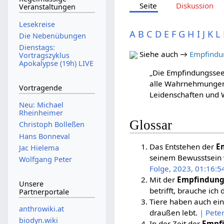
Seite
Diskussion
Veranstaltungen
Lesekreise
A
B
C
D
E
F
G
H
I
J
K
L
Die Nebenübungen
Dienstags:
Siehe auch →
Empfindu
Vortragszyklus
Apokalypse (19h) LIVE
„Die Empfindungsseele
alle Wahrnehmungen b
Vortragende
Leidenschaften und W
Neu: Michael
Rheinheimer
Glossar
Christoph Bolleßen
Hans Bonneval
Das Entstehen der
E
Jac Hielema
seinem Bewusstsein v
Wolfgang Peter
Folge, 2023, 01:16:5
Mit der
Empfindung
Unsere
betrifft, brauche ich
Partnerportale
Tiere haben auch ein
anthrowiki.at
draußen lebt.
| Pete
biodyn.wiki
In der Zeit der
Empf