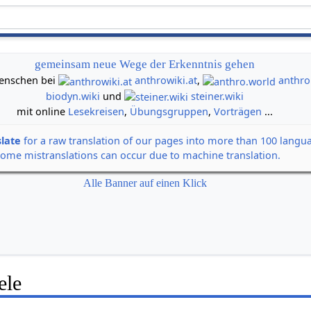
gemeinsam neue Wege der Erkenntnis gehen
 Menschen bei
anthrowiki.at
,
anthro
biodyn.wiki
und
steiner.wiki
mit online
Lesekreisen
,
Übungsgruppen
,
Vorträgen
...
slate
for a raw translation of our pages into more than 100 langu
some mistranslations can occur due to machine translation.
Alle Banner auf einen Klick
ele