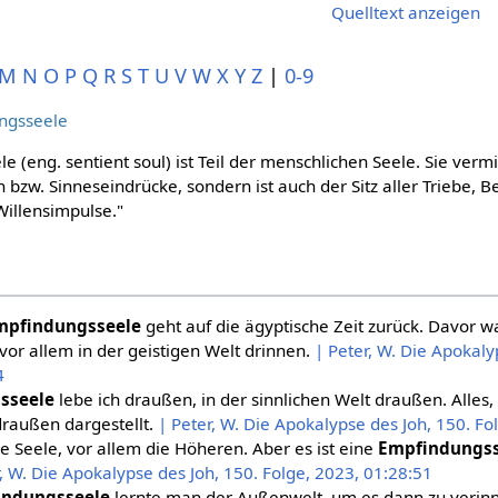
Quelltext anzeigen
M
N
O
P
Q
R
S
T
U
V
W
X
Y
Z
|
0-9
ngsseele
 (eng. sentient soul) ist Teil der menschlichen Seele. Sie vermit
zw. Sinneseindrücke, sondern ist auch der Sitz aller Triebe, B
illensimpulse."
mpfindungsseele
geht auf die ägyptische Zeit zurück. Davor 
or allem in der geistigen Welt drinnen.
| Peter, W. Die Apokaly
4
sseele
lebe ich draußen, in der sinnlichen Welt draußen. Alles,
 draußen dargestellt.
| Peter, W. Die Apokalypse des Joh, 150. Fo
e Seele, vor allem die Höheren. Aber es ist eine
Empfindungss
r, W. Die Apokalypse des Joh, 150. Folge, 2023, 01:28:51
indungsseele
lernte man der Außenwelt, um es dann zu verinn