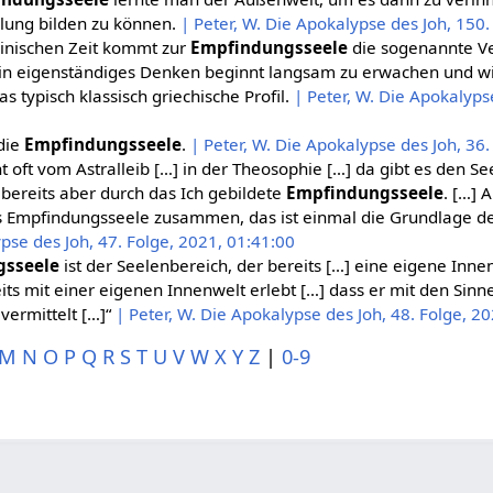
ellung bilden zu können.
| Peter, W. Die Apokalypse des Joh, 150.
teinischen Zeit kommt zur
Empfindungsseele
die sogenannte V
in eigenständiges Denken beginnt langsam zu erwachen und wir
 typisch klassisch griechische Profil.
| Peter, W. Die Apokalypse
 die
Empfindungsseele
.
| Peter, W. Die Apokalypse des Joh, 36.
ht oft vom Astralleib […] in der Theosophie […] da gibt es den Se
 bereits aber durch das Ich gebildete
Empfindungsseele
. […] 
s Empfindungsseele zusammen, das ist einmal die Grundlage des
pse des Joh, 47. Folge, 2021, 01:41:00
gsseele
ist der Seelenbereich, der bereits […] eine eigene Innen
its mit einer eigenen Innenwelt erlebt […] dass er mit den Sinn
vermittelt […]“
| Peter, W. Die Apokalypse des Joh, 48. Folge, 2
M
N
O
P
Q
R
S
T
U
V
W
X
Y
Z
|
0-9