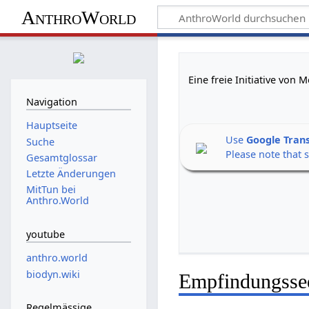
AnthroWorld
Eine freie Initiative von
Navigation
Hauptseite
Use
Google Tran
Suche
Please note that 
Gesamtglossar
Letzte Änderungen
MitTun bei
Anthro.World
youtube
anthro.world
biodyn.wiki
Empfindungsse
Regelmässige