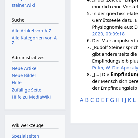
steiner.wiki
innerlich eine Vorst
In der griechisch-la
Gemütsseele dazu. E
Suche
Physiognomie aus: Das
Alle Artikel von A-Z
2020, 00:09:18
Alle Kategorien von A-
Der Mars impulsiert
Z
„Rudolf Steiner spric
gibt andererseits die
Administratives
Empfindungsleib plu
Peter, W. Die Apokaly
Neue Artikel
„[…] Die
Empfindun
Neue Bilder
der Mensch sich bere
Hilfe
der Empfindungsleib 
Zufällige Seite
Hilfe zu MediaWiki
A
B
C
D
E
F
G
H
I
J
K
L
Wikiwerkzeuge
Spezialseiten