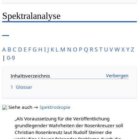
Spektralanalyse
A
B
C
D
E
F
G
H
I
J
K
L
M
N
O
P
Q
R
S
T
U
V
W
X
Y
Z
|
0-9
Inhaltsverzeichnis
1
Glossar
Siehe auch →
Spektroskopie
„Als Voraussetzung für die Veröffentlichung
grundlegender Wahrheiten der Rosenkreuzer soll
Christian Rosenkreutz laut Rudolf Steiner die
vorläufige Lösung folgender Probleme durch die