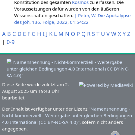
Konstitution des gesamten
Kosmos
zu erfassen. Die
Voraussetzungen dafür wurden von den äußeren
Wissenschaften geschaffen.
| Peter, W. Die Apokalypse
des Joh, 136. Folge, 2022, 01:54:22
A
B
C
D
E
F
G
H
I
J
K
L
M
N
O
P
Q
R
S
T
U
V
W
X
Y
Z
|
0-9
Diese Seite wurde zuletzt am 2.
August 2025 um 19:43 Uhr
bearbeitet.
Der Inhalt ist verfügbar unter der Lizenz
''Namensnennung -
Nicht-kommerziell - Weitergabe unter gleichen Bedingungen
4.0 International (CC BY-NC-SA 4.0)''
, sofern nicht anders
angegeben.