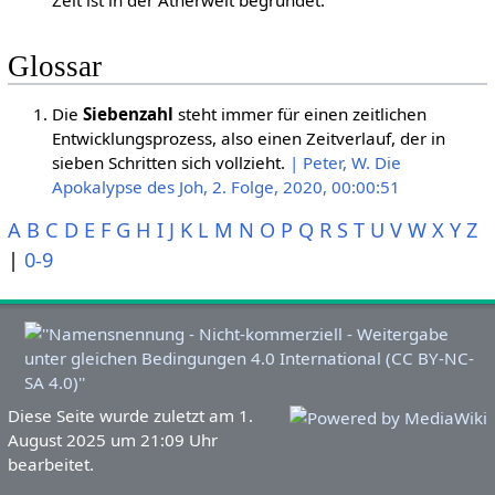
Glossar
Die
Siebenzahl
steht immer für einen zeitlichen
Entwicklungsprozess, also einen Zeitverlauf, der in
sieben Schritten sich vollzieht.
| Peter, W. Die
Apokalypse des Joh, 2. Folge, 2020, 00:00:51
A
B
C
D
E
F
G
H
I
J
K
L
M
N
O
P
Q
R
S
T
U
V
W
X
Y
Z
|
0-9
Diese Seite wurde zuletzt am 1.
August 2025 um 21:09 Uhr
bearbeitet.