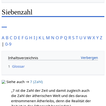
Siebenzahl
A
B
C
D
E
F
G
H
I
J
K
L
M
N
O
P
Q
R
S
T
U
V
W
X
Y
Z
|
0-9
Inhaltsverzeichnis
1
Glossar
Siehe auch →
7 (Zahl)
„7 ist die Zahl der Zeit und damit zugleich auch
die Zahl der ätherischen Welt und des daraus
entnommenen Ätherleibs, denn die Realität der
Zeit ist in der Ätherwelt begründet."