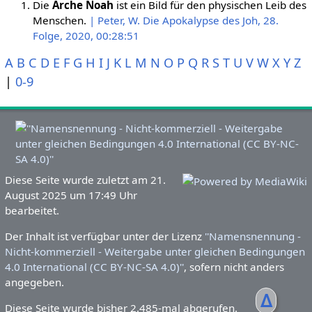
Die
Arche Noah
ist ein Bild für den physischen Leib des
Menschen.
| Peter, W. Die Apokalypse des Joh, 28.
Folge, 2020, 00:28:51
A
B
C
D
E
F
G
H
I
J
K
L
M
N
O
P
Q
R
S
T
U
V
W
X
Y
Z
|
0-9
Diese Seite wurde zuletzt am 21.
August 2025 um 17:49 Uhr
bearbeitet.
Der Inhalt ist verfügbar unter der Lizenz
''Namensnennung -
Nicht-kommerziell - Weitergabe unter gleichen Bedingungen
4.0 International (CC BY-NC-SA 4.0)''
, sofern nicht anders
angegeben.
ᐃ
Diese Seite wurde bisher 2.485-mal abgerufen.