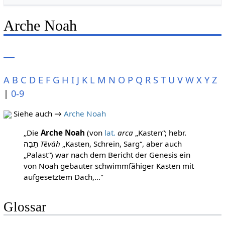
Arche Noah
A
B
C
D
E
F
G
H
I
J
K
L
M
N
O
P
Q
R
S
T
U
V
W
X
Y
Z
|
0-9
Siehe auch →
Arche Noah
„Die
Arche Noah
(von
lat.
arca
„Kasten“; hebr.
תֵבָה
Tēvāh
„Kasten, Schrein, Sarg“, aber auch
„Palast“) war nach dem Bericht der Genesis ein
von Noah gebauter schwimmfähiger Kasten mit
aufgesetztem Dach,..."
Glossar