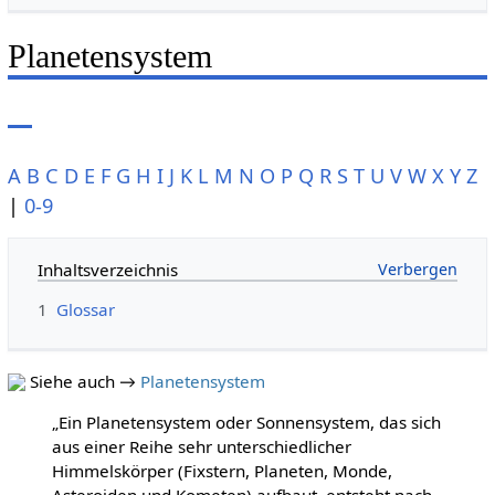
Planetensystem
A
B
C
D
E
F
G
H
I
J
K
L
M
N
O
P
Q
R
S
T
U
V
W
X
Y
Z
|
0-9
Inhaltsverzeichnis
1
Glossar
Siehe auch →
Planetensystem
„Ein Planetensystem oder Sonnensystem, das sich
aus einer Reihe sehr unterschiedlicher
Himmelskörper (Fixstern, Planeten, Monde,
Asteroiden und Kometen) aufbaut, entsteht nach