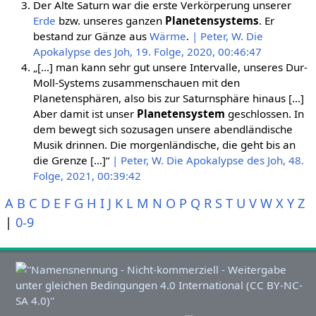
Der Alte Saturn war die erste Verkörperung unserer
Erde
bzw. unseres ganzen
Planetensystems
. Er
bestand zur Gänze aus
Wärme
.
| Peter, W. Die
Apokalypse des Joh, 19. Folge, 2020, 00:46:47
„[…] man kann sehr gut unsere Intervalle, unseres Dur-
Moll-Systems zusammenschauen mit den
Planetensphären, also bis zur Saturnsphäre hinaus […]
Aber damit ist unser
Planetensystem
geschlossen. In
dem bewegt sich sozusagen unsere abendländische
Musik drinnen. Die morgenländische, die geht bis an
die Grenze […]“
| Peter, W. Die Apokalypse des Joh, 48.
Folge, 2021, 00:39:42
A
B
C
D
E
F
G
H
I
J
K
L
M
N
O
P
Q
R
S
T
U
V
W
X
Y
Z
|
0-9