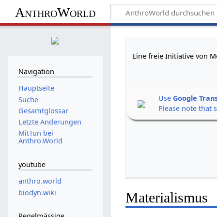
AnthroWorld
Eine freie Initiative von
Navigation
Hauptseite
Use
Google Tran
Suche
Please note that 
Gesamtglossar
Letzte Änderungen
MitTun bei
Anthro.World
youtube
anthro.world
biodyn.wiki
Materialismus
Regelmässige