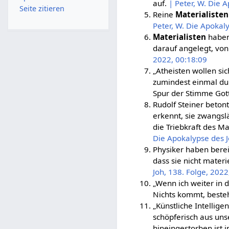
auf.
| Peter, W. Die 
Seite zitieren
Reine
Materialisten
Peter, W. Die Apokal
Materialisten
haben 
darauf angelegt, vo
2022, 00:18:09
„Atheisten wollen si
zumindest einmal du
Spur der Stimme Got
Rudolf Steiner beto
erkennt, sie zwangslä
die Triebkraft des M
Die Apokalypse des J
Physiker haben berei
dass sie nicht materie
Joh, 138. Folge, 2022
„Wenn ich weiter in 
Nichts kommt, besteht
„Künstliche Intellige
schöpferisch aus unse
hineingestorben ist 