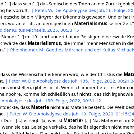
d […] dass sich […] das Seelische des Toten an die Zurückgebl
ng hervorruft.“
| Peter, W. Die Apokalypse des Joh, 26. Folge, 2
 Nietzsche ist ein Märtyrer der Erkenntnis gewesen. Und er hat 
en, woran er litt: an dem geistigen
Materialismus
seiner Zeit.
 der Kultus Michaels, 2025, 00:33:15
f Steiner […] im 19. Jahrhundert hat im Geistigen eine zweite K
schwärze des
Materialismus
, die immer mehr Menschen in die 
n.”
| Rheinheimer, M. Goethes Märchen und der Kultus Michaels
, dass die Wissenschaft erkennen wird, wie der Christus die
Mat
at.
| Peter, W. Die Apokalypse des Joh, 135. Folge, 2022, 00:21:
 uns vorstellen, gibt es nicht. Wenn ich immer tiefer ins Atom un
neinbohre, komme ich schließlich auf nichts, das sich irgendwi
e Apokalypse des Joh, 139. Folge, 2022, 00:31:12
ntdeckte, dass
Materie
nicht aus Materie besteht. Die Welt be
ind.
| Peter, W. Die Apokalypse des Joh, 19. Folge, 2020, 01:15:2
 Dürr] […] er sagt: 'Ja, was ist
Materie
? […] Na, Materie ist im
, wenn sie das Geistige verkalkt, das heißt eigentlich nicht mehr 
tzt als Stoffliches. Das heißt, alles Stoffliche ist erstorbener Gei