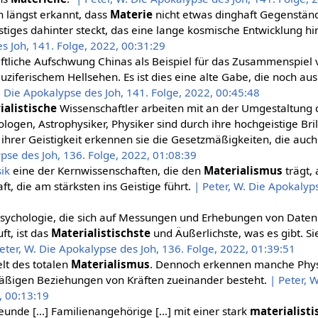
 längst erkannt, dass
Materie
nicht etwas dinghaft Gegenständl
tiges dahinter steckt, das eine lange kosmische Entwicklung hin
s Joh, 141. Folge, 2022, 00:31:29
aftliche Aufschwung Chinas als Beispiel für das Zusammenspiel
uziferischem Hellsehen. Es ist dies eine alte Gabe, die noch aus
. Die Apokalypse des Joh, 141. Folge, 2022, 00:45:48
ialistische
Wissenschaftler arbeiten mit an der Umgestaltung 
ogen, Astrophysiker, Physiker sind durch ihre hochgeistige Bri
ihrer Geistigkeit erkennen sie die Gesetzmäßigkeiten, die auc
ypse des Joh, 136. Folge, 2022, 01:08:39
ik
eine der Kernwissenschaften, die den
Materialismus
trägt, 
t, die am stärksten ins Geistige führt.
| Peter, W. Die Apokalyps
sychologie, die sich auf Messungen und Erhebungen von Daten 
t, ist das
Materialistischste
und Äußerlichste, was es gibt. Si
eter, W. Die Apokalypse des Joh, 136. Folge, 2022, 01:39:51
elt des totalen
Materialismus
. Dennoch erkennen manche Physi
zmäßigen Beziehungen von Kräften zueinander besteht.
| Peter, 
, 00:13:19
Freunde […] Familienangehörige […] mit einer stark
materialist