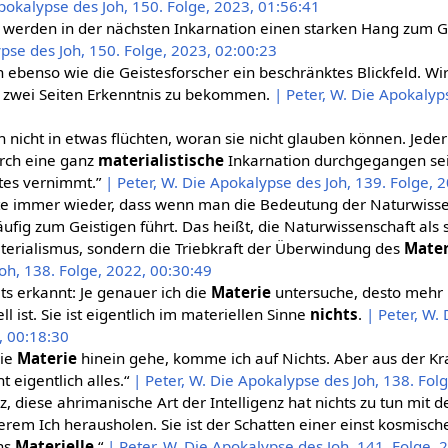
Apokalypse des Joh, 150. Folge, 2023, 01:56:41
werden in der nächsten Inkarnation einen starken Hang zum G
ypse des Joh, 150. Folge, 2023, 02:00:23
ebenso wie die Geistesforscher ein beschränktes Blickfeld. W
n zwei Seiten Erkenntnis zu bekommen.
| Peter, W. Die Apokalyp
ch nicht in etwas flüchten, woran sie nicht glauben können. Jed
rch eine ganz
materialistische
Inkarnation durchgegangen sein
tes vernimmt.”
| Peter, W. Die Apokalypse des Joh, 139. Folge, 
nte immer wieder, dass wenn man die Bedeutung der Naturwissen
ufig zum Geistigen führt. Das heißt, die Naturwissenschaft als so
aterialismus, sondern die Triebkraft der Überwindung des
Mater
oh, 138. Folge, 2022, 00:30:49
ts erkannt: Je genauer ich die
Materie
untersuche, desto mehr
ll ist. Sie ist eigentlich im materiellen Sinne
nichts
.
| Peter, W.
, 00:18:30
die
Materie
hinein gehe, komme ich auf Nichts. Aber aus der Kr
 eigentlich alles.“
| Peter, W. Die Apokalypse des Joh, 138. Fol
nz, diese ahrimanische Art der Intelligenz hat nichts zu tun mit 
rem Ich herausholen. Sie ist der Schatten einer einst kosmische
ins
Materielle
.“
| Peter, W. Die Apokalypse des Joh, 141. Folge, 