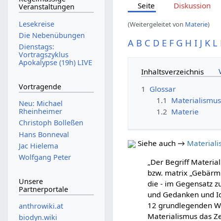
Seite
Diskussion
Veranstaltungen
Lesekreise
(Weitergeleitet von
Materie
)
Die Nebenübungen
A
B
C
D
E
F
G
H
I
J
K
L
Dienstags:
Vortragszyklus
Apokalypse (19h) LIVE
Inhaltsverzeichnis
Vortragende
1
Glossar
1.1
Materialismus
Neu: Michael
1.2
Materie
Rheinheimer
Christoph Bolleßen
Hans Bonneval
Siehe auch →
Material
Jac Hielema
Wolfgang Peter
„Der Begriff Material
bzw. matrix „Gebärmu
Unsere
die - im Gegensatz z
Partnerportale
und Gedanken und Id
12 grundlegenden We
anthrowiki.at
Materialismus das Ze
biodyn.wiki