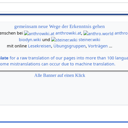
gemeinsam neue Wege der Erkenntnis gehen
 Menschen bei
anthrowiki.at
,
anthro
biodyn.wiki
und
steiner.wiki
mit online
Lesekreisen
,
Übungsgruppen
,
Vorträgen
...
slate
for a raw translation of our pages into more than 100 langu
some mistranslations can occur due to machine translation.
Alle Banner auf einen Klick