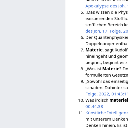
Apokalypse des Joh, 
„Das wissen die Phys
existierenden Stoffli
stofflichen Bereich 
des Joh, 17. Folge, 2
Der Quantenphysiker
Doppelgänger enthal
Materie
, sagt Rudolf
hineingeht und geome
beginnt, beginnt es z
„Was ist
Materie
? Do
formulierten Gesetz
„Sowohl das einseiti
schaden. Dahinter st
Folge, 2022, 01:43:1
Was irdisch
materiel
00:44:38
Künstliche Intelligen
mit unserem Denken t
Denken hinein. Es ist