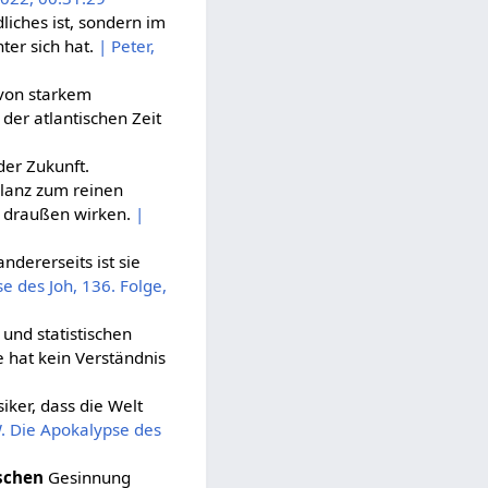
iches ist, sondern im
ter sich hat.
| Peter,
 von starkem
 der atlantischen Zeit
der Zukunft.
llanz zum reinen
h draußen wirken.
|
andererseits ist sie
e des Joh, 136. Folge,
und statistischen
e hat kein Verständnis
ker, dass die Welt
W. Die Apokalypse des
ischen
Gesinnung