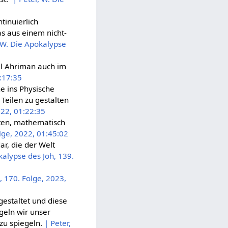
tinuierlich
was aus einem nicht-
, W. Die Apokalypse
il Ahriman auch im
1:17:35
che ins Physische
Teilen zu gestalten
022, 01:22:35
mten, mathematisch
olge, 2022, 01:45:02
ar, die der Welt
kalypse des Joh, 139.
, 170. Folge, 2023,
gestaltet und diese
geln wir unser
zu spiegeln.
| Peter,