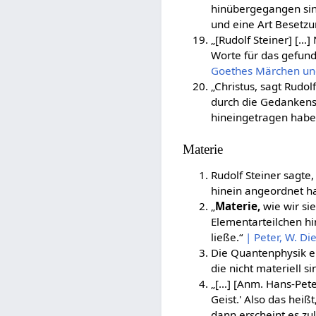
hinübergegangen sin
und eine Art Besetzu
„[Rudolf Steiner] […]
Worte für das gefund
Goethes Märchen und
„Christus, sagt Rudol
durch die Gedanken
hineingetragen habe
Materie
Rudolf Steiner sagte
hinein angeordnet h
„
Materie,
wie wir sie
Elementarteilchen hi
ließe.“
| Peter, W. Di
Die Quantenphysik e
die nicht materiell s
„[…] [Anm. Hans-Peter
Geist.' Also das heißt
dann erscheint es zule