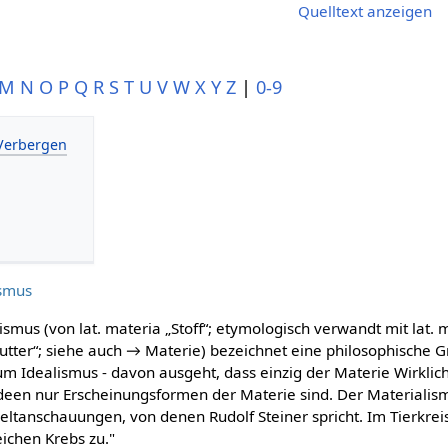
Quelltext anzeigen
M
N
O
P
Q
R
S
T
U
V
W
X
Y
Z
|
0-9
ismus
ismus (von lat. materia „Stoff“; etymologisch verwandt mit lat. 
tter“; siehe auch → Materie) bezeichnet eine philosophische G
um Idealismus - davon ausgeht, dass einzig der Materie Wirkli
een nur Erscheinungsformen der Materie sind. Der Materialismu
ltanschauungen, von denen Rudolf Steiner spricht. Im Tierkrei
ichen Krebs zu."