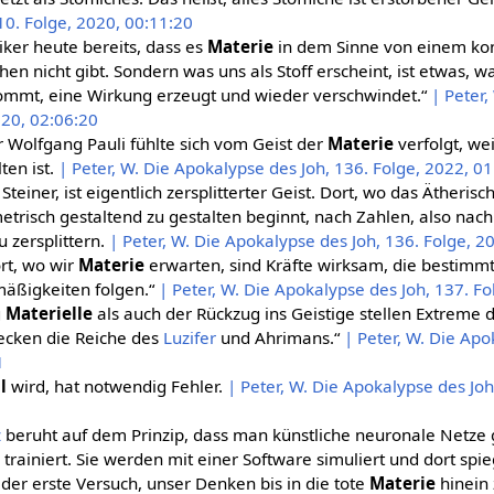
10. Folge, 2020, 00:11:20
iker heute bereits, dass es
Materie
in dem Sinne von einem kon
chen nicht gibt. Sondern was uns als Stoff erscheint, ist etwas, 
kommt, eine Wirkung erzeugt und wieder verschwindet.“
| Peter
020, 02:06:20
 Wolfgang Pauli fühlte sich vom Geist der
Materie
verfolgt, we
ten ist.
| Peter, W. Die Apokalypse des Joh, 136. Folge, 2022, 0
 Steiner, ist eigentlich zersplitterter Geist. Dort, wo das Ätheris
trisch gestaltend zu gestalten beginnt, nach Zahlen, also nach 
u zersplittern.
| Peter, W. Die Apokalypse des Joh, 136. Folge, 2
rt, wo wir
Materie
erwarten, sind Kräfte wirksam, die bestim
mäßigkeiten folgen.“
| Peter, W. Die Apokalypse des Joh, 137. F
g
Materielle
als auch der Rückzug ins Geistige stellen Extreme d
ecken die Reiche des
Luzifer
und Ahrimans.“
| Peter, W. Die Apo
1
l
wird, hat notwendig Fehler.
| Peter, W. Die Apokalypse des Joh
z
beruht auf dem Prinzip, dass man künstliche neuronale Netze 
rainiert. Sie werden mit einer Software simuliert und dort spie
 der erste Versuch, unser Denken bis in die tote
Materie
hinein 