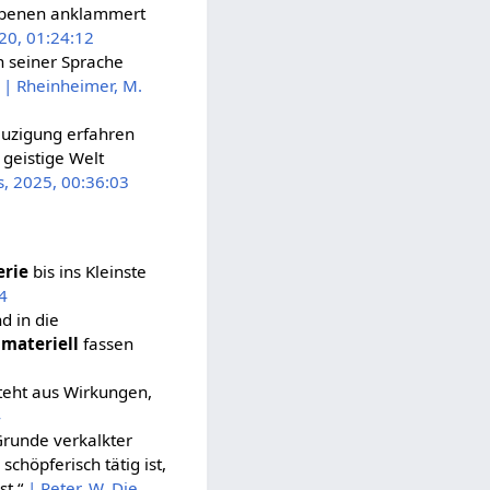
iebenen anklammert
020, 01:24:12
in seiner Sprache
“
| Rheinheimer, M.
reuzigung erfahren
geistige Welt
, 2025, 00:36:03
erie
bis ins Kleinste
34
d in die
e
materiell
fassen
steht aus Wirkungen,
4
 Grunde verkalkter
schöpferisch tätig ist,
st.“
| Peter, W. Die