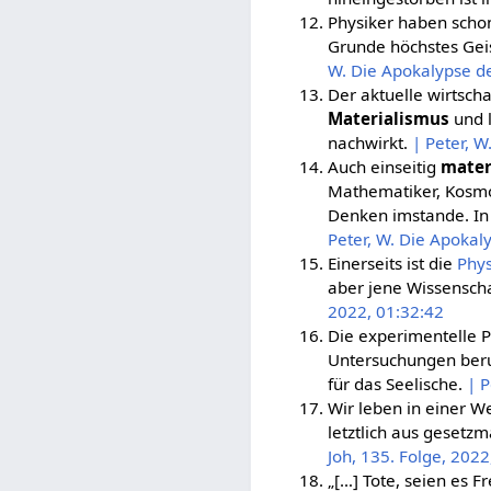
Physiker haben schon
Grunde höchstes Geis
W. Die Apokalypse de
Der aktuelle wirtsch
Materialismus
und l
nachwirkt.
| Peter, W
Auch einseitig
mater
Mathematiker, Kosmol
Denken imstande. In 
Peter, W. Die Apokal
Einerseits ist die
Phys
aber jene Wissenschaf
2022, 01:32:42
Die experimentelle P
Untersuchungen beruf
für das Seelische.
| P
Wir leben in einer W
letztlich aus geset
Joh, 135. Folge, 2022
„[…] Tote, seien es 