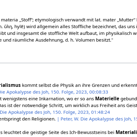
. materia „Stoff“; etymologisch verwandt mit lat. mater „Mutter“
. ὕλη, hylē) wird allgemein alles Stoffliche bezeichnet, das uns i
bt und insgesamt die stoffliche Welt aufbaut, im physikalisch w
 und räumliche Ausdehnung, d. h. Volumen besitzt."
rialismus
kommt selbst die Physik an ihre Grenzen und erkennt
 Die Apokalypse des Joh, 150. Folge, 2023, 00:08:33
 wenigstens eine Inkarnation, wo er so ans
Materielle
gebunde
 Das ist der notwendige Schritt, um wirklich aus Freiheit ans Gei
. Die Apokalypse des Joh, 150. Folge, 2023, 01:48:24
ntspringt den Religionen.
| Peter, W. Die Apokalypse des Joh, 1
leuchtet die geistige Seite des Ich-Bewusstseins bei
Material