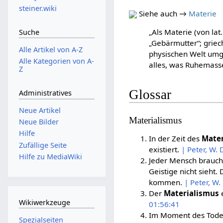
steiner.wiki
Siehe auch →
Materie
„Als Materie (von lat
Suche
„Gebärmutter“; griech
Alle Artikel von A-Z
physischen Welt umgi
Alle Kategorien von A-
alles, was Ruhemasse
Z
Glossar
Administratives
Neue Artikel
Materialismus
Neue Bilder
Hilfe
In der Zeit des
Mate
Zufällige Seite
existiert.
| Peter, W.
Hilfe zu MediaWiki
Jeder Mensch braucht
Geistige nicht sieht.
kommen.
| Peter, W
Der
Materialismus
e
Wikiwerkzeuge
01:56:41
Im Moment des Todes 
Spezialseiten