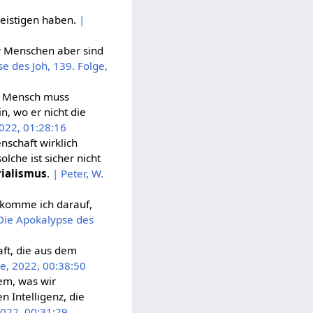
eistigen haben.
|
ir Menschen aber sind
se des Joh, 139. Folge,
er Mensch muss
, wo er nicht die
2022, 01:28:16
schaft wirklich
lche ist sicher nicht
ialismus
.
| Peter, W.
 komme ich darauf,
 Die Apokalypse des
aft, die aus dem
ge, 2022, 00:38:50
dem, was wir
n Intelligenz, die
2022, 00:31:29