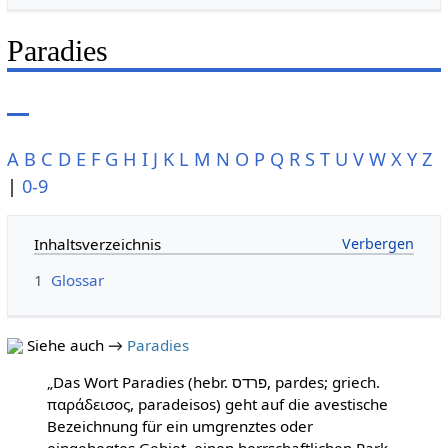
Paradies
A
B
C
D
E
F
G
H
I
J
K
L
M
N
O
P
Q
R
S
T
U
V
W
X
Y
Z
|
0-9
Inhaltsverzeichnis
1
Glossar
Siehe auch →
Paradies
„Das Wort Paradies (hebr. פרדס, pardes; griech.
παράδεισος, paradeisos) geht auf die avestische
Bezeichnung für ein umgrenztes oder
eingehegtes Gebiet, einen herrschaftlichen Park,