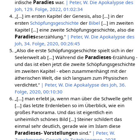
irdische
Paradies
war.
| Peter, W. Die Apokalypse des
Joh, 129. Folge, 2022, 01:02:34
„[…] im ersten Kapitel der Genesis, also […] in der
ersten
Schöpfungsgeschichte
der
Bibel
[…] im zweiten
Kapitel […] eine zweite Schöpfungsgeschichte, also die
Paradies
eserzählung.“
| Peter, W. Die Apokalypse des
Joh, 34. Folge, 2020, 00:26:45
„Also die erste Schöpfungsgeschichte spielt sich in der
Seelenwelt ab […] Während die
Paradieses
-Erzählung -
und das ist eben jetzt die zweite Schöpfungsgeschichte
im zweiten Kapitel - eben zusammenhängt mit der
ätherischen Welt, die sich langsam zum Physischen
verdichtet.“
| Peter, W. Die Apokalypse des Joh, 36.
Folge, 2020, 00:10:30
„[…] man erlebt ja, wenn man über die Schwelle geht
[…] das letzte Erdenleben so im Überblick, wie ein
großes Panorama. Und das ist eigentlich ein
unheimlich schönes Bild […] Steiner schildert das
einmal sehr deutlich, gerade wie im Islam diese
Paradieses- Vorstellungen
sind.”
| Peter, W.
Zunehmende Gewalt als Zeitphänomen, 2025,