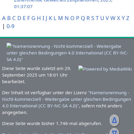
01:37:07
A
B
C
D
E
F
G
H
I
J
K
L
M
N
O
P
Q
R
S
T
U
V
W
X
Y
Z
|
0-9
Diese Seite wurde zuletzt am 29.
September 2025 um 18:01 Uhr
bearbeitet.
Der Inhalt ist verfügbar unter der Lizenz
''Namensnennung -
Nicht-kommerziell - Weitergabe unter gleichen Bedingungen
4.0 International (CC BY-NC-SA 4.0)''
, sofern nicht anders
angegeben.
ᐃ
Diese Seite wurde bisher 1.746-mal abgerufen.
ᐁ