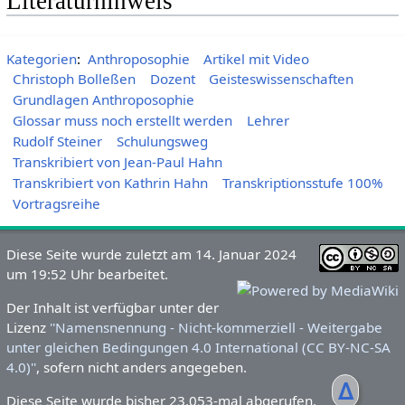
Literaturhinweis
Kategorien
:
Anthroposophie
Artikel mit Video
Christoph Bolleßen
Dozent
Geisteswissenschaften
Grundlagen Anthroposophie
Glossar muss noch erstellt werden
Lehrer
Rudolf Steiner
Schulungsweg
Transkribiert von Jean-Paul Hahn
Transkribiert von Kathrin Hahn
Transkriptionsstufe 100%
Vortragsreihe
Diese Seite wurde zuletzt am 14. Januar 2024
um 19:52 Uhr bearbeitet.
Der Inhalt ist verfügbar unter der
Lizenz
''Namensnennung - Nicht-kommerziell - Weitergabe
unter gleichen Bedingungen 4.0 International (CC BY-NC-SA
4.0)''
, sofern nicht anders angegeben.
ᐃ
Diese Seite wurde bisher 23.053-mal abgerufen.