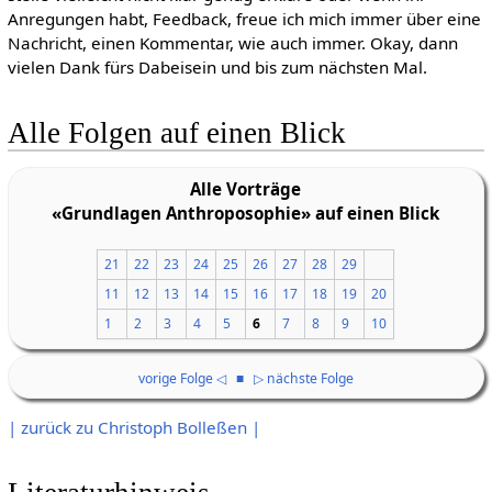
Anregungen habt, Feedback, freue ich mich immer über eine
Nachricht, einen Kommentar, wie auch immer. Okay, dann
vielen Dank fürs Dabeisein und bis zum nächsten Mal.
Alle Folgen auf einen Blick
Alle Vorträge
«Grundlagen Anthroposophie» auf einen Blick
21
22
23
24
25
26
27
28
29
11
12
13
14
15
16
17
18
19
20
1
2
3
4
5
6
7
8
9
10
vorige Folge ◁
■
▷ nächste Folge
| zurück zu Christoph Bolleßen |