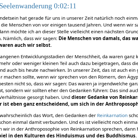
 Seelenwanderung 0:02:11
tsein hat gerade für uns in unserer Zeit natürlich noch einmal
 die Menschen von vor einigen tausend Jahren. Und wenn wir s
dann möchte ich an dieser Stelle vielleicht einen nächsten Gru
. Nämlich, dass wir sagen:
Die Menschen von damals, das wa
waren auch wir selbst
.
gangenen Entwicklungsstadien der Menschheit, da waren ganz ko
ehr oder weniger kleinen Teil auch dazu beigetragen, dass die
d auch bis heute nachwirken. In unserer Zeit, das ist auch ei
r machen sollte, wenn wir sprechen von den Römern, den Ägyp
esten nicht so, dass wir sagen: Das waren ja irgendwelche g
bt, sondern wir sollten eher den Gedanken führen: Das sind auc
Verhältnisse gesorgt haben. Und
dieser Gedanke von Reinkar
 ist eben ganz entscheidend, um sich in der Anthroposop
 wahrscheinlich das Wort, den Gedanken der
Reinkarnation
scho
 schon einmal damit verbunden. Und es ist vielleicht noch einma
n wir in der Anthroposophie von Reinkarnation sprechen, dann
piel in den Kulturen des Hinduismus und des Buddhismus
.