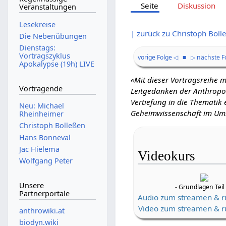
Seite
Diskussion
Veranstaltungen
Lesekreise
| zurück zu Christoph Boll
Die Nebenübungen
Dienstags:
Vortragszyklus
vorige Folge ◁
■
▷ nächste F
Apokalypse (19h) LIVE
«Mit dieser Vortragsreihe 
Vortragende
Leitgedanken der Anthropo
Vertiefung in die Thematik
Neu: Michael
Geheimwissenschaft im Umr
Rheinheimer
Christoph Bolleßen
Hans Bonneval
Jac Hielema
Videokurs
Wolfgang Peter
Unsere
- Grundlagen Teil 
Partnerportale
Audio zum streamen & r
Video zum streamen & r
anthrowiki.at
biodyn.wiki