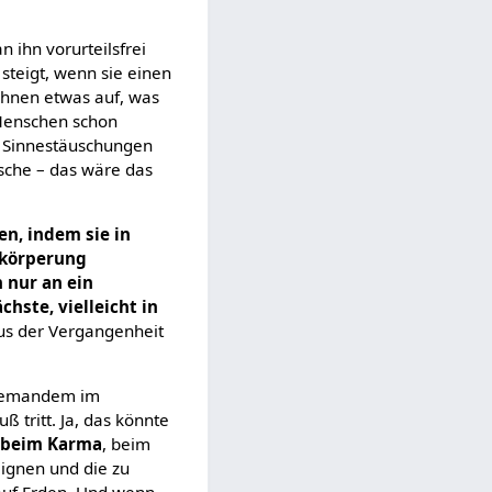
 ihn vorurteilsfrei
 steigt, wenn sie einen
hnen etwas auf, was
 Menschen schon
m Sinnestäuschungen
ische – das wäre das
n, indem sie in
rkörperung
 nur an ein
chste, vielleicht in
aus der Vergangenheit
h jemandem im
 tritt. Ja, das könnte
a beim Karma
, beim
eignen und die zu