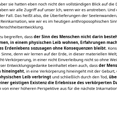
er sie hatten eben noch nicht den vollständigen Blick auf die 
aben wir alle Zugriff auf unser Ich, wenn wir es anstreben. Un
der Fall. Das heißt also, die Überlieferungen der Seelenwander
Reinkarnation, wie wir es im heutigen anthroposophischen Sin
 Menschheitsentwicklung.
 zu begreifen, dass
der Sinn des Menschen nicht darin beste
mmen, in einem physischen Leib wohnen, Erfahrungen mac
des Erdenlebens sozusagen ohne Konsequenzen bleibt
. Kon
 Sinne, denn wir lernen auf der Erde, in dieser materiellen Welt,
icht-Verkörperung, in einer nicht Einverleibung nicht so ohne W
eser Entwicklungsgedanke beinhaltet eben auch, dass
der Mens
n hineingeht
, in eine Verkörperung hineingeht mit der Geburt,
physischen Leib verbringt
und schließlich durch den Tod,
übe
iner geistigen Existenz die Erlebnisse des verkörperten D
 von einer höheren Perspektive aus für die nächste Inkarnati