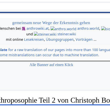
gemeinsam neue Wege der Erkenntnis gehen
n Menschen bei
anthrowiki.at
,
anthro.world
,
und
steiner.wiki
mit online
Lesekreisen
,
Übungsgruppen
,
Vorträgen
...
slate
for a raw translation of our pages into more than 100 langu
some mistranslations can occur due to machine translation.
Alle Banner auf einen Klick
hroposophie Teil 2 von Christoph Bo