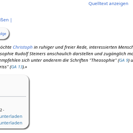
Quelltext anzeigen
eßen |
olge
möchte
Christoph
in ruhiger und freier Rede, interessierten Mensc
sophie Rudolf Steiners anschaulich darstellen und zugänglich m
 empfehlen sich unter anderem die Schriften "Theosophie" (
GA 9
) 
iss" (
GA 13
).»
2 -
unterladen
unterladen