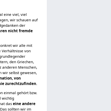
 eine viel, viel
agen, wir schauen auf
ndgedanken der
ren nicht fremde
nkret wir alle mit
 Verhältnisse von
n grundlegender
tern, den Griechen,
anz anderen Menschen,
h wir selbst gewesen,
nation, von
hie zurechtzufinden
.
n einmal gehört bzw.
l wichtig
 hat das
eine andere
 Das sollten wir im