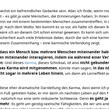
ächst ein befremdlicher Gedanke sein. Aber ich finde, wenn man
st – es gibt ja viele Menschen, die Erinnerungen haben. In ihnen
enn sie mit einem bestimmten Menschen zusammentreffen, in i
gt. Nach dem Motto: Mir kommt es so vor, als hätte ich diesen
 wäre ich an diesem Ort schon einmal gewesen. Es kann sich u
Sicherheit auch viele Erlebnisse dabei, durch die sich eine karm
 diesem Zusammenhang – eine karmische Verbindung zeigt.
, dass ein Mensch bzw. mehrere Menschen miteinander habe
en miteinander interagieren, indem sie während einer Ve
en
. Und dieses
Karma
, dieses Schicksal, ist also
nicht gebunden
ieses Karma wird mitgenommen
, könnte man sagen,
in das nä
icht sogar in mehrere Leben hinein
, um dann als Lerneffekt 
 diese eher dramatische Darstellung des Karma, dass wenn ic
 Fuß getreten habe, er mir dann im nächsten Leben auf den Fuß
 natürlich nur eine sehr reduzierte Sichtweise. Denn
es geht j
 mehr
. Es geht um geistig-seelische Fähigkeiten, die wir uns an