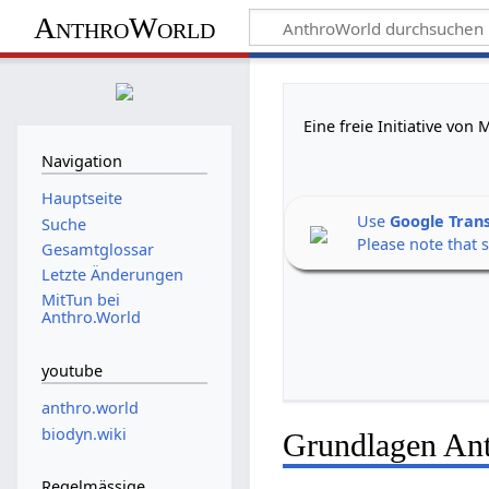
AnthroWorld
Eine freie Initiative vo
Navigation
Hauptseite
Use
Google Tran
Suche
Please note that 
Gesamtglossar
Letzte Änderungen
MitTun bei
Anthro.World
youtube
anthro.world
biodyn.wiki
Grundlagen Ant
Regelmässige