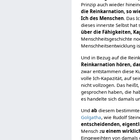
Prinzip auch wieder hinei
die Reinkarnation, so w
Ich des Menschen
. Das I
dieses innerste Selbst hat
über die Fähigkeiten, K
Menschheitsgeschichte noch
Menschheitsentwicklung is
Und in Bezug auf die Reink
Reinkarnation hören, da
zwar entstammen diese Kult
volle Ich-Kapazität, auf s
nicht vollzogen. Das heiß
gesprochen haben, die hab
es handelte sich damals 
Und
ab
diesem bestimmten
Golgatha
, wie Rudolf Stei
entscheidenden, eigentl
Mensch z
u einem wirklic
Eingeweihten von damals d