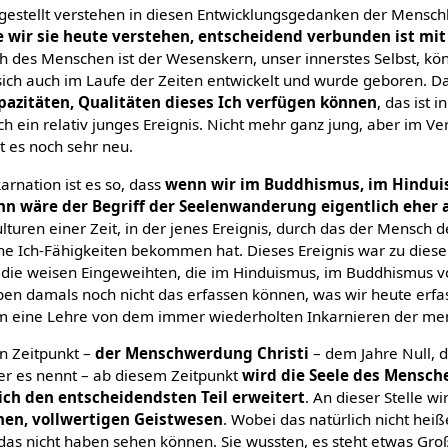
ngestellt verstehen in diesen Entwicklungsgedanken der Mensch
ie wir sie heute verstehen, entscheidend verbunden ist m
ch des Menschen ist der Wesenskern, unser innerstes Selbst, k
 sich auch im Laufe der Zeiten entwickelt und wurde geboren. D
apazitäten, Qualitäten dieses Ich verfügen können
, das ist i
 ein relativ junges Ereignis. Nicht mehr ganz jung, aber im Ve
t es noch sehr neu.
arnation ist es so, dass
wenn wir im Buddhismus, im Hindu
nn wäre der Begriff der Seelenwanderung eigentlich eher
uren einer Zeit, in der jenes Ereignis, durch das der Mensch de
eine Ich-Fähigkeiten bekommen hat. Dieses Ereignis war zu dies
t, die weisen Eingeweihten, die im Hinduismus, im Buddhismus 
en damals noch nicht das erfassen können, was wir heute erfa
um eine Lehre von dem immer wiederholten Inkarnieren der men
 Zeitpunkt –
der Menschwerdung Christi
– dem Jahre Null,
ner es nennt – ab diesem Zeitpunkt
wird die Seele des Mensch
ich den entscheidendsten Teil erweitert
. An dieser Stelle 
hen, vollwertigen Geistwesen
. Wobei das natürlich nicht heiß
as nicht haben sehen können. Sie wussten, es steht etwas Gro