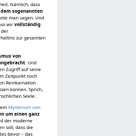
heit. Nämlich, dass
it dem sogenannten
önnte man sagen. Und
ass wir
vollständig
n der
rhältnis zur gesamten
ismus von
 angebracht
. Und
n Zugriff auf seine
em Zeitpunkt noch
von Reinkarnation
ssen können. Sprich,
schlichen Seele.
 dem
Mysterium von
en um einen ganz
wird der moderne
en soll, dass die
ßes bevor – das