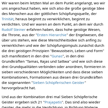
Wir waren beim letzten Mal an dem Punkt angelangt, wo wir
uns angeschaut haben, wie sich also die große geistige Idee
des Menschen aus der göttlichen Schöpfungsquelle, der
Trinität
, heraus beginnt zu verwirklichen, beginnt zu
verdichten. Und wir waren an dem Punkt, an dem wir durch
Rudolf Steiner
erfahren haben, dass hohe geistige Wesen,
die Throne, aus der "
Ersten Hierarchie
" der Engelwesen, die
über uns stehen, wie diese Menschheitsidee sich anfing zu
verwirklichen und wie der Schöpfungsimpuls zunächst durch
die drei geistigen Prinzipien "Bewusstsein, Leben und Form"
sich manifestiert in den drei "
Gunas
", in den drei
Grundkräften "Tamas, Rajas und Sattwa" und wie sich diese
drei Grundqualitäten verbinden oder anordnen, formieren in
sieben verschiedenen Möglichkeiten und dass diese sieben
Kombinationen, Formationen aus diesen drei Grundkräften
die sogenannten "
Sieben Schöpferischen Geister
"
hervorgebracht hat.
Und aus der Kombination drei mal Sieben Schöpferische
Geister ergeben sich 21 "
Prajapatis
". Das sind also wieder
Geister, die mehr in die Verdichtung, in Richtung Materie,