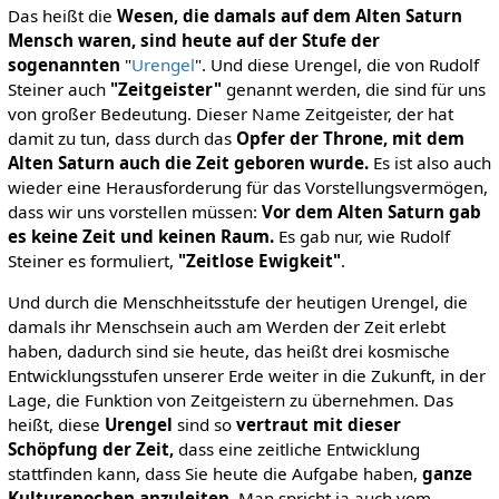
Das heißt die
Wesen, die damals auf dem Alten Saturn
Mensch waren, sind heute auf der Stufe der
sogenannten
"
Urengel
". Und diese Urengel, die von Rudolf
Steiner auch
"Zeitgeister"
genannt werden, die sind für uns
von großer Bedeutung. Dieser Name Zeitgeister, der hat
damit zu tun, dass durch das
Opfer der Throne, mit dem
Alten Saturn auch die Zeit geboren wurde.
Es ist also auch
wieder eine Herausforderung für das Vorstellungsvermögen,
dass wir uns vorstellen müssen:
Vor dem Alten Saturn gab
es keine Zeit und keinen Raum.
Es gab nur, wie Rudolf
Steiner es formuliert,
"Zeitlose Ewigkeit"
.
Und durch die Menschheitsstufe der heutigen Urengel, die
damals ihr Menschsein auch am Werden der Zeit erlebt
haben, dadurch sind sie heute, das heißt drei kosmische
Entwicklungsstufen unserer Erde weiter in die Zukunft, in der
Lage, die Funktion von Zeitgeistern zu übernehmen. Das
heißt, diese
Urengel
sind so
vertraut mit dieser
Schöpfung der Zeit,
dass eine zeitliche Entwicklung
stattfinden kann, dass Sie heute die Aufgabe haben,
ganze
Kulturepochen anzuleiten
. Man spricht ja auch vom