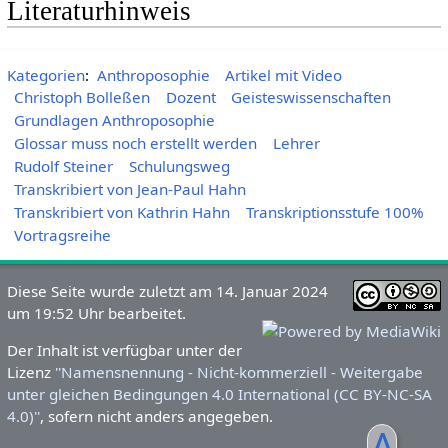
Literaturhinweis
Kategorien
:
Anthroposophie
Artikel mit Video
Christoph Bolleßen
Dozent
Geisteswissenschaften
Grundlagen Anthroposophie
Glossar muss noch erstellt werden
Lehrer
Rudolf Steiner
Schulungsweg
Transkribiert von Jean-Paul Hahn
Transkribiert von Kathrin Hahn
Transkriptionsstufe 100%
Vortragsreihe
Diese Seite wurde zuletzt am 14. Januar 2024
um 19:52 Uhr bearbeitet.
Der Inhalt ist verfügbar unter der
Lizenz
''Namensnennung - Nicht-kommerziell - Weitergabe
unter gleichen Bedingungen 4.0 International (CC BY-NC-SA
4.0)''
, sofern nicht anders angegeben.
ᐃ