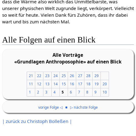
dass die Wärme also wirklich das Unmittelbarste, was
unserer physischen Welt zugrunde liegt, verkörpert. Vielleicht
so weit für heute. Vielen Dank fürs Zuhören, dass ihr dabei
wart und bis zum nächsten Mal.
Alle Folgen auf einen Blick
Alle Vorträge
«Grundlagen Anthroposophie» auf einen Blick
21
22
23
24
25
26
27
28
29
11
12
13
14
15
16
17
18
19
20
1
2
3
4
5
6
7
8
9
10
vorige Folge ◁
■
▷ nächste Folge
| zurück zu Christoph Bolleßen |