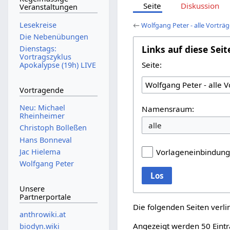
Seite
Diskussion
Veranstaltungen
Lesekreise
←
Wolfgang Peter - alle Vorträ
Die Nebenübungen
Links auf diese Seit
Dienstags:
Vortragszyklus
Seite:
Apokalypse (19h) LIVE
Vortragende
Neu: Michael
Namensraum:
Rheinheimer
Christoph Bolleßen
Hans Bonneval
Jac Hielema
Vorlageneinbindun
Wolfgang Peter
Los
Unsere
Partnerportale
Die folgenden Seiten verl
anthrowiki.at
Angezeigt werden 50 Eintr
biodyn.wiki