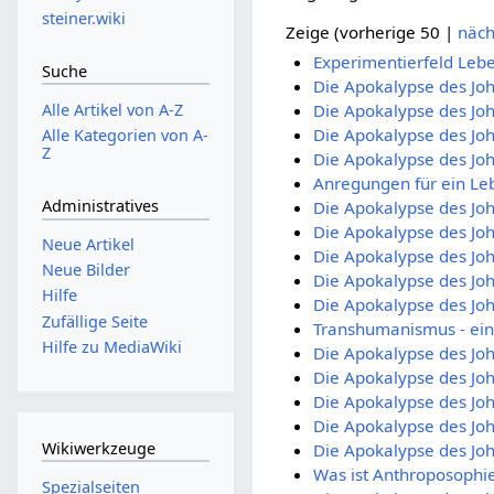
steiner.wiki
Zeige (
vorherige 50
|
näch
Experimentierfeld Leb
Suche
Die Apokalypse des Joh
Die Apokalypse des Joh
Alle Artikel von A-Z
Die Apokalypse des Joh
Alle Kategorien von A-
Z
Die Apokalypse des Joh
Anregungen für ein L
Administratives
Die Apokalypse des Joh
Die Apokalypse des Joh
Neue Artikel
Die Apokalypse des Joh
Neue Bilder
Die Apokalypse des Joh
Hilfe
Die Apokalypse des Joh
Zufällige Seite
Transhumanismus - ein
Hilfe zu MediaWiki
Die Apokalypse des Joh
Die Apokalypse des Joh
Die Apokalypse des Joh
Die Apokalypse des Joh
Wikiwerkzeuge
Die Apokalypse des Joh
Was ist Anthroposophie
Spezialseiten