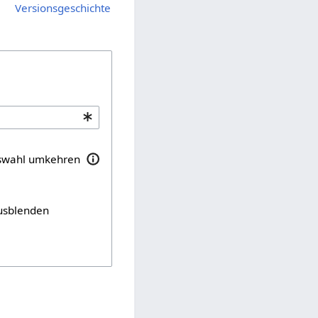
Versionsgeschichte
swahl umkehren
usblenden