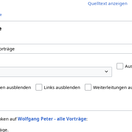
Quelltext anzeigen
ge
e
Au
gen ausblenden
Links ausblenden
Weiterleitungen a
inken auf
Wolfgang Peter - alle Vorträge
:
äge.