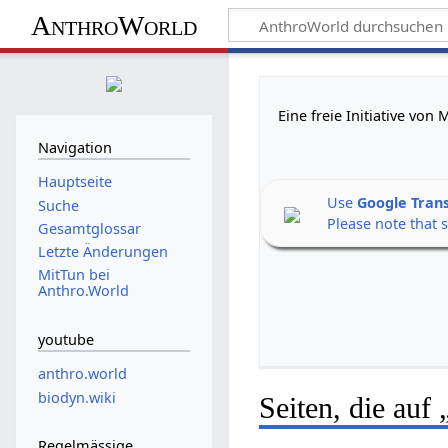
AnthroWorld
Eine freie Initiative vo
Navigation
Hauptseite
Use
Google Tran
Suche
Please note that 
Gesamtglossar
Letzte Änderungen
MitTun bei
Anthro.World
youtube
anthro.world
biodyn.wiki
Seiten, die auf
Regelmässige