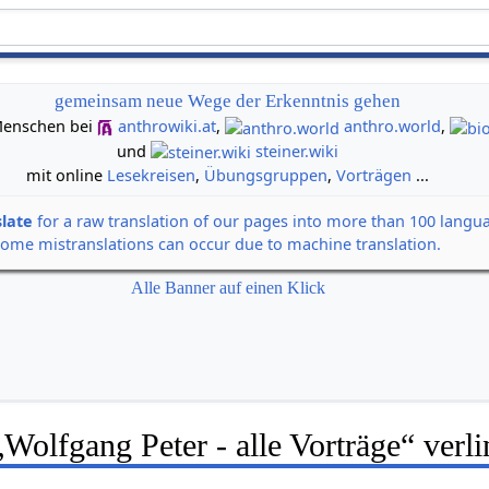
gemeinsam neue Wege der Erkenntnis gehen
n Menschen bei
anthrowiki.at
,
anthro.world
,
und
steiner.wiki
mit online
Lesekreisen
,
Übungsgruppen
,
Vorträgen
...
slate
for a raw translation of our pages into more than 100 langu
some mistranslations can occur due to machine translation.
Alle Banner auf einen Klick
 „Wolfgang Peter - alle Vorträge“ verl