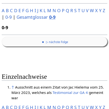
A
B
C
D
E
F
G
H
I
J
K
L
M
N
O
P
Q
R
S
T
U
V
W
X
Y
Z
|
0-9
|
Gesamtglossar
0-9
0-9
■
▷ nächste Folge
Einzelnachweise
↑
Ausschnitt aus einem Zitat von Jac Hielema vom 25.
März 2023, welches als
Testimonial zur GA 4
gemeint
war
A
B
C
D
E
F
G
H
I
J
K
L
M
N
O
P
Q
R
S
T
U
V
W
X
Y
Z