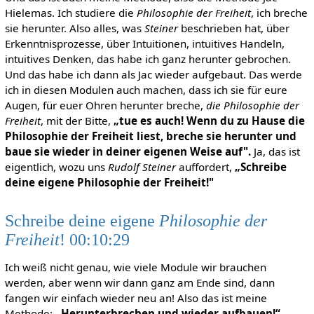
Hielemas. Ich studiere die
Philosophie der Freiheit
, ich breche
sie herunter. Also alles, was
Steiner
beschrieben hat, über
Erkenntnisprozesse, über Intuitionen, intuitives Handeln,
intuitives Denken, das habe ich ganz herunter gebrochen.
Und das habe ich dann als Jac wieder aufgebaut. Das werde
ich in diesen Modulen auch machen, dass ich sie für eure
Augen, für euer Ohren herunter breche,
die Philosophie der
Freiheit
, mit der Bitte,
„tue es auch! Wenn du zu Hause die
Philosophie der Freiheit liest, breche sie herunter und
baue sie wieder in deiner eigenen Weise auf".
Ja, das ist
eigentlich, wozu uns
Rudolf Steiner
auffordert,
„Schreibe
deine eigene Philosophie der Freiheit!"
Schreibe deine eigene
Philosophie der
Freiheit
! 00:10:29
Ich weiß nicht genau, wie viele Module wir brauchen
werden, aber wenn wir dann ganz am Ende sind, dann
fangen wir einfach wieder neu an! Also das ist meine
Methode:
„Herunterbrechen und wieder aufbauen!“
.