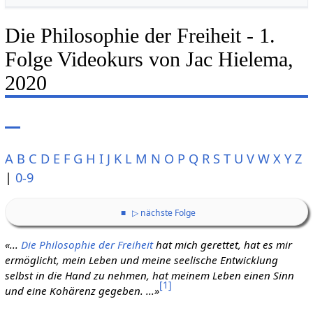
Die Philosophie der Freiheit - 1.
Folge Videokurs von Jac Hielema,
2020
A
B
C
D
E
F
G
H
I
J
K
L
M
N
O
P
Q
R
S
T
U
V
W
X
Y
Z
|
0-9
■
▷ nächste Folge
«...
Die Philosophie der Freiheit
hat mich gerettet, hat es mir
ermöglicht, mein Leben und meine seelische Entwicklung
selbst in die Hand zu nehmen, hat meinem Leben einen Sinn
[
1
]
und eine Kohärenz gegeben. ...»