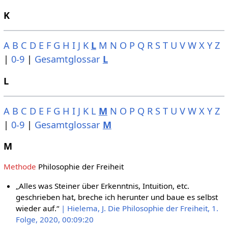
K
A
B
C
D
E
F
G
H
I
J
K
L
M
N
O
P
Q
R
S
T
U
V
W
X
Y
Z
|
0-9
|
Gesamtglossar
L
L
A
B
C
D
E
F
G
H
I
J
K
L
M
N
O
P
Q
R
S
T
U
V
W
X
Y
Z
|
0-9
|
Gesamtglossar
M
M
Methode
Philosophie der Freiheit
„Alles was Steiner über Erkenntnis, Intuition, etc.
geschrieben hat, breche ich herunter und baue es selbst
wieder auf.“
| Hielema, J. Die Philosophie der Freiheit, 1.
Folge, 2020, 00:09:20