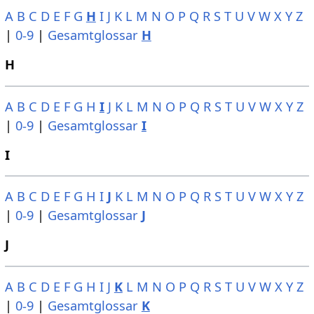
A
B
C
D
E
F
G
H
I
J
K
L
M
N
O
P
Q
R
S
T
U
V
W
X
Y
Z
|
0-9
|
Gesamtglossar
H
H
A
B
C
D
E
F
G
H
I
J
K
L
M
N
O
P
Q
R
S
T
U
V
W
X
Y
Z
|
0-9
|
Gesamtglossar
I
I
A
B
C
D
E
F
G
H
I
J
K
L
M
N
O
P
Q
R
S
T
U
V
W
X
Y
Z
|
0-9
|
Gesamtglossar
J
J
A
B
C
D
E
F
G
H
I
J
K
L
M
N
O
P
Q
R
S
T
U
V
W
X
Y
Z
|
0-9
|
Gesamtglossar
K