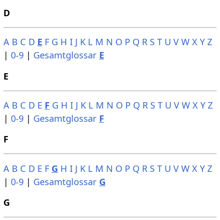
D
A
B
C
D
E
F
G
H
I
J
K
L
M
N
O
P
Q
R
S
T
U
V
W
X
Y
Z
|
0-9
|
Gesamtglossar
E
E
A
B
C
D
E
F
G
H
I
J
K
L
M
N
O
P
Q
R
S
T
U
V
W
X
Y
Z
|
0-9
|
Gesamtglossar
F
F
A
B
C
D
E
F
G
H
I
J
K
L
M
N
O
P
Q
R
S
T
U
V
W
X
Y
Z
|
0-9
|
Gesamtglossar
G
G