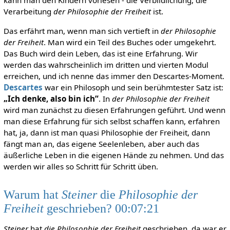
kann man den Kindern vorlesen - die Verbildlichung, die
Verarbeitung
der Philosophie der Freiheit
ist.
Das erfährt man, wenn man sich vertieft in
der Philosophie
der Freiheit
. Man wird ein Teil des Buches oder umgekehrt.
Das Buch wird dein Leben, das ist eine Erfahrung. Wir
werden das wahrscheinlich im dritten und vierten Modul
erreichen, und ich nenne das immer den Descartes-Moment.
Descartes
war ein Philosoph und sein berühmtester Satz ist:
„Ich denke, also bin ich“
. In
der Philosophie der Freiheit
wird man zunächst zu diesen Erfahrungen geführt. Und wenn
man diese Erfahrung für sich selbst schaffen kann, erfahren
hat, ja, dann ist man quasi Philosophie der Freiheit, dann
fängt man an, das eigene Seelenleben, aber auch das
äußerliche Leben in die eigenen Hände zu nehmen. Und das
werden wir alles so Schritt für Schritt üben.
Warum hat
Steiner
die
Philosophie der
Freiheit
geschrieben? 00:07:21
Steiner
hat
die Philosophie der Freiheit
geschrieben, da war er