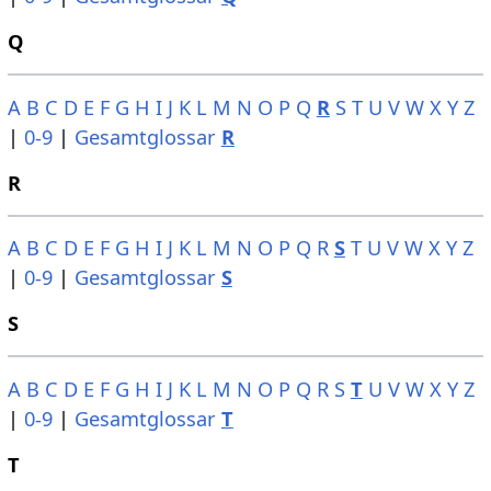
Q
A
B
C
D
E
F
G
H
I
J
K
L
M
N
O
P
Q
R
S
T
U
V
W
X
Y
Z
|
0-9
|
Gesamtglossar
R
R
A
B
C
D
E
F
G
H
I
J
K
L
M
N
O
P
Q
R
S
T
U
V
W
X
Y
Z
|
0-9
|
Gesamtglossar
S
S
A
B
C
D
E
F
G
H
I
J
K
L
M
N
O
P
Q
R
S
T
U
V
W
X
Y
Z
|
0-9
|
Gesamtglossar
T
T