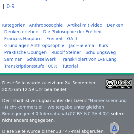
|
0-9
Kategorien
:
Anthroposophie
Artikel mit Video
Denken
Denken erleben
Die Philosophie der Freiheit
François Hagdorn
Freiheit
GA 4
Grundlagen Anthroposophie
Jac Hielema
Kurs
Praktische Übungen
Rudolf Steiner
Schulungsweg
Seminar
Schlüsselwerk
Transkribiert von Eva Lang
Transkriptionsstufe 100%
Tutorial
Diese Seite wurde zuletzt am 24. September
2025 um 12:59 Uhr bearbeitet.
Der Inhalt ist verfügbar unter der Lizenz
''Namensnennung
- Nicht-kommerziell - Weitergabe unter gleichen
Bedingungen 4.0 International (CC BY-NC-SA 4.0)''
, sofern
nicht anders angegeben.
ᐃ
Diese Seite wurde bisher 33.147-mal abgerufen.