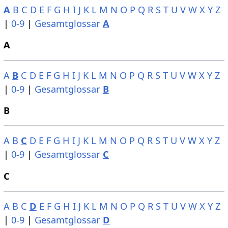
A
B
C
D
E
F
G
H
I
J
K
L
M
N
O
P
Q
R
S
T
U
V
W
X
Y
Z
|
0-9
|
Gesamtglossar
A
A
A
B
C
D
E
F
G
H
I
J
K
L
M
N
O
P
Q
R
S
T
U
V
W
X
Y
Z
|
0-9
|
Gesamtglossar
B
B
A
B
C
D
E
F
G
H
I
J
K
L
M
N
O
P
Q
R
S
T
U
V
W
X
Y
Z
|
0-9
|
Gesamtglossar
C
C
A
B
C
D
E
F
G
H
I
J
K
L
M
N
O
P
Q
R
S
T
U
V
W
X
Y
Z
|
0-9
|
Gesamtglossar
D