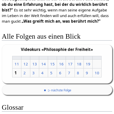
ob du eine Erfahrung hast, bei der du wirklich berührt
bist?"
Es ist sehr wichtig, wenn man seine eigene Aufgabe
im Leben in der Welt finden will und auch erfüllen will, dass
man guckt
„Was greift mich an, was berührt mich?"
Alle Folgen aus einen Blick
Videokurs «Philosophie der Freiheit»
11
12
13
14
15
16
17
18
19
1
2
3
4
5
6
7
8
9
10
■
▷ nächste Folge
Glossar