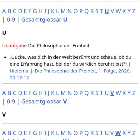
A
B
C
D
E
F
G
H
I
J
K
L
M
N
O
P
Q
R
S
T
U
V
W
X
Y
Z
|
0-9
|
Gesamtglossar
U
U
Übaufgabe
Die Philosophie der Freiheit
„Gucke, was dich in der Welt berührt und schaue, ob du
eine Erfahrung hast, bei der du wirklich berührt bist?“
|
Hielema, J. Die Philosophie der Freiheit, 1. Folge, 2020,
00:12:12
A
B
C
D
E
F
G
H
I
J
K
L
M
N
O
P
Q
R
S
T
U
V
W
X
Y
Z
|
0-9
|
Gesamtglossar
V
V
A
B
C
D
E
F
G
H
I
J
K
L
M
N
O
P
Q
R
S
T
U
V
W
X
Y
Z