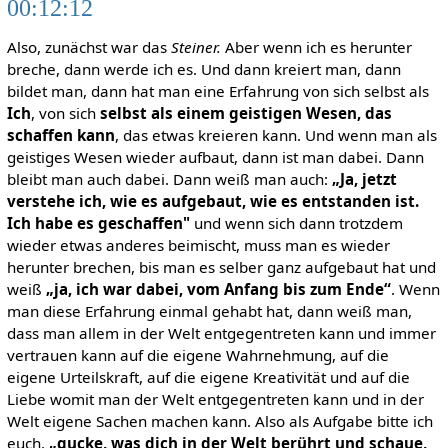
00:12:12
Also, zunächst war das
Steiner.
Aber wenn ich es herunter
breche, dann werde ich es. Und dann kreiert man, dann
bildet man, dann hat man eine Erfahrung von sich selbst als
Ich
, von sich
selbst als einem geistigen Wesen, das
schaffen kann
, das etwas kreieren kann. Und wenn man als
geistiges Wesen wieder aufbaut, dann ist man dabei. Dann
bleibt man auch dabei. Dann weiß man auch:
„Ja, jetzt
verstehe ich, wie es aufgebaut, wie es entstanden ist.
Ich habe es geschaffen"
und wenn sich dann trotzdem
wieder etwas anderes beimischt, muss man es wieder
herunter brechen, bis man es selber ganz aufgebaut hat und
weiß
„ja, ich war dabei, vom Anfang bis zum Ende“
. Wenn
man diese Erfahrung einmal gehabt hat, dann weiß man,
dass man allem in der Welt entgegentreten kann und immer
vertrauen kann auf die eigene Wahrnehmung, auf die
eigene Urteilskraft, auf die eigene Kreativität und auf die
Liebe womit man der Welt entgegentreten kann und in der
Welt eigene Sachen machen kann. Also als Aufgabe bitte ich
euch,
„gucke, was dich in der Welt berührt und schaue,