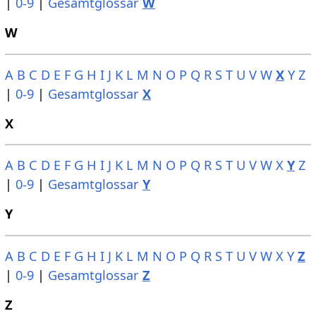
|
0-9
|
Gesamtglossar
W
W
A
B
C
D
E
F
G
H
I
J
K
L
M
N
O
P
Q
R
S
T
U
V
W
X
Y
Z
|
0-9
|
Gesamtglossar
X
X
A
B
C
D
E
F
G
H
I
J
K
L
M
N
O
P
Q
R
S
T
U
V
W
X
Y
Z
|
0-9
|
Gesamtglossar
Y
Y
A
B
C
D
E
F
G
H
I
J
K
L
M
N
O
P
Q
R
S
T
U
V
W
X
Y
Z
|
0-9
|
Gesamtglossar
Z
Z