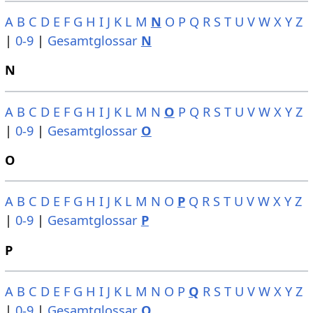
A
B
C
D
E
F
G
H
I
J
K
L
M
N
O
P
Q
R
S
T
U
V
W
X
Y
Z
|
0-9
|
Gesamtglossar
N
N
A
B
C
D
E
F
G
H
I
J
K
L
M
N
O
P
Q
R
S
T
U
V
W
X
Y
Z
|
0-9
|
Gesamtglossar
O
O
A
B
C
D
E
F
G
H
I
J
K
L
M
N
O
P
Q
R
S
T
U
V
W
X
Y
Z
|
0-9
|
Gesamtglossar
P
P
A
B
C
D
E
F
G
H
I
J
K
L
M
N
O
P
Q
R
S
T
U
V
W
X
Y
Z
|
0-9
|
Gesamtglossar
Q