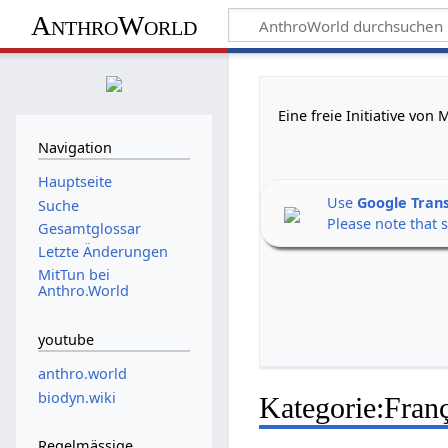
AnthroWorld
Eine freie Initiative vo
Navigation
Hauptseite
Use
Google Tran
Suche
Please note that 
Gesamtglossar
Letzte Änderungen
MitTun bei
Anthro.World
youtube
anthro.world
biodyn.wiki
Kategorie
:
Fran
Regelmässige