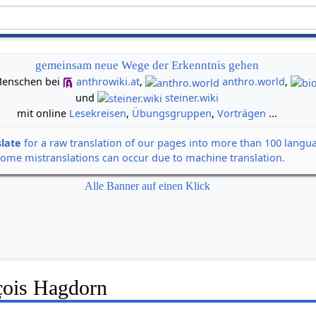
gemeinsam neue Wege der Erkenntnis gehen
n Menschen bei
anthrowiki.at
,
anthro.world
,
und
steiner.wiki
mit online
Lesekreisen
,
Übungsgruppen
,
Vorträgen
...
slate
for a raw translation of our pages into more than 100 langu
some mistranslations can occur due to machine translation.
Alle Banner auf einen Klick
çois Hagdorn