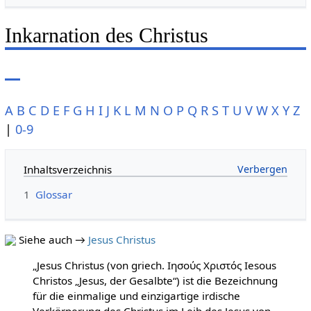
Inkarnation des Christus
A
B
C
D
E
F
G
H
I
J
K
L
M
N
O
P
Q
R
S
T
U
V
W
X
Y
Z
|
0-9
Inhaltsverzeichnis
1
Glossar
Siehe auch →
Jesus Christus
„Jesus Christus (von griech. Ιησούς Χριστός Iesous
Christos „Jesus, der Gesalbte“) ist die Bezeichnung
für die einmalige und einzigartige irdische
Verkörperung des Christus im Leib des Jesus von