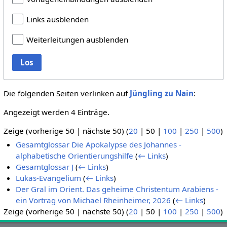
Links ausblenden
Weiterleitungen ausblenden
Los
Die folgenden Seiten verlinken auf
Jüngling zu Nain
:
Angezeigt werden 4 Einträge.
Zeige (
vorherige 50
|
nächste 50
) (
20
|
50
|
100
|
250
|
500
)
Gesamtglossar Die Apokalypse des Johannes -
alphabetische Orientierungshilfe
(
← Links
)
Gesamtglossar J
(
← Links
)
Lukas-Evangelium
(
← Links
)
Der Gral im Orient. Das geheime Christentum Arabiens -
ein Vortrag von Michael Rheinheimer, 2026
(
← Links
)
Zeige (
vorherige 50
|
nächste 50
) (
20
|
50
|
100
|
250
|
500
)