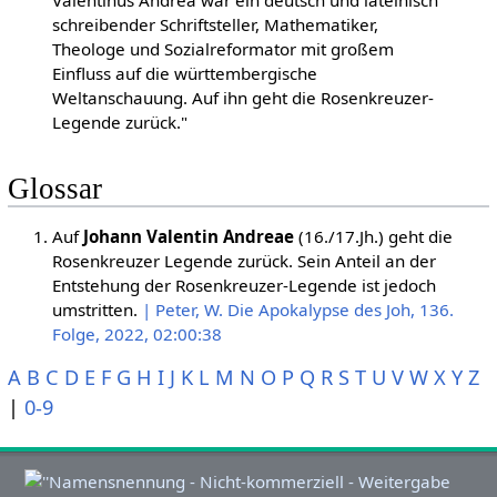
schreibender Schriftsteller, Mathematiker,
Theologe und Sozialreformator mit großem
Einfluss auf die württembergische
Weltanschauung. Auf ihn geht die Rosenkreuzer-
Legende zurück."
Glossar
Auf
Johann Valentin Andreae
(16./17.Jh.) geht die
Rosenkreuzer Legende zurück. Sein Anteil an der
Entstehung der Rosenkreuzer-Legende ist jedoch
umstritten.
| Peter, W. Die Apokalypse des Joh, 136.
Folge, 2022, 02:00:38
A
B
C
D
E
F
G
H
I
J
K
L
M
N
O
P
Q
R
S
T
U
V
W
X
Y
Z
|
0-9