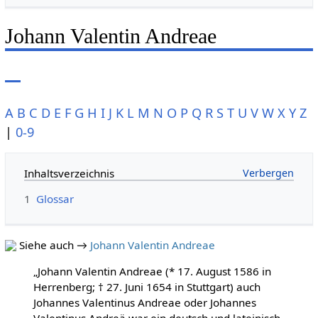
Johann Valentin Andreae
A
B
C
D
E
F
G
H
I
J
K
L
M
N
O
P
Q
R
S
T
U
V
W
X
Y
Z
|
0-9
Inhaltsverzeichnis
1
Glossar
Siehe auch →
Johann Valentin Andreae
„Johann Valentin Andreae (* 17. August 1586 in
Herrenberg; † 27. Juni 1654 in Stuttgart) auch
Johannes Valentinus Andreae oder Johannes
Valentinus Andreä war ein deutsch und lateinisch