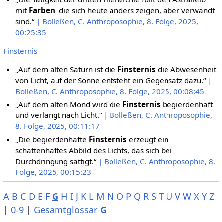
mit
Farben
, die sich heute anders zeigen, aber verwandt
sind.“
| Bolleßen, C. Anthroposophie, 8. Folge, 2025,
00:25:35
Finsternis
„Auf dem alten Saturn ist die
Finsternis
die Abwesenheit
von Licht, auf der Sonne entsteht ein Gegensatz dazu.“
|
Bolleßen, C. Anthroposophie, 8. Folge, 2025, 00:08:45
„Auf dem alten Mond wird die
Finsternis
begierdenhaft
und verlangt nach Licht.“
| Bolleßen, C. Anthroposophie,
8. Folge, 2025, 00:11:17
„Die begierdenhafte
Finsternis
erzeugt ein
schattenhaftes Abbild des Lichts, das sich bei
Durchdringung sättigt.“
| Bolleßen, C. Anthroposophie, 8.
Folge, 2025, 00:15:23
A
B
C
D
E
F
G
H
I
J
K
L
M
N
O
P
Q
R
S
T
U
V
W
X
Y
Z
|
0-9
|
Gesamtglossar
G