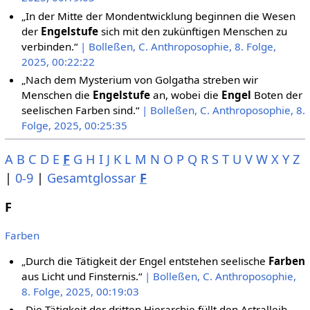
„In der Mitte der Mondentwicklung beginnen die Wesen
der
Engelstufe
sich mit den zukünftigen Menschen zu
verbinden.“
| Bolleßen, C. Anthroposophie, 8. Folge,
2025, 00:22:22
„Nach dem Mysterium von Golgatha streben wir
Menschen die
Engelstufe
an, wobei die
Engel
Boten der
seelischen Farben sind.“
| Bolleßen, C. Anthroposophie, 8.
Folge, 2025, 00:25:35
A
B
C
D
E
F
G
H
I
J
K
L
M
N
O
P
Q
R
S
T
U
V
W
X
Y
Z
|
0-9
|
Gesamtglossar
F
F
Farben
„Durch die Tätigkeit der Engel entstehen seelische
Farben
aus Licht und Finsternis.“
| Bolleßen, C. Anthroposophie,
8. Folge, 2025, 00:19:03
„Die Tätigkeit der dritten Hierarchie füllt den Astralleib