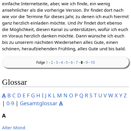
einfache Internetseite, aber, wie ich finde, ein wenig
ansehnlicher als die vorherige Version. Ihr findet dort nach
wie vor die Termine für dieses Jahr, zu denen ich euch hiermit
ganz herzlich einladen möchte. Und ihr findet dort ebenso
die Möglichkeit, diesen Kanal zu unterstützen, wofür ich euch
im Voraus herzlich danken möchte. Dann wünsche ich euch
bis zu unserem nächsten Wiedersehen alles Gute, einen
schönen, heraufziehenden Frühling, alles Gute und bis bald.
Folge
1
-
2
-
3
-
4
-
5
-
6
-
7
-
8
-
9
-
10
Glossar
A
B
C
D
E
F
G
H
I
J
K
L
M
N
O
P
Q
R
S
T
U
V
W
X
Y
Z
|
0-9
|
Gesamtglossar
A
A
Alter Mond