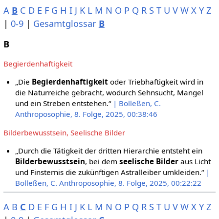
A
B
C
D
E
F
G
H
I
J
K
L
M
N
O
P
Q
R
S
T
U
V
W
X
Y
Z
|
0-9
|
Gesamtglossar
B
B
Begierdenhaftigkeit
„Die
Begierdenhaftigkeit
oder Triebhaftigkeit wird in
die Naturreiche gebracht, wodurch Sehnsucht, Mangel
und ein Streben entstehen.“
| Bolleßen, C.
Anthroposophie, 8. Folge, 2025, 00:38:46
Bilderbewusstsein, Seelische Bilder
„Durch die Tätigkeit der dritten Hierarchie entsteht ein
Bilderbewusstsein
, bei dem
seelische Bilder
aus Licht
und Finsternis die zukünftigen Astralleiber umkleiden.“
|
Bolleßen, C. Anthroposophie, 8. Folge, 2025, 00:22:22
A
B
C
D
E
F
G
H
I
J
K
L
M
N
O
P
Q
R
S
T
U
V
W
X
Y
Z