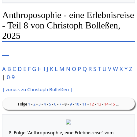
Anthroposophie - eine Erlebnisreise
- Teil 8 von Christoph Bolleßen,
2025
A
B
C
D
E
F
G
H
I
J
K
L
M
N
O
P
Q
R
S
T
U
V
W
X
Y
Z
|
0-9
| zurück zu Christoph Bolleßen |
Folge
1
-
2
-
3
-
4
-
5
-
6
-
7
-
8
-
9
-
10
-
11
-
12
-
13
-
14
-
15
...
8. Folge "Anthroposophie, eine Erlebnisreise" vom