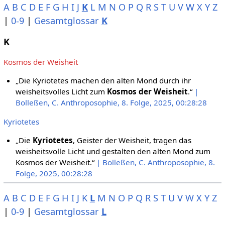
A
B
C
D
E
F
G
H
I
J
K
L
M
N
O
P
Q
R
S
T
U
V
W
X
Y
Z
|
0-9
|
Gesamtglossar
K
K
Kosmos der Weisheit
„Die Kyriotetes machen den alten Mond durch ihr
weisheitsvolles Licht zum
Kosmos der Weisheit
.“
|
Bolleßen, C. Anthroposophie, 8. Folge, 2025, 00:28:28
Kyriotetes
„Die
Kyriotetes
, Geister der Weisheit, tragen das
weisheitsvolle Licht und gestalten den alten Mond zum
Kosmos der Weisheit.“
| Bolleßen, C. Anthroposophie, 8.
Folge, 2025, 00:28:28
A
B
C
D
E
F
G
H
I
J
K
L
M
N
O
P
Q
R
S
T
U
V
W
X
Y
Z
|
0-9
|
Gesamtglossar
L