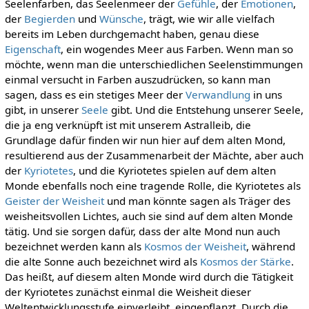
Seelenfarben, das Seelenmeer der
Gefühle
, der
Emotionen
,
der
Begierden
und
Wünsche
, trägt, wie wir alle vielfach
bereits im Leben durchgemacht haben, genau diese
Eigenschaft
, ein wogendes Meer aus Farben. Wenn man so
möchte, wenn man die unterschiedlichen Seelenstimmungen
einmal versucht in Farben auszudrücken, so kann man
sagen, dass es ein stetiges Meer der
Verwandlung
in uns
gibt, in unserer
Seele
gibt. Und die Entstehung unserer Seele,
die ja eng verknüpft ist mit unserem Astralleib, die
Grundlage dafür finden wir nun hier auf dem alten Mond,
resultierend aus der Zusammenarbeit der Mächte, aber auch
der
Kyriotetes
, und die Kyriotetes spielen auf dem alten
Monde ebenfalls noch eine tragende Rolle, die Kyriotetes als
Geister der Weisheit
und man könnte sagen als Träger des
weisheitsvollen Lichtes, auch sie sind auf dem alten Monde
tätig. Und sie sorgen dafür, dass der alte Mond nun auch
bezeichnet werden kann als
Kosmos der Weisheit
, während
die alte Sonne auch bezeichnet wird als
Kosmos der Stärke
.
Das heißt, auf diesem alten Monde wird durch die Tätigkeit
der Kyriotetes zunächst einmal die Weisheit dieser
Weltentwicklungsstufe einverleibt, eingepflanzt. Durch die