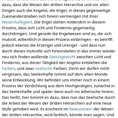
dazu, dass die Wesen der dritten Hierarchie und vor allen
Dingen auch die Angeloi, die Engel, in dieses gegenseitige
Zueinanderstreben sich hinein vermengen mit ihrer
Wesenhaftigkeit
. Die Engel stehen mittendrin in diesem
Prozess, dass sich Licht und Finsternis gegenseitig
durchdringen. Und gerade die Engelwesen sind es, die sich
mutvoll, willentlich in diesen Prozess einbringen - es betrifft
jedoch ebenso die Erzengel und Urengel - und dass nun
durch dieses mutvolle sich hineinstellen in das immer wieder
neu sich finden wollende
Gleichgewicht
zwischen Licht und
Finsternis, aus dieser Tätigkeit der Angeloi entstehen die
Farben
, und zwar
seelische
Farben. Denn wir dürfen nicht
vergessen, das Seelenhafte nimmt auf dem alten Monde
seine Entwicklung. Wir befinden uns immer noch in einem
Prozess der Verdichtung aus dem Hochgeistigen, zunächst in
das Seelenhafte und später dann auch ins Ätherische hinein.
Das heißt, hier kommt es dazu, dass nun das Seelische durch
die Arbeit der Wesen der dritten Hierarchien auf eine neue
Stufe gehoben wird. Es erscheint im
Bewusstsein
der Wesen
der dritten Hierarchie, wird farblich, könnte man sagen. Und