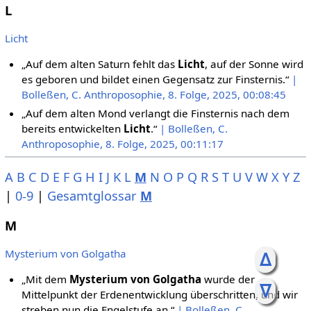
L
Licht
„Auf dem alten Saturn fehlt das
Licht
, auf der Sonne wird
es geboren und bildet einen Gegensatz zur Finsternis.“
|
Bolleßen, C. Anthroposophie, 8. Folge, 2025, 00:08:45
„Auf dem alten Mond verlangt die Finsternis nach dem
bereits entwickelten
Licht
.“
| Bolleßen, C.
Anthroposophie, 8. Folge, 2025, 00:11:17
A
B
C
D
E
F
G
H
I
J
K
L
M
N
O
P
Q
R
S
T
U
V
W
X
Y
Z
|
0-9
|
Gesamtglossar
M
M
Mysterium von Golgatha
ᐃ
„Mit dem
Mysterium von Golgatha
wurde der
ᐁ
Mittelpunkt der Erdenentwicklung überschritten, und wir
streben nun die Engelstufe an.“
| Bolleßen, C.