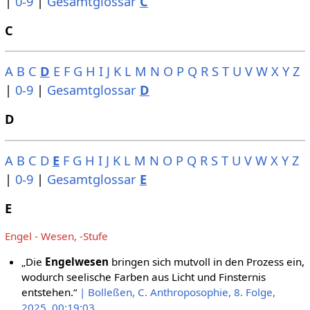
|
0-9
|
Gesamtglossar
C
C
A
B
C
D
E
F
G
H
I
J
K
L
M
N
O
P
Q
R
S
T
U
V
W
X
Y
Z
|
0-9
|
Gesamtglossar
D
D
A
B
C
D
E
F
G
H
I
J
K
L
M
N
O
P
Q
R
S
T
U
V
W
X
Y
Z
|
0-9
|
Gesamtglossar
E
E
Engel - Wesen, -Stufe
„Die
Engelwesen
bringen sich mutvoll in den Prozess ein,
wodurch seelische Farben aus Licht und Finsternis
entstehen.“
| Bolleßen, C. Anthroposophie, 8. Folge,
2025, 00:19:03