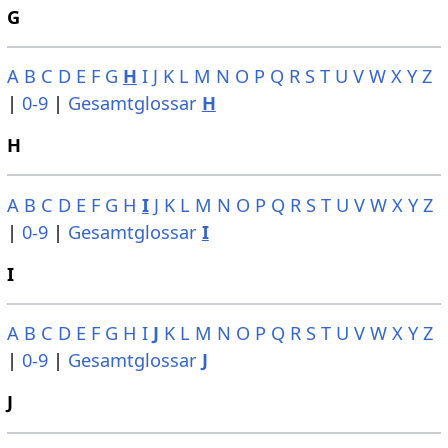
G
A
B
C
D
E
F
G
H
I
J
K
L
M
N
O
P
Q
R
S
T
U
V
W
X
Y
Z
|
0-9
|
Gesamtglossar
H
H
A
B
C
D
E
F
G
H
I
J
K
L
M
N
O
P
Q
R
S
T
U
V
W
X
Y
Z
|
0-9
|
Gesamtglossar
I
I
A
B
C
D
E
F
G
H
I
J
K
L
M
N
O
P
Q
R
S
T
U
V
W
X
Y
Z
|
0-9
|
Gesamtglossar
J
J