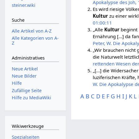
Apokalypse des Joh, 
steiner.wiki
Es wird riesige Völ
Kultur
zu einer wirk
Suche
01:00:11
„Alle
Kultur
beginnt 
Alle Artikel von A-Z
Ernährung […] da fan
Alle Kategorien von A-
Z
Peter, W. Die Apokaly
„Wir brauchen nicht 
die Naturwelt letztli
Administratives
rettenden Wesen der
Neue Artikel
„[…] die Widersacher
Neue Bilder
luziferischen Kräfte,
Hilfe
W. Die Apokalypse de
Zufällige Seite
A
B
C
D
E
F
G
H
I
J
K
L
Hilfe zu MediaWiki
Wikiwerkzeuge
Spezialseiten