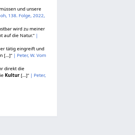
 müssen und unsere
Joh, 138. Folge, 2022,
stbar wird zu meiner
t auf die Natur.“
|
r tätig eingreift und
n […]“
| Peter, W. Vom
r direkt die
die
Kultur
[…]“
| Peter,