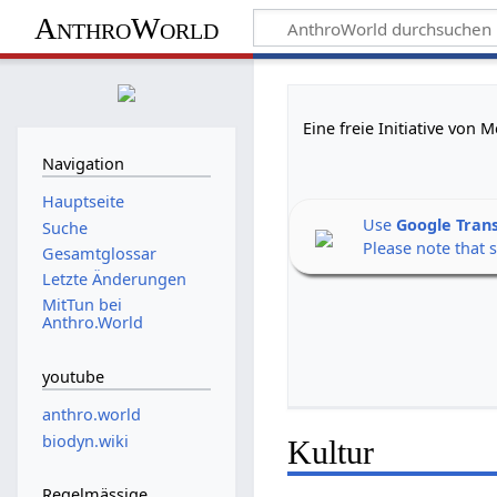
AnthroWorld
Eine freie Initiative von
Navigation
Hauptseite
Use
Google Tran
Suche
Please note that 
Gesamtglossar
Letzte Änderungen
MitTun bei
Anthro.World
youtube
anthro.world
biodyn.wiki
Kultur
Regelmässige