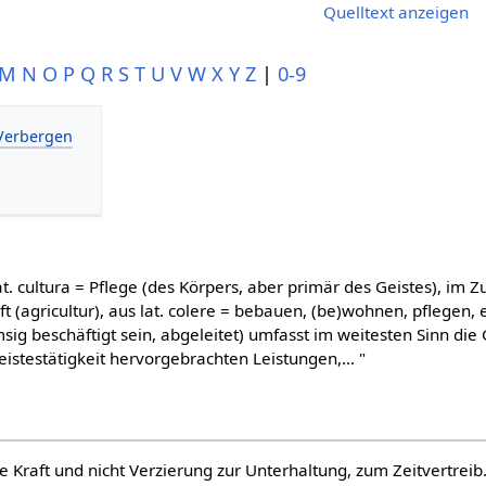
Quelltext anzeigen
M
N
O
P
Q
R
S
T
U
V
W
X
Y
Z
|
0-9
(lat. cultura = Pflege (des Körpers, aber primär des Geistes), 
t (agricultur), aus lat. colere = bebauen, (be)wohnen, pflegen, 
sig beschäftigt sein, abgeleitet) umfasst im weitesten Sinn die
istestätigkeit hervorgebrachten Leistungen,… "
e Kraft und nicht Verzierung zur Unterhaltung, zum Zeitvertreib