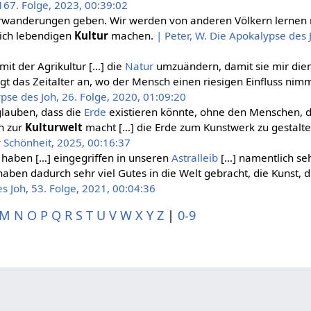
167. Folge, 2023, 00:39:02
kerwanderungen geben. Wir werden von anderen Völkern lernen
lich lebendigen
Kultur
machen.
| Peter, W. Die Apokalypse des 
mit der Agrikultur […] die
Natur
umzuändern, damit sie mir dien
gt das Zeitalter an, wo der Mensch einen riesigen Einfluss nimm
pse des Joh, 26. Folge, 2020, 01:09:20
glauben, dass die
Erde
existieren könnte, ohne den Menschen, de
ch zur
Kulturwelt
macht […] die Erde zum Kunstwerk zu gestalte
 Schönheit, 2025, 00:16:37
 haben […] eingegriffen in unseren
Astralleib
[…] namentlich seh
 haben dadurch sehr viel Gutes in die Welt gebracht, die Kunst, 
s Joh, 53. Folge, 2021, 00:04:36
M
N
O
P
Q
R
S
T
U
V
W
X
Y
Z
|
0-9