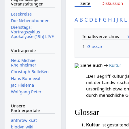
Seite
Diskussion
Veranstaltungen
Lesekreise
A
B
C
D
E
F
G
H
I
J
K
L
Die Nebenübungen
Dienstags:
Vortragszyklus
Inhaltsverzeichnis
Apokalypse (19h) LIVE
1
Glossar
Vortragende
Neu: Michael
Rheinheimer
Siehe auch →
Kultur
Christoph Bolleßen
„Der Begriff Kultur 
Hans Bonneval
mit der Landwirtschaf
Jac Hielema
ursprünglich etwa em
Wolfgang Peter
durch menschliche Ge
Unsere
Partnerportale
Glossar
anthrowiki.at
Kultur
ist gestaltend
biodyn.wiki