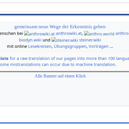
gemeinsam neue Wege der Erkenntnis gehen
 Menschen bei
anthrowiki.at
,
anthro
biodyn.wiki
und
steiner.wiki
mit online
Lesekreisen
,
Übungsgruppen
,
Vorträgen
...
slate
for a raw translation of our pages into more than 100 langu
some mistranslations can occur due to machine translation.
Alle Banner auf einen Klick