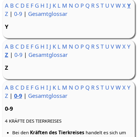
A
B
C
D
E
F
G
H
I
J
K
L
M
N
O
P
Q
R
S
T
U
V
W
X
Y
Z
|
0-9
|
Gesamtglossar
Y
A
B
C
D
E
F
G
H
I
J
K
L
M
N
O
P
Q
R
S
T
U
V
W
X
Y
Z
|
0-9
|
Gesamtglossar
Z
A
B
C
D
E
F
G
H
I
J
K
L
M
N
O
P
Q
R
S
T
U
V
W
X
Y
Z
|
0-9
|
Gesamtglossar
0-9
4 KRÄFTE DES TIERKREISES
Bei den
Kräften des Tierkreises
handelt es sich um