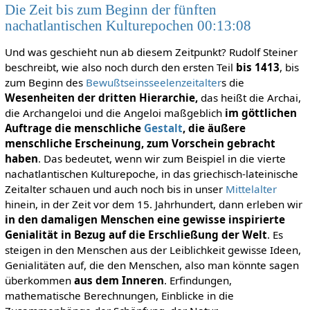
Die Zeit bis zum Beginn der fünften
nachatlantischen Kulturepochen 00:13:08
Und was geschieht nun ab diesem Zeitpunkt? Rudolf Steiner
beschreibt, wie also noch durch den ersten Teil
bis 1413
, bis
zum Beginn des
Bewußtseinsseelenzeitalter
s die
Wesenheiten der dritten Hierarchie,
das heißt die Archai,
die Archangeloi und die Angeloi maßgeblich
im göttlichen
Auftrage die menschliche
Gestalt
, die äußere
menschliche Erscheinung, zum Vorschein gebracht
haben
. Das bedeutet, wenn wir zum Beispiel in die vierte
nachatlantischen Kulturepoche, in das griechisch-lateinische
Zeitalter schauen und auch noch bis in unser
Mittelalter
hinein, in der Zeit vor dem 15. Jahrhundert, dann erleben wir
in den damaligen Menschen eine gewisse inspirierte
Genialität in Bezug auf die Erschließung der Welt
. Es
steigen in den Menschen aus der Leiblichkeit gewisse Ideen,
Genialitäten auf, die den Menschen, also man könnte sagen
überkommen
aus dem Inneren
. Erfindungen,
mathematische Berechnungen, Einblicke in die