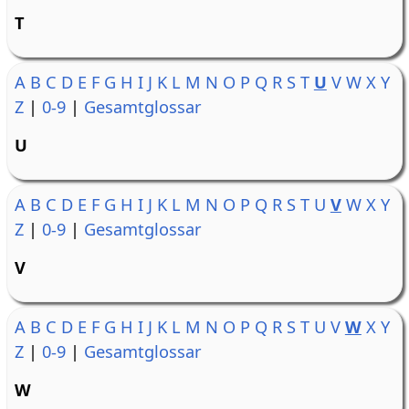
T
A
B
C
D
E
F
G
H
I
J
K
L
M
N
O
P
Q
R
S
T
U
V
W
X
Y
Z
|
0-9
|
Gesamtglossar
U
A
B
C
D
E
F
G
H
I
J
K
L
M
N
O
P
Q
R
S
T
U
V
W
X
Y
Z
|
0-9
|
Gesamtglossar
V
A
B
C
D
E
F
G
H
I
J
K
L
M
N
O
P
Q
R
S
T
U
V
W
X
Y
Z
|
0-9
|
Gesamtglossar
W