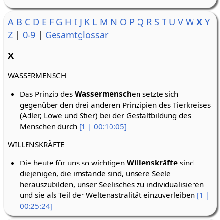
A
B
C
D
E
F
G
H
I
J
K
L
M
N
O
P
Q
R
S
T
U
V
W
X
Y
Z
|
0-9
|
Gesamtglossar
X
WASSERMENSCH
Das Prinzip des
Wassermensch
en setzte sich
gegenüber den drei anderen Prinzipien des Tierkreises
(Adler, Löwe und Stier) bei der Gestaltbildung des
Menschen durch
[1 | 00:10:05]
WILLENSKRÄFTE
Die heute für uns so wichtigen
Willenskräfte
sind
diejenigen, die imstande sind, unsere Seele
herauszubilden, unser Seelisches zu individualisieren
und sie als Teil der Weltenastralität einzuverleiben
[1 |
00:25:24]