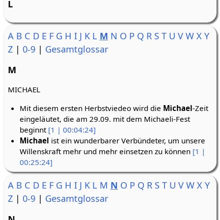
L
A
B
C
D
E
F
G
H
I
J
K
L
M
N
O
P
Q
R
S
T
U
V
W
X
Y
Z
|
0-9
|
Gesamtglossar
M
MICHAEL
Mit diesem ersten Herbstviedeo wird die
Michael
-Zeit
eingeläutet, die am 29.09. mit dem Michaeli-Fest
beginnt
[1 | 00:04:24]
Michael
ist ein wunderbarer Verbündeter, um unsere
Willenskraft mehr und mehr einsetzen zu können
[1 |
00:25:24]
A
B
C
D
E
F
G
H
I
J
K
L
M
N
O
P
Q
R
S
T
U
V
W
X
Y
Z
|
0-9
|
Gesamtglossar
N