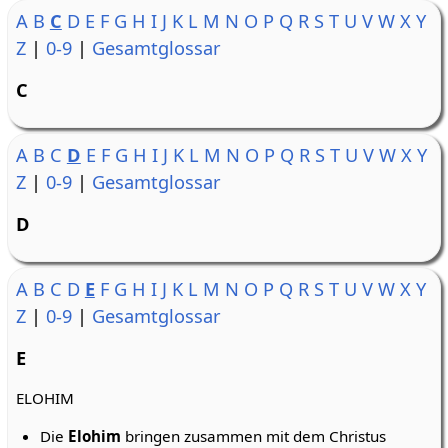
A
B
C
D
E
F
G
H
I
J
K
L
M
N
O
P
Q
R
S
T
U
V
W
X
Y
Z
|
0-9
|
Gesamtglossar
C
A
B
C
D
E
F
G
H
I
J
K
L
M
N
O
P
Q
R
S
T
U
V
W
X
Y
Z
|
0-9
|
Gesamtglossar
D
A
B
C
D
E
F
G
H
I
J
K
L
M
N
O
P
Q
R
S
T
U
V
W
X
Y
Z
|
0-9
|
Gesamtglossar
E
ELOHIM
Die
Elohim
bringen zusammen mit dem Christus