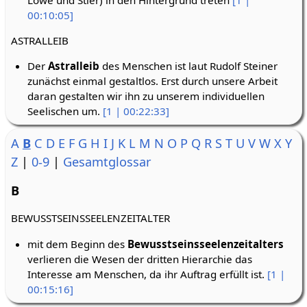
00:10:05]
ASTRALLEIB
Der
Astralleib
des Menschen ist laut Rudolf Steiner
zunächst einmal gestaltlos. Erst durch unsere Arbeit
daran gestalten wir ihn zu unserem individuellen
Seelischen um.
[1 | 00:22:33]
A
B
C
D
E
F
G
H
I
J
K
L
M
N
O
P
Q
R
S
T
U
V
W
X
Y
Z
|
0-9
|
Gesamtglossar
B
BEWUSSTSEINSSEELENZEITALTER
mit dem Beginn des
Bewusstseinsseelenzeitalters
verlieren die Wesen der dritten Hierarchie das
Interesse am Menschen, da ihr Auftrag erfüllt ist.
[1 |
00:15:16]