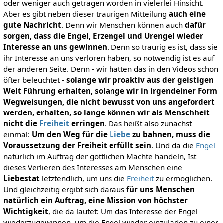
oder weniger auch getragen worden in vielerlei Hinsicht.
Aber es gibt neben dieser traurigen Mitteilung
auch eine
gute Nachricht
. Denn wir Menschen können auch
dafür
sorgen, dass die Engel, Erzengel und Urengel wieder
Interesse an uns gewinnen
. Denn so traurig es ist, dass sie
ihr Interesse an uns verloren haben, so notwendig ist es auf
der anderen Seite. Denn - wir hatten das in den Videos schon
öfter beleuchtet -
solange wir proaktiv aus der geistigen
Welt Führung erhalten, solange wir in irgendeiner Form
Wegweisungen, die nicht bewusst von uns angefordert
werden, erhalten, so lange können wir als Menschheit
nicht die
Freiheit
erringen
. Das heißt also zunächst
einmal:
Um den Weg für die
Liebe
zu bahnen, muss die
Voraussetzung der Freiheit erfüllt sein
. Und da die
Engel
natürlich im Auftrag der göttlichen Mächte handeln, Ist
dieses Verlieren des Interesses am Menschen eine
Liebestat
letztendlich, um uns die
Freiheit
zu ermöglichen.
Und gleichzeitig ergibt sich daraus
für uns Menschen
natürlich ein Auftrag, eine Mission von höchster
Wichtigkeit
, die da lautet: Um das Interesse der Engel
wiederzugewinnen, um die Engel wieder einzuladen zu einer