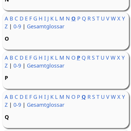
A
B
C
D
E
F
G
H
I
J
K
L
M
N
O
P
Q
R
S
T
U
V
W
X
Y
Z
|
0-9
|
Gesamtglossar
O
A
B
C
D
E
F
G
H
I
J
K
L
M
N
O
P
Q
R
S
T
U
V
W
X
Y
Z
|
0-9
|
Gesamtglossar
P
A
B
C
D
E
F
G
H
I
J
K
L
M
N
O
P
Q
R
S
T
U
V
W
X
Y
Z
|
0-9
|
Gesamtglossar
Q