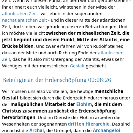
Zeit. Wenn wir diesen Punkt, an dem wir dort gerade stehen -
ihr erinnert euch vielleicht, wir stehen in der Mitte der
atlantischen Zeit
- wir leben in der sogenannten
nachatlantischen Zeit
- und in dieser Mitte der atlantischen
Zeit, dort stehen wir gerade in unseren Betrachtungen. Und
ich möchte vielleicht
zwischen der michaelischen Zeit, die
jetzt beginnt und diesem Punkt, Mitte der Atlantis, eine
Brücke bilden
. Und zwar erfahren wir von Rudolf Steiner,
dass in der Mitte und auch Richtung Ende der
atlantischen
Zeit
, das heißt also mit Untergang der Atlantis, etwas sehr
Wichtiges mit der menschlichen
Gestalt
geschieht.
Beteiligte an der Erdenschöpfung 00:08:26
Wir müssen uns also vorstellen, die heutige
menschliche
Gestalt
bildet sich durch die Erdenzeit hindurch heraus unter
der
maßgeblichen Mitarbeit der
Elohim
, die mit dem
Christus zusammen zunächst die Erdenschöpfung
hervorbringen
. Und im Dienste der Elohim arbeiten die
Wesenheiten der sogenannten
dritten Hierarchie
. Das sind
zunächst die
Archai
, die Urengel, dann die
Archangeloi