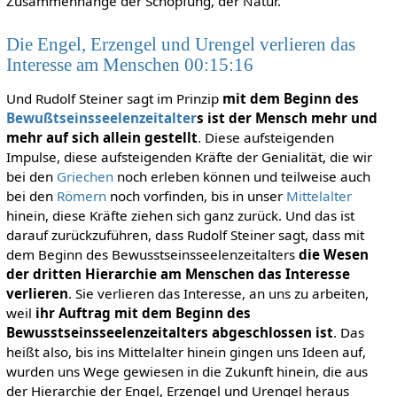
Zusammenhänge der Schöpfung, der Natur.
Die Engel, Erzengel und Urengel verlieren das
Interesse am Menschen 00:15:16
Und Rudolf Steiner sagt im Prinzip
mit dem Beginn des
Bewußtseinsseelenzeitalter
s ist der Mensch mehr und
mehr auf sich allein gestellt
. Diese aufsteigenden
Impulse, diese aufsteigenden Kräfte der Genialität, die wir
bei den
Griechen
noch erleben können und teilweise auch
bei den
Römern
noch vorfinden, bis in unser
Mittelalter
hinein, diese Kräfte ziehen sich ganz zurück. Und das ist
darauf zurückzuführen, dass Rudolf Steiner sagt, dass mit
dem Beginn des Bewusstseinsseelenzeitalters
die Wesen
der dritten Hierarchie am Menschen das Interesse
verlieren
. Sie verlieren das Interesse, an uns zu arbeiten,
weil
ihr Auftrag mit dem Beginn des
Bewusstseinsseelenzeitalters abgeschlossen ist
. Das
heißt also, bis ins Mittelalter hinein gingen uns Ideen auf,
wurden uns Wege gewiesen in die Zukunft hinein, die aus
der Hierarchie der Engel, Erzengel und Urengel heraus