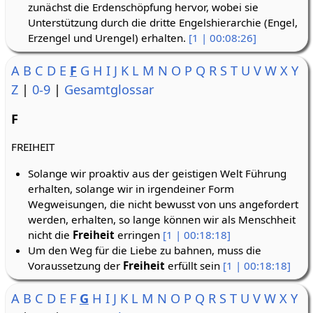
zunächst die Erdenschöpfung hervor, wobei sie
Unterstützung durch die dritte Engelshierarchie (Engel,
Erzengel und Urengel) erhalten.
[1 | 00:08:26]
A
B
C
D
E
F
G
H
I
J
K
L
M
N
O
P
Q
R
S
T
U
V
W
X
Y
Z
|
0-9
|
Gesamtglossar
F
FREIHEIT
Solange wir proaktiv aus der geistigen Welt Führung
erhalten, solange wir in irgendeiner Form
Wegweisungen, die nicht bewusst von uns angefordert
werden, erhalten, so lange können wir als Menschheit
nicht die
Freiheit
erringen
[1 | 00:18:18]
Um den Weg für die Liebe zu bahnen, muss die
Voraussetzung der
Freiheit
erfüllt sein
[1 | 00:18:18]
A
B
C
D
E
F
G
H
I
J
K
L
M
N
O
P
Q
R
S
T
U
V
W
X
Y