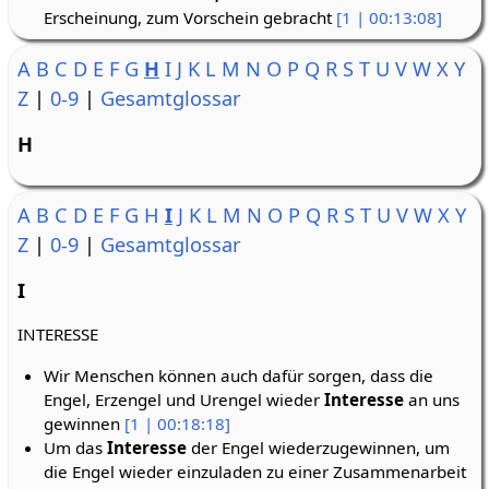
Erscheinung, zum Vorschein gebracht
[1 | 00:13:08]
A
B
C
D
E
F
G
H
I
J
K
L
M
N
O
P
Q
R
S
T
U
V
W
X
Y
Z
|
0-9
|
Gesamtglossar
H
A
B
C
D
E
F
G
H
I
J
K
L
M
N
O
P
Q
R
S
T
U
V
W
X
Y
Z
|
0-9
|
Gesamtglossar
I
INTERESSE
Wir Menschen können auch dafür sorgen, dass die
Engel, Erzengel und Urengel wieder
Interesse
an uns
gewinnen
[1 | 00:18:18]
Um das
Interesse
der Engel wiederzugewinnen, um
die Engel wieder einzuladen zu einer Zusammenarbeit