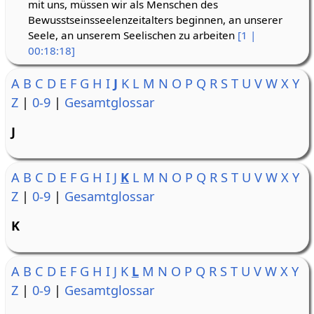
mit uns, müssen wir als Menschen des
Bewusstseinsseelenzeitalters beginnen, an unserer
Seele, an unserem Seelischen zu arbeiten
[1 |
00:18:18]
A
B
C
D
E
F
G
H
I
J
K
L
M
N
O
P
Q
R
S
T
U
V
W
X
Y
Z
|
0-9
|
Gesamtglossar
J
A
B
C
D
E
F
G
H
I
J
K
L
M
N
O
P
Q
R
S
T
U
V
W
X
Y
Z
|
0-9
|
Gesamtglossar
K
A
B
C
D
E
F
G
H
I
J
K
L
M
N
O
P
Q
R
S
T
U
V
W
X
Y
Z
|
0-9
|
Gesamtglossar