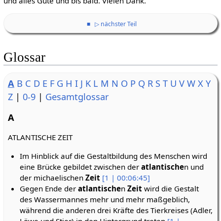
und alles Gute und bis bald. Vielen Dank.
■
▷ nächster Teil
Glossar
A
B
C
D
E
F
G
H
I
J
K
L
M
N
O
P
Q
R
S
T
U
V
W
X
Y
Z
|
0-9
|
Gesamtglossar
A
ATLANTISCHE ZEIT
Im Hinblick auf die Gestaltbildung des Menschen wird
eine Brücke gebildet zwischen der
atlantische
n und
der michaelischen
Zeit
[1 | 00:06:45]
Gegen Ende der
atlantische
n
Zeit
wird die Gestalt
des Wassermannes mehr und mehr maßgeblich,
während die anderen drei Kräfte des Tierkreises (Adler,
Löwe und Stier) in den Hintergrund treten
[1 |