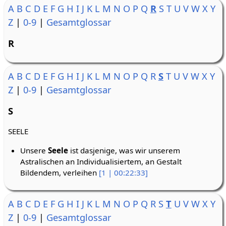
A
B
C
D
E
F
G
H
I
J
K
L
M
N
O
P
Q
R
S
T
U
V
W
X
Y
Z
|
0-9
|
Gesamtglossar
R
A
B
C
D
E
F
G
H
I
J
K
L
M
N
O
P
Q
R
S
T
U
V
W
X
Y
Z
|
0-9
|
Gesamtglossar
S
SEELE
Unsere
Seele
ist dasjenige, was wir unserem
Astralischen an Individualisiertem, an Gestalt
Bildendem, verleihen
[1 | 00:22:33]
A
B
C
D
E
F
G
H
I
J
K
L
M
N
O
P
Q
R
S
T
U
V
W
X
Y
Z
|
0-9
|
Gesamtglossar