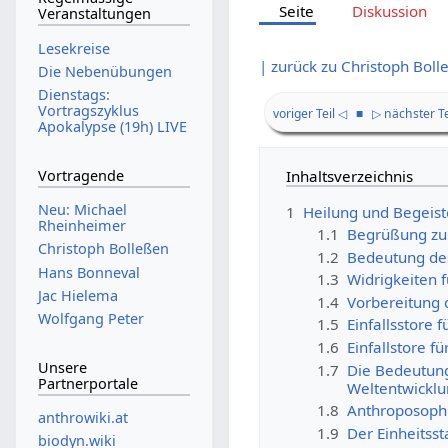
Seite
Diskussion
Veranstaltungen
Lesekreise
| zurück zu Christoph Boll
Die Nebenübungen
Dienstags:
Vortragszyklus
voriger Teil ◁
■
▷ nächster Te
Apokalypse (19h) LIVE
Vortragende
Inhaltsverzeichnis
Neu: Michael
1
Heilung und Begeiste
Rheinheimer
1.1
Begrüßung zu
Christoph Bolleßen
1.2
Bedeutung des
Hans Bonneval
1.3
Widrigkeiten 
Jac Hielema
1.4
Vorbereitung 
Wolfgang Peter
1.5
Einfallsstore 
1.6
Einfallstore 
Unsere
1.7
Die Bedeutung
Partnerportale
Weltentwicklu
1.8
Anthroposophi
anthrowiki.at
1.9
Der Einheitss
biodyn.wiki