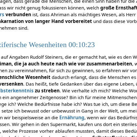
sagen, dass gerade die Menschen, die einen Sinn haben für die 
dass wir nicht genug fokussieren können, welch
große Ernsthaft
rs
verbunden
ist, dass Ahriman als mächtiges Wesen, als Herr
nkarnation von langer Hand vorbereitet
und dass diese Vorb
rnehmen sind.
uziferische Wesenheiten 00:10:23
auf Angaben Rudolf Steiners, die er gemacht hat, wie es den W
iman, die ja auch heute nach wie vor zusammenarbeiten
, 
en zu vereinnahmen, für sich zu gewinnen, so erfahren wir von 
 menschliche Wesenheit
dadurch erlangt, dass die Menschen e
 versenken
. Das heißt, tiefe Gedanken über das eigene Leben,
lbsterkenntnis
zu streben
. Wie verhalte ich mich? Welche Wo
 ein angenehmer Zeitgenosse? Bin ich für meine Mitmenschen v
e ich? Welche Bedürfnisse habe ich? Was tue ich, um diese Be
l setze ich bewusst oder unbewusst in Gang in der Welt, um me
 wir beispielsweise an die
Ernährung
, wenn wir das Bedürfni
essen. Wir gehen in den Supermarkt, kaufen uns dort ein sterile
e, welche Prozesse vorher ablaufen mussten, damit dieses Bedür