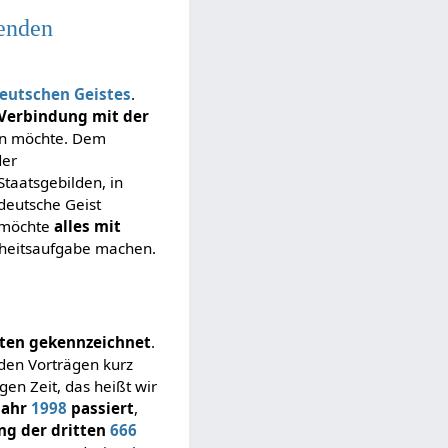
nenden
eutschen
Geistes
.
 Verbindung mit der
nen möchte. Dem
der
aatsgebilden, in
 deutsche Geist
 möchte
alles mit
hheitsaufgabe machen.
iten gekennzeichnet
.
 den Vorträgen kurz
en Zeit, das heißt wir
Jahr
1998
passiert
,
ng der dritten
666