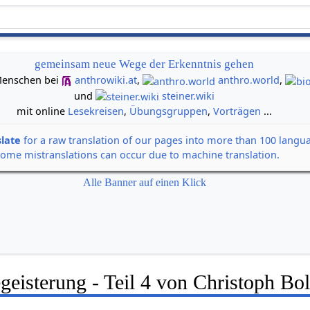
gemeinsam neue Wege der Erkenntnis gehen
n Menschen bei
anthrowiki.at
,
anthro.world
,
und
steiner.wiki
mit online
Lesekreisen
,
Übungsgruppen
,
Vorträgen
...
slate
for a raw translation of our pages into more than 100 langu
some mistranslations can occur due to machine translation.
Alle Banner auf einen Klick
eisterung - Teil 4 von Christoph Bo