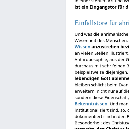
in einer sterilen Art und 
ist ein Eingangstor für 
Einfallstore für a
Und was die ahrimanischen W
Wesenheit des Menschen, u
Wissen
anzustreben bezi
an vielen Stellen illustrie
Anthroposophie, aus der Ge
durchaus mit sehr feinen 
beispielsweise diejenigen
lebendigen Gott ablehne
bleiben schlicht beim Eva
erweitern, nicht nur auf d
sondern diese Eigenschaft
Bekenntnissen
. Und man 
institutionalisiert sind, s
dokumentiert sind in den
Besonderheit des Christus