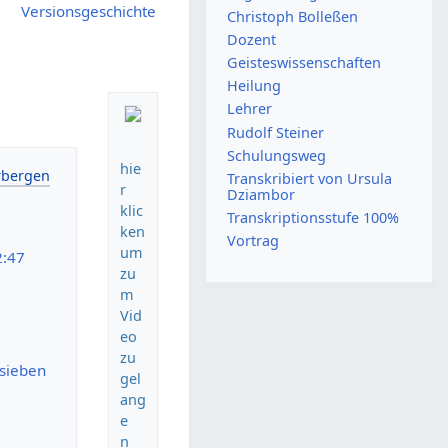
Versionsgeschichte
Christoph Bolleßen
Dozent
Geisteswissenschaften
Heilung
Lehrer
Rudolf Steiner
Schulungsweg
hie
Transkribiert von Ursula
r
Dziambor
klic
Transkriptionsstufe 100%
ken
Vortrag
um
2:47
zu
m
Vid
eo
zu
 sieben
gel
ang
e
n