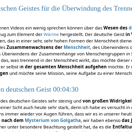
schen Geistes für die Überwindung des Tren
enen Videos ein wenig sprechen können über das
Wesen des
d
zug zum Element der
Wärme
hergestellt. Der deutsche Geist
in
en, das in einer sehr, sehr hohen Formen der Menschheit die
des
Zusammenwachsens der
Menschheit
, des Überwindens 
 Überwindens der Zusammenhänge von Menschengruppen in St
s das, was trennend in der Menschheit wirkt, das möchte dieser
r selbst i
n der gesamten Menschheit aufgehen
möchte. Er
ngen
und möchte seine Mission, seine Aufgabe zu einer Mensc
en deutschen Geist 00:04:30
g des deutschen Geistes sehr steinig und
von großen Widrigke
iner Sicht auch heute sehr stark, denn ich habe es versucht in
s immer wieder vor Augen führen, dass wir es in unserer heutig
e nach dem
Mysterium von Golgatha
, wir haben ebenso
das 
ner unter besondere Beachtung gestellt hat, da es die
Entfaltu