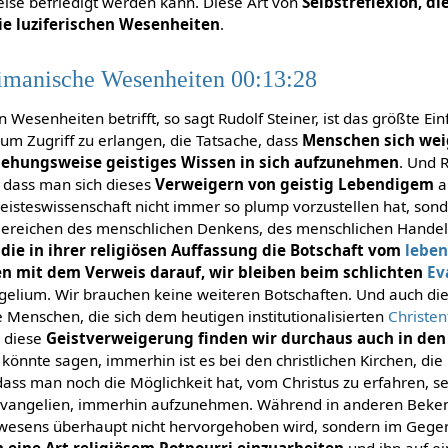
Weise befriedigt werden kann. Diese Art von
Selbstreflexion, di
die luziferischen Wesenheiten
.
hrimanische Wesenheiten 00:13:28
esenheiten betrifft, so sagt Rudolf Steiner, ist das größte Einfa
m Zugriff zu erlangen, die Tatsache, dass
Menschen sich wei
ehungsweise geistiges Wissen in sich aufzunehmen
. Und 
rt, dass man sich dieses
Verweigern von geistig Lebendigem
a
isteswissenschaft nicht immer so plump vorzustellen hat, sond
Bereichen des menschlichen Denkens, des menschlichen Handel
,
die in ihrer religiösen Auffassung die Botschaft vom
lebe
n mit dem Verweis darauf, wir bleiben beim schlichten
Ev
ngelium. Wir brauchen keine weiteren Botschaften. Und auch d
ie Menschen, die sich dem heutigen institutionalisierten
Christe
, diese
Geistverweigerung finden wir durchaus auch in de
könnte sagen, immerhin ist es bei den christlichen Kirchen, die
o, dass man noch die Möglichkeit hat, vom Christus zu erfahren, s
 Evangelien, immerhin aufzunehmen. Während in anderen Beken
wesens überhaupt nicht hervorgehoben wird, sondern im Gegen