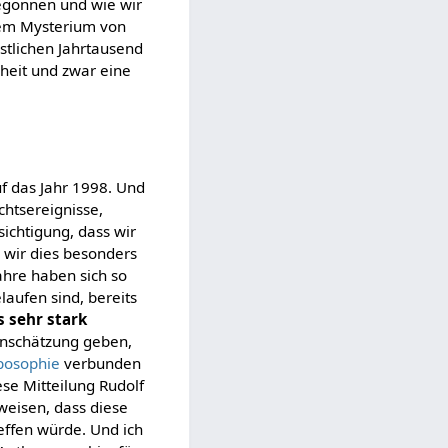
begonnen und wie wir
 dem Mysterium von
stlichen Jahrtausend
hheit und zwar eine
f das Jahr 1998. Und
chtsereignisse,
ichtigung, dass wir
 wir dies besonders
Jahre haben sich so
elaufen sind, bereits
s sehr stark
Einschätzung geben,
posophie
verbunden
ese Mitteilung Rudolf
weisen, dass diese
reffen würde. Und ich