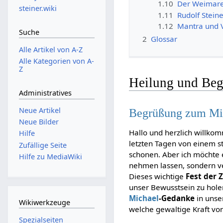
1.10
Der Weimare
steiner.wiki
1.11
Rudolf Stein
1.12
Mantra und 
Suche
2
Glossar
Alle Artikel von A-Z
Alle Kategorien von A-
Z
Heilung und Bege
Administratives
Neue Artikel
Begrüßung zum Mic
Neue Bilder
Hallo und herzlich willko
Hilfe
letzten Tagen von einem s
Zufällige Seite
schonen. Aber ich möchte 
Hilfe zu MediaWiki
nehmen lassen, sondern ve
Dieses wichtige
Fest der 
unser Bewusstsein zu hole
Michael
-Gedanke
in unse
Wikiwerkzeuge
welche gewaltige Kraft vo
Spezialseiten