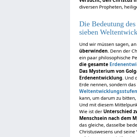
versucht, den Christus i
diversen Propheten, heilig
Die Bedeutung des 
sieben Weltentwick
Und wir müssen sagen, an d
überwinden
. Denn der Ch
ein paar philosophische P
die gesamte
Erdenentwi
Das Mysterium von Golg
Erdenentwicklung
. Und 
Erde nennen, sondern das
Weltentwicklungsstufe
kann, um darum zu bitten,
Und mit diesem Mittelpunk
Wie ist der
Unterschied 
Menschsein nach dem M
das gleiche, dasselbe bed
Christuswesens und seine 