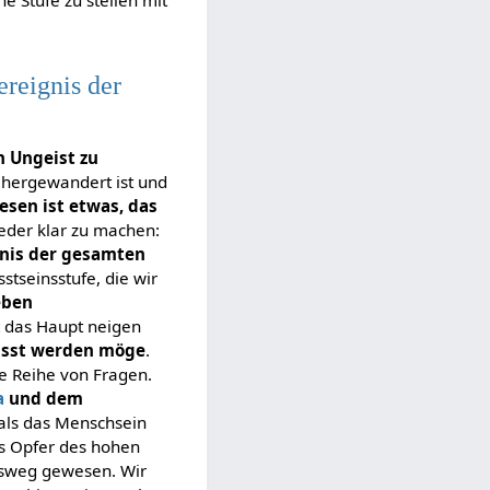
ne Stufe zu stellen mit
reignis der
n Ungeist zu
umhergewandert ist und
esen ist etwas, das
ieder klar zu machen:
gnis der gesamten
tseinsstufe, die wir
eben
t
das Haupt neigen
usst werden möge
.
ne Reihe von Fragen.
a
und dem
mals das Menschsein
es Opfer des hohen
ngsweg gewesen. Wir