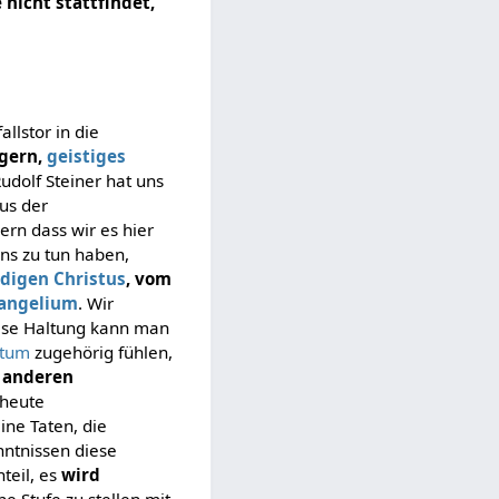
e nicht stattfindet,
llstor in die
gern,
geistiges
Rudolf Steiner hat uns
us der
ern dass wir es hier
ns zu tun haben,
ndigen
Christus
, vom
angelium
. Wir
iese Haltung kann man
ntum
zugehörig fühlen,
n anderen
 heute
eine Taten, die
ntnissen diese
teil, es
wird