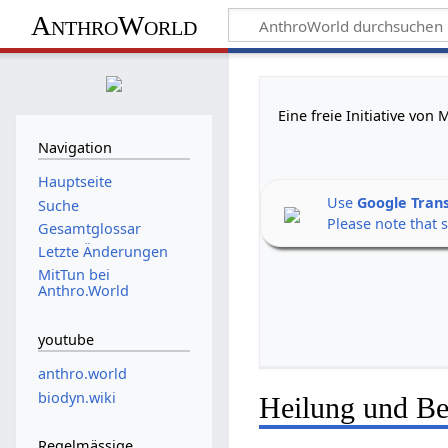
AnthroWorld
Eine freie Initiative vo
Navigation
Hauptseite
Use
Google Tran
Suche
Please note that 
Gesamtglossar
Letzte Änderungen
MitTun bei
Anthro.World
youtube
anthro.world
biodyn.wiki
Heilung und Beg
Regelmässige