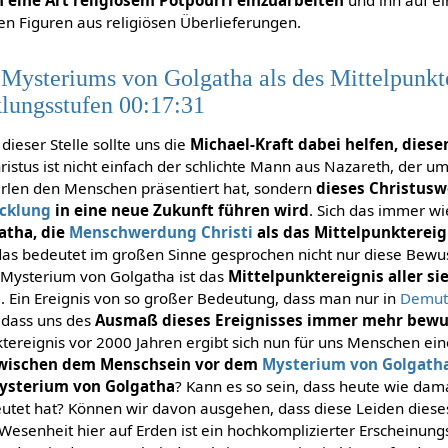
n eine Art religiösem Potpourri einzuarbeiten
und ihn auf ei
en Figuren aus religiösen Überlieferungen.
Mysteriums von Golgatha als des Mittelpunkte
lungsstufen 00:17:31
ieser Stelle sollte uns die
Michael-Kraft dabei helfen, diese
ristus ist nicht einfach der schlichte Mann aus Nazareth, der 
erlen den Menschen präsentiert hat, sondern
dieses Christusw
cklung
in eine neue Zukunft führen wird
. Sich das immer w
atha, die
Menschwerdung Christi
als das Mittelpunkterei
das bedeutet im großen Sinne gesprochen nicht nur diese Bewuss
 Mysterium von Golgatha ist das
Mittelpunktereignis aller si
n
. Ein Ereignis von so großer Bedeutung, dass man nur in
Demu
 dass uns des
Ausmaß dieses Ereignisses immer mehr bew
tereignis vor 2000 Jahren ergibt sich nun für uns Menschen ei
zwischen dem Menschsein vor dem
Mysterium von Golgath
ysterium von Golgatha
? Kann es so sein, dass heute wie da
eutet hat? Können wir davon ausgehen, dass diese Leiden dies
Wesenheit hier auf Erden ist ein hochkomplizierter Erscheinu