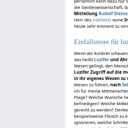
persönlich kann dazu nur 
die Geisteswissenschaft, 
Mitteilung
Rudolf Steine
Herr des
Intellekts
seine
I
heute sehr eminent zu ve
Einfallsstore für l
Wenn wir konkret schauen 
das heißt
Luzifer
und Ahr
Wesen gelingt, den Mensch
Luzifer Zugriff auf die
in ihr eigenes Wesen zu
Wesen zu führen,
nach
Se
ich für meine Mitmenschen
Plage? Welche Wünsche heg
befriedigen? Welche Mitte
gerecht zu werden? Denken
beispielsweise Fleisch zu 
ignorieren, welche Schritt