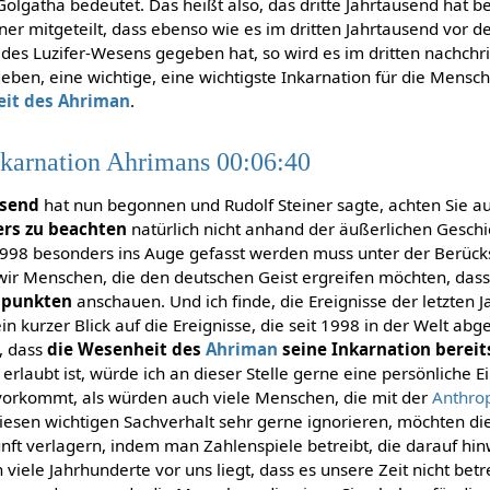
lgatha bedeutet. Das heißt also, das dritte Jahrtausend hat 
iner mitgeteilt, dass ebenso wie es im dritten Jahrtausend vor
des Luzifer-Wesens gegeben hat, so wird es im dritten nachchri
eben, eine wichtige, eine wichtigste Inkarnation für die Mensc
eit des Ahriman
.
nkarnation Ahrimans 00:06:40
usend
hat nun begonnen und Rudolf Steiner sagte, achten Sie au
ers zu beachten
natürlich nicht anhand der äußerlichen Geschi
1998 besonders ins Auge gefasst werden muss unter der Berücks
ir Menschen, die den deutschen Geist ergreifen möchten, dass
tspunkten
anschauen. Und ich finde, die Ereignisse der letzten 
ein kurzer Blick auf die Ereignisse, die seit 1998 in der Welt abg
, dass
die Wesenheit des
Ahriman
seine Inkarnation bereit
erlaubt ist, würde ich an dieser Stelle gerne eine persönliche 
vorkommt, als würden auch viele Menschen, die mit der
Anthro
diesen wichtigen Sachverhalt sehr gerne ignorieren, möchten di
unft verlagern, indem man Zahlenspiele betreibt, die darauf hin
viele Jahrhunderte vor uns liegt, dass es unsere Zeit nicht bet