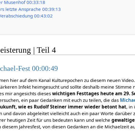
r Musenhof 00:33:18
ers letzte Ansprache 00:39:13
Verabschiedung 00:43:02
isterung | Teil 4
hael-Fest 00:00:49
mmen hier auf dem Kanal Kulturepochen zu diesem neuen Video.
tärkeren Infekt heimgesucht und sollte deshalb meine Stimme 
es mir angesichts dieses
wichtigen Festtages heute am 29. 
rsuchen, ein paar Gedanken mit euch zu teilen, die das
Michae
Zukunft, wie es Rudolf Steiner immer wieder betont hat
, in
n und davon abgeleitet vielleicht auch ein paar Worte darüber 
rer heutigen Zeit für uns bedeuten kann und welche
gewaltige
n diesem Jahresfest, von diesen Gedanken an die Michaelzeit 