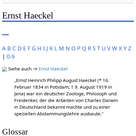
Ernst Haeckel
A
B
C
D
E
F
G
H
I
J
K
L
M
N
O
P
Q
R
S
T
U
V
W
X
Y
Z
|
0-9
Siehe auch →
Ernst Haeckel
„Ernst Heinrich Philipp August Haeckel (* 16.
Februar 1834 in Potsdam; † 9. August 1919 in
Jena) war ein deutscher Zoologe, Philosoph und
Freidenker, der die Arbeiten von Charles Darwin
in Deutschland bekannt machte und zu einer
speziellen Abstammungslehre ausbaute."
Glossar