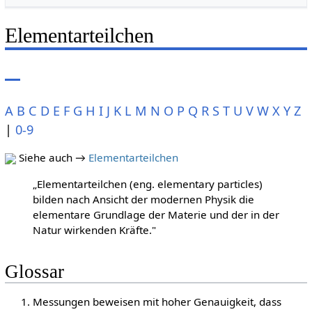
Elementarteilchen
A
B
C
D
E
F
G
H
I
J
K
L
M
N
O
P
Q
R
S
T
U
V
W
X
Y
Z
|
0-9
Siehe auch →
Elementarteilchen
„Elementarteilchen (eng. elementary particles)
bilden nach Ansicht der modernen Physik die
elementare Grundlage der Materie und der in der
Natur wirkenden Kräfte."
Glossar
Messungen beweisen mit hoher Genauigkeit, dass