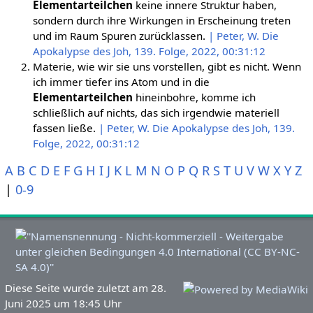
Elementarteilchen
keine innere Struktur haben,
sondern durch ihre Wirkungen in Erscheinung treten
und im Raum Spuren zurücklassen.
| Peter, W. Die
Apokalypse des Joh, 139. Folge, 2022, 00:31:12
Materie, wie wir sie uns vorstellen, gibt es nicht. Wenn
ich immer tiefer ins Atom und in die
Elementarteilchen
hineinbohre, komme ich
schließlich auf nichts, das sich irgendwie materiell
fassen ließe.
| Peter, W. Die Apokalypse des Joh, 139.
Folge, 2022, 00:31:12
A
B
C
D
E
F
G
H
I
J
K
L
M
N
O
P
Q
R
S
T
U
V
W
X
Y
Z
|
0-9
Diese Seite wurde zuletzt am 28.
Juni 2025 um 18:45 Uhr