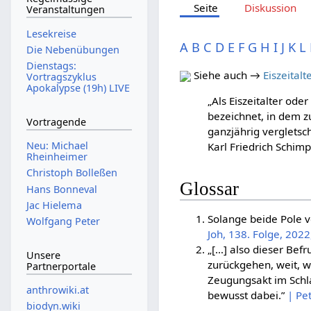
Seite
Diskussion
Veranstaltungen
Lesekreise
A
B
C
D
E
F
G
H
I
J
K
L
Die Nebenübungen
Dienstags:
Siehe auch →
Eiszeitalt
Vortragszyklus
Apokalypse (19h) LIVE
„Als Eiszeitalter ode
bezeichnet, in dem z
Vortragende
ganzjährig verglets
Neu: Michael
Karl Friedrich Schim
Rheinheimer
Christoph Bolleßen
Glossar
Hans Bonneval
Jac Hielema
Solange beide Pole v
Wolfgang Peter
Joh, 138. Folge, 2022
„[…] also dieser Befr
Unsere
zurückgehen, weit, w
Partnerportale
Zeugungsakt im Schla
anthrowiki.at
bewusst dabei.”
| Pe
biodyn.wiki