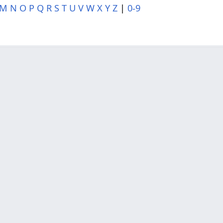
M
N
O
P
Q
R
S
T
U
V
W
X
Y
Z
|
0-9