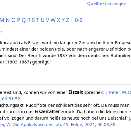
Quelltext anzeigen
M
N
O
P
Q
R
S
T
U
V
W
X
Y
Z
|
0-9
er
r kurz auch als Eiszeit wird ein längerer Zeitabschnitt der Erdges
umindest einer der beiden Pole, oder nach engerer Definition b
chert sind. Der Begriff wurde 1837 von dem deutschen Botanike
per (1803-1867) geprägt."
ereist sind, können wir von einer
Eiszeit
sprechen.
| Peter, W. 
, 00:51:52
uchtungsakt. Rudolf Steiner schildert das sehr oft. Da muss man 
eit zurück in das
Eiszeitalter
zurück. Da haben die Menschen ei
f vollzogen und darum heißt es heute noch bei uns Beischlaf. 
ter, W. Die Apokalypse des Joh, 45. Folge, 2021, 00:08:39