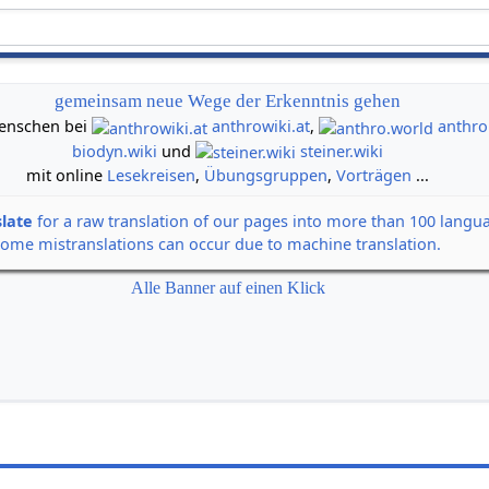
gemeinsam neue Wege der Erkenntnis gehen
 Menschen bei
anthrowiki.at
,
anthro
biodyn.wiki
und
steiner.wiki
mit online
Lesekreisen
,
Übungsgruppen
,
Vorträgen
...
slate
for a raw translation of our pages into more than 100 langu
some mistranslations can occur due to machine translation.
Alle Banner auf einen Klick