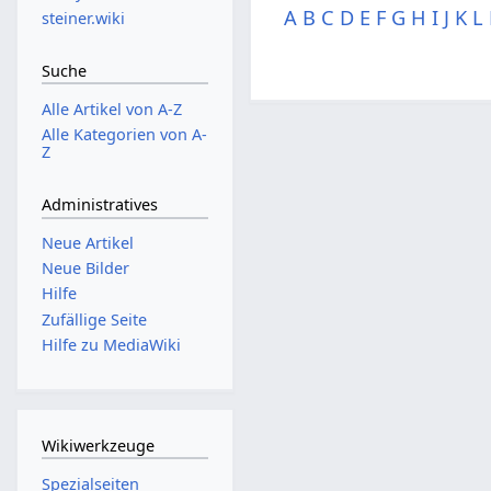
A
B
C
D
E
F
G
H
I
J
K
L
steiner.wiki
Suche
Alle Artikel von A-Z
Alle Kategorien von A-
Z
Administratives
Neue Artikel
Neue Bilder
Hilfe
Zufällige Seite
Hilfe zu MediaWiki
Wikiwerkzeuge
Spezialseiten