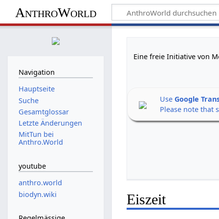
AnthroWorld
Eine freie Initiative von
Navigation
Hauptseite
Use
Google Tran
Suche
Please note that 
Gesamtglossar
Letzte Änderungen
MitTun bei
Anthro.World
youtube
anthro.world
biodyn.wiki
Eiszeit
Regelmässige