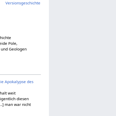
Versionsgeschichte
chichte
eide Pole,
r und Geologen
Die Apokalypse des
halt weit
gentlich diesen
[…] man war nicht