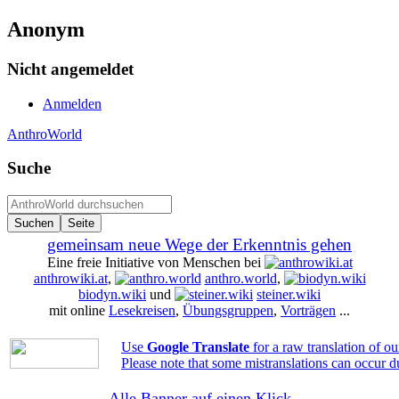
Anonym
Nicht angemeldet
Anmelden
AnthroWorld
Suche
gemeinsam neue Wege der Erkenntnis gehen
Eine freie Initiative von Menschen bei
anthrowiki.at
,
anthro.world
,
biodyn.wiki
und
steiner.wiki
mit online
Lesekreisen
,
Übungsgruppen
,
Vorträgen
...
Use
Google Translate
for a raw translation of o
Please note that some mistranslations can occur d
Alle Banner auf einen Klick