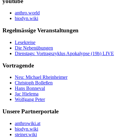
youtube
anthro.world
biodyn.wiki
Regelmässige Veranstaltungen
Lesekreise
Die Nebenübungen
Dienstags: Vortragszyklus Apokalypse (19h) LIVE
Vortragende
Neu: Michael Rheinheimer
Christoph Bolleßen
Hans Bonneval
Jac Hielema
Wolfgang Peter
Unsere Partnerportale
anthrowiki.at
biodyn.wiki
steiner.wiki