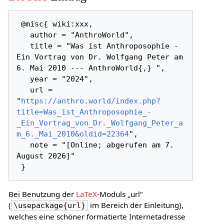
 @misc{ wiki:xxx,

   author = "AnthroWorld",

   title = "Was ist Anthroposophie - 
Ein Vortrag von Dr. Wolfgang Peter am 
6. Mai 2010 --- AnthroWorld{,} ",

   year = "2024",

   url = 
"
https://anthro.world/index.php?
title=Was_ist_Anthroposophie_-
_Ein_Vortrag_von_Dr._Wolfgang_Peter_a
m_6._Mai_2010&oldid=22364
",

   note = "[Online; abgerufen am 7. 
August 2026]"

Bei Benutzung der
LaTeX
-Moduls „url“
(
im Bereich der Einleitung),
\usepackage{url}
welches eine schöner formatierte Internetadresse