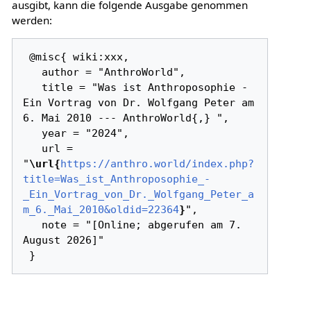
ausgibt, kann die folgende Ausgabe genommen
werden:
 @misc{ wiki:xxx,

   author = "AnthroWorld",

   title = "Was ist Anthroposophie - 
Ein Vortrag von Dr. Wolfgang Peter am 
6. Mai 2010 --- AnthroWorld{,} ",

   year = "2024",

   url = 
"
\url{
https://anthro.world/index.php?
title=Was_ist_Anthroposophie_-
_Ein_Vortrag_von_Dr._Wolfgang_Peter_a
m_6._Mai_2010&oldid=22364
}
",

   note = "[Online; abgerufen am 7. 
August 2026]"
