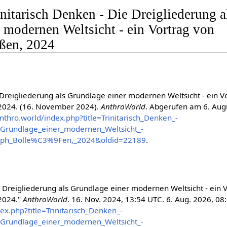
rinitarisch Denken - Die Dreigliederung a
 modernen Weltsicht - ein Vortrag von
eßen, 2024
e Dreigliederung als Grundlage einer modernen Weltsicht - ein V
 2024. (16. November 2024).
AnthroWorld
. Abgerufen am 6. Aug
anthro.world/index.php?title=Trinitarisch_Denken_-
_Grundlage_einer_modernen_Weltsicht_-
toph_Bolle%C3%9Fen,_2024&oldid=22189
.
ie Dreigliederung als Grundlage einer modernen Weltsicht - ein 
 2024."
AnthroWorld
. 16. Nov. 2024, 13:54 UTC. 6. Aug. 2026, 08
dex.php?title=Trinitarisch_Denken_-
_Grundlage_einer_modernen_Weltsicht_-