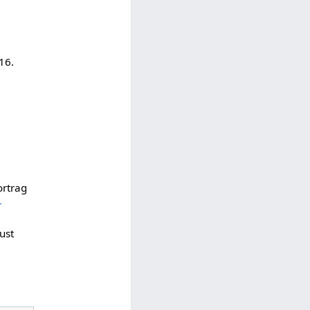
16.
ortrag
-
ust