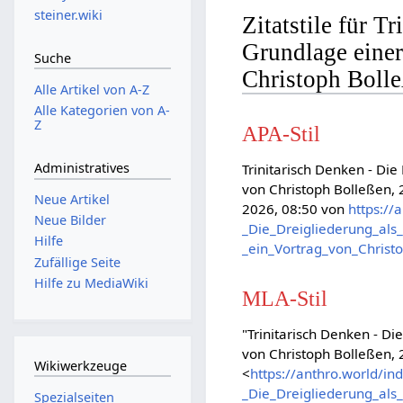
steiner.wiki
Zitatstile für T
Grundlage einer
Suche
Christoph Boll
Alle Artikel von A-Z
Alle Kategorien von A-
Z
APA-Stil
Administratives
Trinitarisch Denken - Di
von Christoph Bolleßen,
Neue Artikel
2026, 08:50 von
https://
Neue Bilder
_Die_Dreigliederung_als
Hilfe
_ein_Vortrag_von_Chris
Zufällige Seite
Hilfe zu MediaWiki
MLA-Stil
"Trinitarisch Denken - D
von Christoph Bolleßen,
Wikiwerkzeuge
<
https://anthro.world/in
_Die_Dreigliederung_als
Spezialseiten