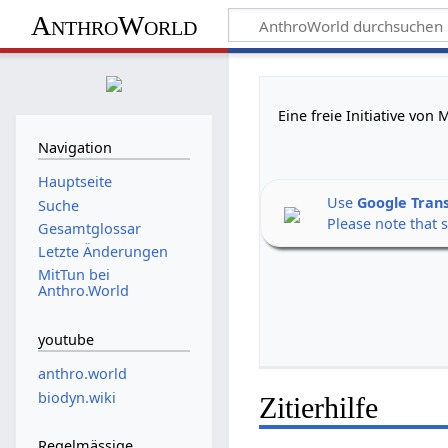
AnthroWorld
Eine freie Initiative vo
Navigation
Hauptseite
Use
Google Tran
Suche
Please note that 
Gesamtglossar
Letzte Änderungen
MitTun bei
Anthro.World
youtube
anthro.world
biodyn.wiki
Zitierhilfe
Regelmässige