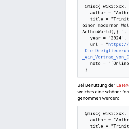
 @misc{ wiki:xxx,

   author = "AnthroWorld",

   title = "Trinitarisch Denken - Die Dreigliederung als Grundlage 
einer modernen Wel
AnthroWorld{,} ",

   year = "2024",

   url = "
https://
_Die_Dreigliederun
_ein_Vortrag_von_C
   note = "[Online; abgerufen am 6. August 2026]"

Bei Benutzung der
LaTeX
welches eine schöner for
genommen werden:
 @misc{ wiki:xxx,

   author = "AnthroWorld",

   title = "Trinitarisch Denken - Die Dreigliederung als Grundlage 