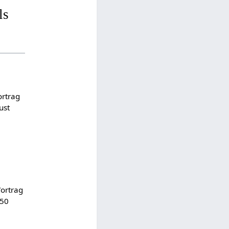
ls
ortrag
ust
Vortrag
:50