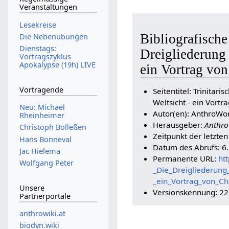
Veranstaltungen
Lesekreise
Bibliografische
Die Nebenübungen
Dienstags:
Dreigliederung 
Vortragszyklus
Apokalypse (19h) LIVE
ein Vortrag vo
Vortragende
Seitentitel: Trinita
Weltsicht - ein Vort
Neu: Michael
Autor(en): AnthroWor
Rheinheimer
Herausgeber:
Anthro
Christoph Bolleßen
Zeitpunkt der letzte
Hans Bonneval
Datum des Abrufs: 6
Jac Hielema
Permanente URL:
htt
Wolfgang Peter
_Die_Dreigliederung
_ein_Vortrag_von_C
Unsere
Versionskennung: 2
Partnerportale
anthrowiki.at
biodyn.wiki