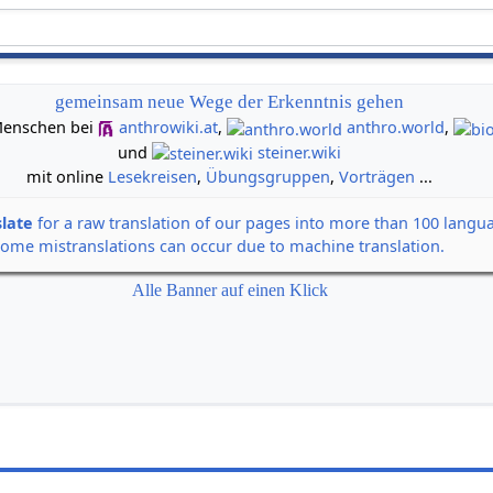
gemeinsam neue Wege der Erkenntnis gehen
n Menschen bei
anthrowiki.at
,
anthro.world
,
und
steiner.wiki
mit online
Lesekreisen
,
Übungsgruppen
,
Vorträgen
...
slate
for a raw translation of our pages into more than 100 langu
some mistranslations can occur due to machine translation.
Alle Banner auf einen Klick