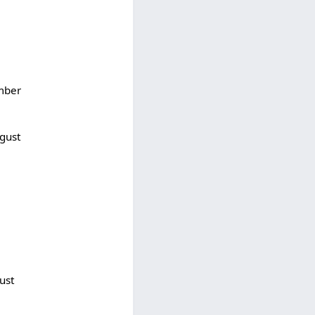
mber
gust
ust