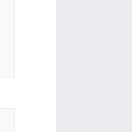
--- 
-