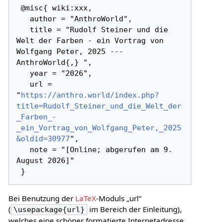
 @misc{ wiki:xxx,

   author = "AnthroWorld",

   title = "Rudolf Steiner und die 
Welt der Farben - ein Vortrag von 
Wolfgang Peter, 2025 --- 
AnthroWorld{,} ",

   year = "2026",

   url = 
"
https://anthro.world/index.php?
title=Rudolf_Steiner_und_die_Welt_der
_Farben_-
_ein_Vortrag_von_Wolfgang_Peter,_2025
&oldid=30977
",

   note = "[Online; abgerufen am 9. 
August 2026]"

Bei Benutzung der
LaTeX
-Moduls „url“
(
im Bereich der Einleitung),
\usepackage{url}
welches eine schöner formatierte Internetadresse