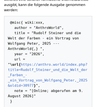
ausgibt, kann die folgende Ausgabe genommen
werden:
 @misc{ wiki:xxx,

   author = "AnthroWorld",

   title = "Rudolf Steiner und die 
Welt der Farben - ein Vortrag von 
Wolfgang Peter, 2025 --- 
AnthroWorld{,} ",

   year = "2026",

   url = 
"
\url{
https://anthro.world/index.php?
title=Rudolf_Steiner_und_die_Welt_der
_Farben_-
_ein_Vortrag_von_Wolfgang_Peter,_2025
&oldid=30977
}
",

   note = "[Online; abgerufen am 9. 
August 2026]"
