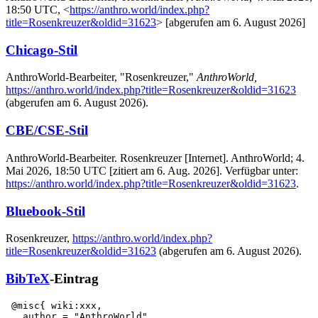
18:50 UTC, <
https://anthro.world/index.php?
title=Rosenkreuzer&oldid=31623
> [abgerufen am 6. August 2026]
Chicago-Stil
AnthroWorld-Bearbeiter, "Rosenkreuzer,"
AnthroWorld,
https://anthro.world/index.php?title=Rosenkreuzer&oldid=31623
(abgerufen am 6. August 2026).
CBE/CSE-Stil
AnthroWorld-Bearbeiter. Rosenkreuzer [Internet]. AnthroWorld; 4.
Mai 2026, 18:50 UTC [zitiert am 6. Aug. 2026]. Verfügbar unter:
https://anthro.world/index.php?title=Rosenkreuzer&oldid=31623
.
Bluebook-Stil
Rosenkreuzer,
https://anthro.world/index.php?
title=Rosenkreuzer&oldid=31623
(abgerufen am 6. August 2026).
BibTeX
-Eintrag
 @misc{ wiki:xxx,

   author = "AnthroWorld",
