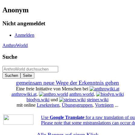
Anonym
Nicht angemeldet
Anmelden
AnthroWorld
Suche
gemeinsam neue Wege der Erkenntnis gehen
Eine freie Initiative von Menschen bei
anthrowiki.at
,
anthro.world
,
biodyn.wiki
und
steiner.wiki
mit online
Lesekreisen
,
Übungsgruppen
,
Vorträgen
...
Use
Google Translate
for a raw translation of o
Please note that some mistranslations can occur d
Alle Banner auf einen Klick