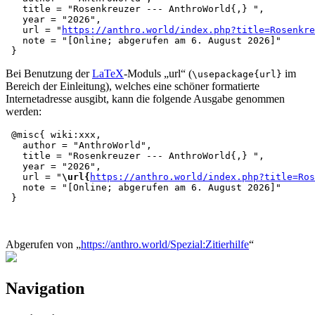
   title = "Rosenkreuzer --- AnthroWorld{,} ",

   year = "2026",

   url = "
https://anthro.world/index.php?title=Rosenkre
   note = "[Online; abgerufen am 6. August 2026]"

Bei Benutzung der
LaTeX
-Moduls „url“ (
im
\usepackage{url}
Bereich der Einleitung), welches eine schöner formatierte
Internetadresse ausgibt, kann die folgende Ausgabe genommen
werden:
 @misc{ wiki:xxx,

   author = "AnthroWorld",

   title = "Rosenkreuzer --- AnthroWorld{,} ",

   year = "2026",

   url = "
\url{
https://anthro.world/index.php?title=Ros
   note = "[Online; abgerufen am 6. August 2026]"

Abgerufen von „
https://anthro.world/Spezial:Zitierhilfe
“
Navigation