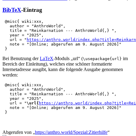
BibTeX
-Eintrag
 @misc{ wiki:xxx,

   author = "AnthroWorld",

   title = "Reinkarnation --- AnthroWorld{,} ",

   year = "2025",

   url = "
https://anthro.world/index.php?title=Reinkarn
   note = "[Online; abgerufen am 9. August 2026]"

Bei Benutzung der
LaTeX
-Moduls „url“ (
im
\usepackage{url}
Bereich der Einleitung), welches eine schöner formatierte
Internetadresse ausgibt, kann die folgende Ausgabe genommen
werden:
 @misc{ wiki:xxx,

   author = "AnthroWorld",

   title = "Reinkarnation --- AnthroWorld{,} ",

   year = "2025",

   url = "
\url{
https://anthro.world/index.php?title=Rei
   note = "[Online; abgerufen am 9. August 2026]"

Abgerufen von „
https://anthro.world/Spezial:Zitierhilfe
“