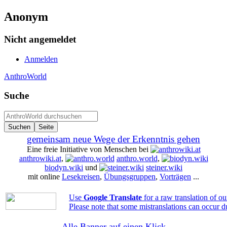
Anonym
Nicht angemeldet
Anmelden
AnthroWorld
Suche
gemeinsam neue Wege der Erkenntnis gehen
Eine freie Initiative von Menschen bei
anthrowiki.at
,
anthro.world
,
biodyn.wiki
und
steiner.wiki
mit online
Lesekreisen
,
Übungsgruppen
,
Vorträgen
...
Use
Google Translate
for a raw translation of o
Please note that some mistranslations can occur d
Alle Banner auf einen Klick