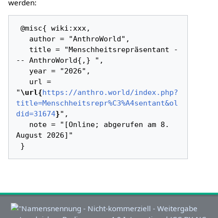
werden:
 @misc{ wiki:xxx,

   author = "AnthroWorld",

   title = "Menschheitsrepräsentant -
-- AnthroWorld{,} ",

   year = "2026",

   url = 
"
\url{
https://anthro.world/index.php?
title=Menschheitsrepr%C3%A4sentant&ol
did=31674
}
",

   note = "[Online; abgerufen am 8. 
August 2026]"
