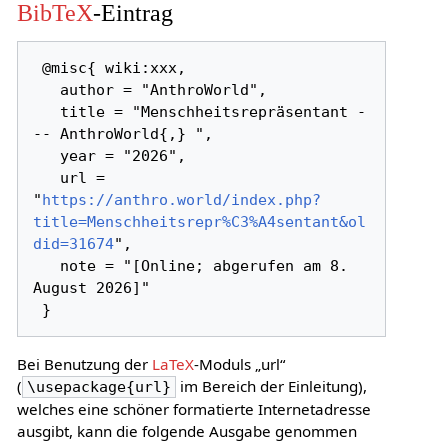
BibTeX
-Eintrag
 @misc{ wiki:xxx,

   author = "AnthroWorld",

   title = "Menschheitsrepräsentant -
-- AnthroWorld{,} ",

   year = "2026",

   url = 
"
https://anthro.world/index.php?
title=Menschheitsrepr%C3%A4sentant&ol
did=31674
",

   note = "[Online; abgerufen am 8. 
August 2026]"

Bei Benutzung der
LaTeX
-Moduls „url“
(
im Bereich der Einleitung),
\usepackage{url}
welches eine schöner formatierte Internetadresse
ausgibt, kann die folgende Ausgabe genommen