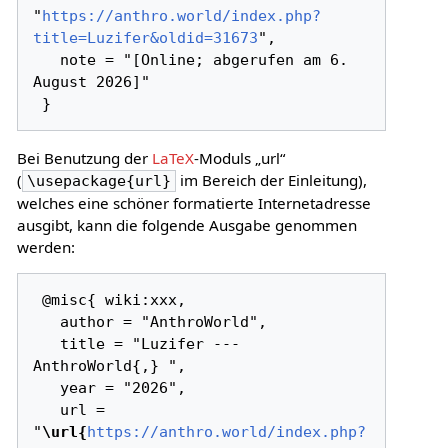
"
https://anthro.world/index.php?
title=Luzifer&oldid=31673
",

   note = "[Online; abgerufen am 6. 
August 2026]"

Bei Benutzung der
LaTeX
-Moduls „url“
(
im Bereich der Einleitung),
\usepackage{url}
welches eine schöner formatierte Internetadresse
ausgibt, kann die folgende Ausgabe genommen
werden:
 @misc{ wiki:xxx,

   author = "AnthroWorld",

   title = "Luzifer --- 
AnthroWorld{,} ",

   year = "2026",

   url = 
"
\url{
https://anthro.world/index.php?