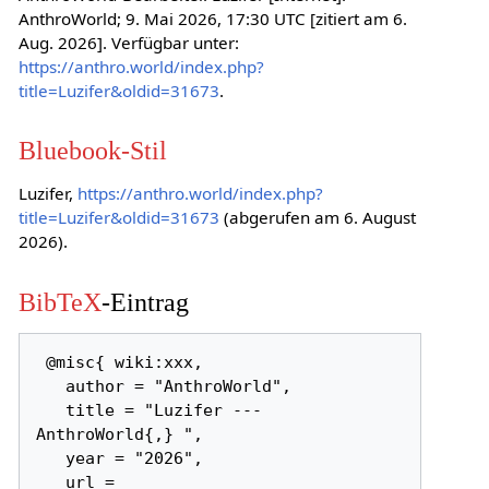
AnthroWorld; 9. Mai 2026, 17:30 UTC [zitiert am 6.
Aug. 2026]. Verfügbar unter:
https://anthro.world/index.php?
title=Luzifer&oldid=31673
.
Bluebook-Stil
Luzifer,
https://anthro.world/index.php?
title=Luzifer&oldid=31673
(abgerufen am 6. August
2026).
BibTeX
-Eintrag
 @misc{ wiki:xxx,

   author = "AnthroWorld",

   title = "Luzifer --- 
AnthroWorld{,} ",

   year = "2026",

   url = 