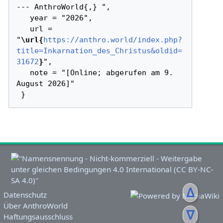
--- AnthroWorld{,} ",

   year = "2026",

   url = 
"
\url{
https://anthro.world/index.php?
title=Inkarnation_des_Christus&oldid=
31672
}
",

   note = "[Online; abgerufen am 9. 
August 2026]"

ᐃ
Datenschutz
Über AnthroWorld
ᐁ
Haftungsausschluss