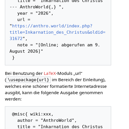
   title = "Inkarnation des Christus 
--- AnthroWorld{,} ",

   year = "2026",

   url = 
"
https://anthro.world/index.php?
title=Inkarnation_des_Christus&oldid=
31672
",

   note = "[Online; abgerufen am 9. 
August 2026]"

Bei Benutzung der
LaTeX
-Moduls „url“
(
im Bereich der Einleitung),
\usepackage{url}
welches eine schöner formatierte Internetadresse
ausgibt, kann die folgende Ausgabe genommen
werden:
 @misc{ wiki:xxx,

   author = "AnthroWorld",

   title = "Inkarnation des Christus 