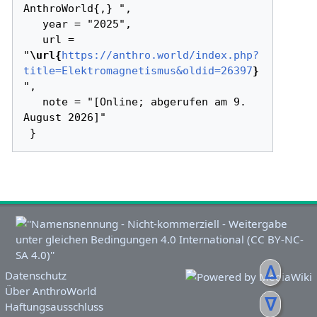
AnthroWorld{,} ",

   year = "2025",

   url = 
"
\url{
https://anthro.world/index.php?
title=Elektromagnetismus&oldid=26397
}
",

   note = "[Online; abgerufen am 9. 
August 2026]"

ᐃ
Datenschutz
Über AnthroWorld
ᐁ
Haftungsausschluss