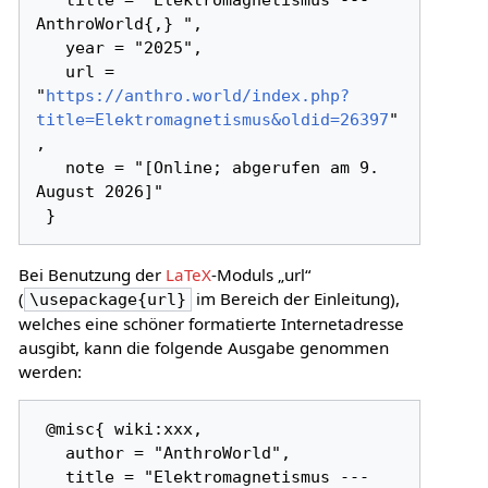
   title = "Elektromagnetismus --- 
AnthroWorld{,} ",

   year = "2025",

   url = 
"
https://anthro.world/index.php?
title=Elektromagnetismus&oldid=26397
"
,

   note = "[Online; abgerufen am 9. 
August 2026]"

Bei Benutzung der
LaTeX
-Moduls „url“
(
im Bereich der Einleitung),
\usepackage{url}
welches eine schöner formatierte Internetadresse
ausgibt, kann die folgende Ausgabe genommen
werden:
 @misc{ wiki:xxx,

   author = "AnthroWorld",

   title = "Elektromagnetismus --- 