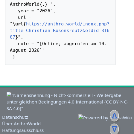
AnthroWorld{,} ",

   year = "2026",

   url = 
"
\url{
https://anthro.world/index.php?
title=Christian_Rosenkreutz&oldid=316
07
}
",

   note = "[Online; abgerufen am 10. 
August 2026]"

ᐃ
Datenschutz
Über AnthroWorld
ᐁ
Haftungsausschluss