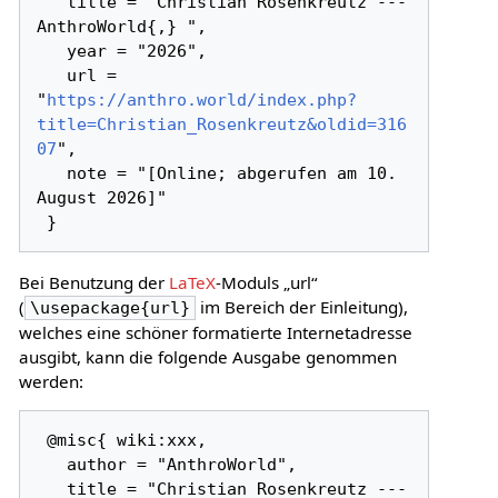
   title = "Christian Rosenkreutz --- 
AnthroWorld{,} ",

   year = "2026",

   url = 
"
https://anthro.world/index.php?
title=Christian_Rosenkreutz&oldid=316
07
",

   note = "[Online; abgerufen am 10. 
August 2026]"

Bei Benutzung der
LaTeX
-Moduls „url“
(
im Bereich der Einleitung),
\usepackage{url}
welches eine schöner formatierte Internetadresse
ausgibt, kann die folgende Ausgabe genommen
werden:
 @misc{ wiki:xxx,

   author = "AnthroWorld",

   title = "Christian Rosenkreutz --- 