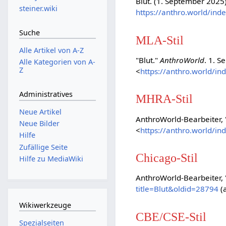
Blut. (1. September 2025
steiner.wiki
https://anthro.world/ind
Suche
MLA-Stil
Alle Artikel von A-Z
"Blut."
AnthroWorld
. 1. S
Alle Kategorien von A-
Z
<
https://anthro.world/in
Administratives
MHRA-Stil
Neue Artikel
AnthroWorld-Bearbeiter, '
Neue Bilder
<
https://anthro.world/in
Hilfe
Zufällige Seite
Chicago-Stil
Hilfe zu MediaWiki
AnthroWorld-Bearbeiter, 
title=Blut&oldid=28794
(
Wikiwerkzeuge
CBE/CSE-Stil
Spezialseiten