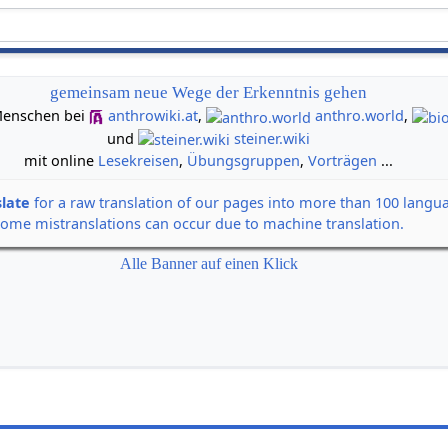
gemeinsam neue Wege der Erkenntnis gehen
n Menschen bei
anthrowiki.at
,
anthro.world
,
und
steiner.wiki
mit online
Lesekreisen
,
Übungsgruppen
,
Vorträgen
...
slate
for a raw translation of our pages into more than 100 langu
some mistranslations can occur due to machine translation.
Alle Banner auf einen Klick