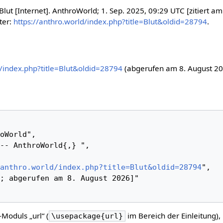
lut [Internet]. AnthroWorld; 1. Sep. 2025, 09:29 UTC [zitiert am
ter:
https://anthro.world/index.php?title=Blut&oldid=28794
.
d/index.php?title=Blut&oldid=28794
(abgerufen am 8. August 20
anthro.world/index.php?title=Blut&oldid=28794
",

-Moduls „url“ (
im Bereich der Einleitung),
\usepackage{url}