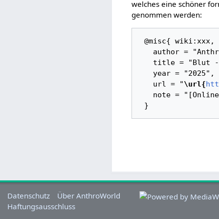
welches eine schöner for
genommen werden:
 @misc{ wiki:xxx,

   author = "AnthroWorld",

   title = "Blut --- AnthroWorld{,} ",

   year = "2025",

   url = "
\url{
htt
   note = "[Online; abgerufen am 8. August 2026]"

Datenschutz
Über AnthroWorld
Haftungsausschluss