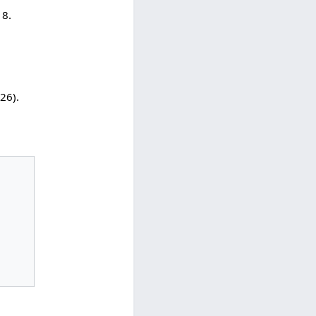
 8.
26).