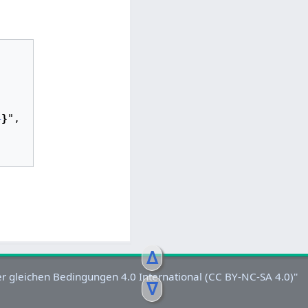
4
}
",

ᐃ
ᐁ