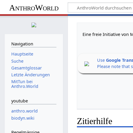
AnthroWorld
Eine freie Initiative vo
Navigation
Hauptseite
Use
Google Tran
Suche
Please note that 
Gesamtglossar
Letzte Änderungen
MitTun bei
Anthro.World
youtube
anthro.world
biodyn.wiki
Zitierhilfe
Regelmässige