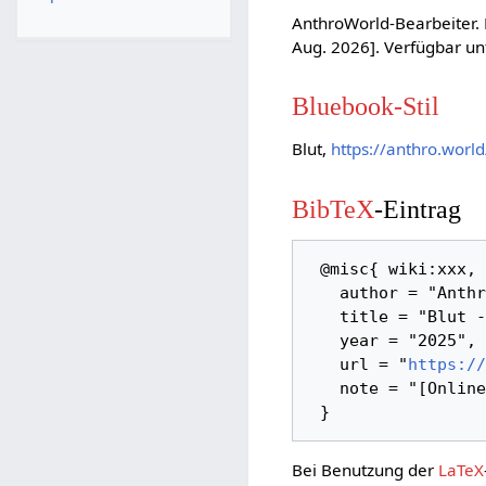
AnthroWorld-Bearbeiter. B
Aug. 2026]. Verfügbar un
Bluebook-Stil
Blut,
https://anthro.worl
BibTeX
-Eintrag
 @misc{ wiki:xxx,

   author = "AnthroWorld",

   title = "Blut --- AnthroWorld{,} ",

   year = "2025",

   url = "
https://
   note = "[Online; abgerufen am 8. August 2026]"

Bei Benutzung der
LaTeX