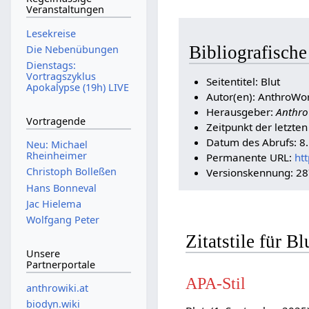
Veranstaltungen
Lesekreise
Bibliografische
Die Nebenübungen
Dienstags:
Vortragszyklus
Seitentitel: Blut
Apokalypse (19h) LIVE
Autor(en): AnthroWor
Herausgeber:
Anthro
Vortragende
Zeitpunkt der letzte
Datum des Abrufs: 8
Neu: Michael
Rheinheimer
Permanente URL:
ht
Christoph Bolleßen
Versionskennung: 2
Hans Bonneval
Jac Hielema
Wolfgang Peter
Zitatstile für Bl
Unsere
Partnerportale
APA-Stil
anthrowiki.at
biodyn.wiki