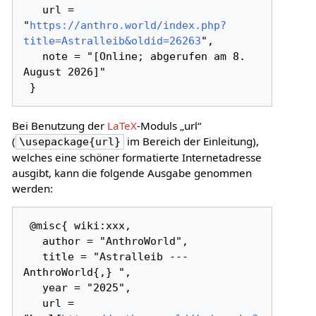
   url = 
"
https://anthro.world/index.php?
title=Astralleib&oldid=26263
",

   note = "[Online; abgerufen am 8. 
August 2026]"

Bei Benutzung der
LaTeX
-Moduls „url“
(
im Bereich der Einleitung),
\usepackage{url}
welches eine schöner formatierte Internetadresse
ausgibt, kann die folgende Ausgabe genommen
werden:
 @misc{ wiki:xxx,

   author = "AnthroWorld",

   title = "Astralleib --- 
AnthroWorld{,} ",

   year = "2025",

   url = 