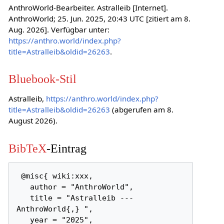
AnthroWorld-Bearbeiter. Astralleib [Internet].
AnthroWorld; 25. Jun. 2025, 20:43 UTC [zitiert am 8.
Aug. 2026]. Verfügbar unter:
https://anthro.world/index.php?
title=Astralleib&oldid=26263
.
Bluebook-Stil
Astralleib,
https://anthro.world/index.php?
title=Astralleib&oldid=26263
(abgerufen am 8.
August 2026).
BibTeX
-Eintrag
 @misc{ wiki:xxx,

   author = "AnthroWorld",

   title = "Astralleib --- 
AnthroWorld{,} ",

   year = "2025",
