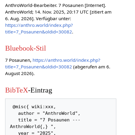
AnthroWorld-Bearbeiter. 7 Posaunen [Internet].
AnthroWorld; 14. Nov. 2025, 20:17 UTC [zitiert am
6. Aug. 2026]. Verfügbar unter:
https://anthro.world/index.php?
title=7_Posaunen&oldid=30082
.
Bluebook-Stil
7 Posaunen,
https://anthro.world/index.php?
title=7_Posaunen&oldid=30082
(abgerufen am 6.
August 2026).
BibTeX
-Eintrag
 @misc{ wiki:xxx,

   author = "AnthroWorld",

   title = "7 Posaunen --- 
AnthroWorld{,} ",

   year = "2025",
