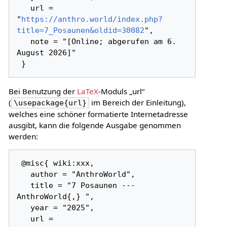
   url = 
"
https://anthro.world/index.php?
title=7_Posaunen&oldid=30082
",

   note = "[Online; abgerufen am 6. 
August 2026]"

Bei Benutzung der
LaTeX
-Moduls „url“
(
im Bereich der Einleitung),
\usepackage{url}
welches eine schöner formatierte Internetadresse
ausgibt, kann die folgende Ausgabe genommen
werden:
 @misc{ wiki:xxx,

   author = "AnthroWorld",

   title = "7 Posaunen --- 
AnthroWorld{,} ",

   year = "2025",

   url = 