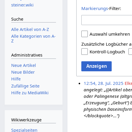
steiner.wiki
Markierungs
-Filter:
Suche
Alle Artikel von A-Z
Auswahl umkehren
Alle Kategorien von A-
Z
Zusätzliche Logbücher a
Kontroll-Logbuch
Administratives
Neue Artikel
Anzeigen
Neue Bilder
Hilfe
12:54, 28. Jul. 2025
Elk
Zufällige Seite
angelegt: „{{Artikel ob
Hilfe zu MediaWiki
oder Palingenese (altgr
„Erzeugung“, „Geburt“) 
physischen Daseinsforme
</blockquote>…“)
Wikiwerkzeuge
Spezialseiten