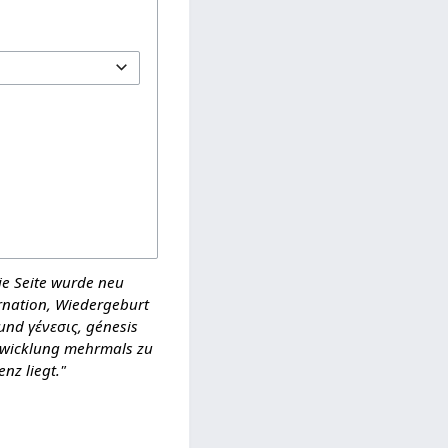
ie Seite wurde neu
arnation, Wiedergeburt
und γένεσις, génesis
ntwicklung mehrmals zu
nz liegt."