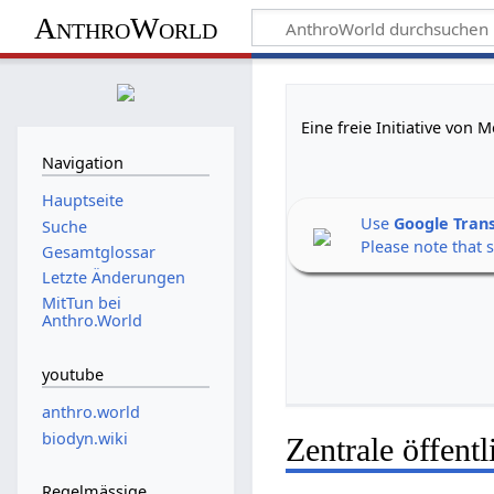
AnthroWorld
Eine freie Initiative von
Navigation
Hauptseite
Use
Google Tran
Suche
Please note that 
Gesamtglossar
Letzte Änderungen
MitTun bei
Anthro.World
youtube
anthro.world
biodyn.wiki
Zentrale öffent
Regelmässige