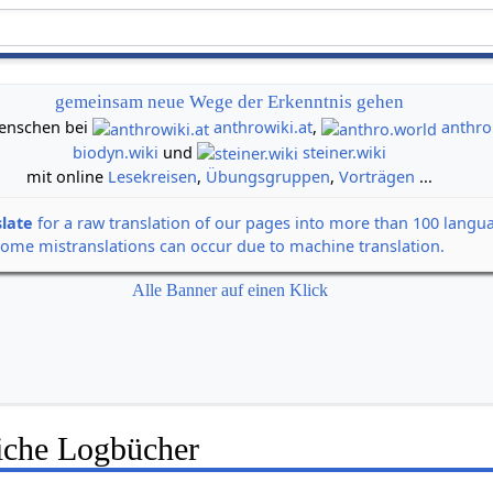
gemeinsam neue Wege der Erkenntnis gehen
 Menschen bei
anthrowiki.at
,
anthro
biodyn.wiki
und
steiner.wiki
mit online
Lesekreisen
,
Übungsgruppen
,
Vorträgen
...
slate
for a raw translation of our pages into more than 100 langu
some mistranslations can occur due to machine translation.
Alle Banner auf einen Klick
liche Logbücher