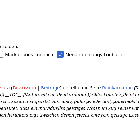
nzeigen:
Markierungs-Logbuch
Neuanmeldungs-Logbuch
eJura
Diskussion
Beiträge
erstellte die Seite
Reinkarnation
(D
en}} __TOC__ {{Anthrowiki.at|Reinkarnation}} <blockquote>„Reink
iech., zusammengesetzt aus πάλιν, pálin „wiederum“, „abermals“ 
bedeutet, dass ein individuelles geistiges Wesen im Zug seiner E
n heruntersteigt, zwischen denen jeweils eine rein geistige Existe