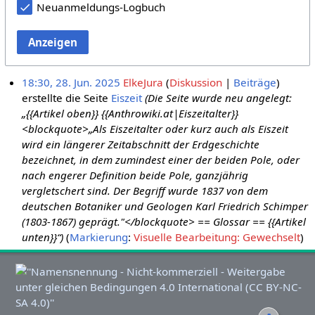
Neuanmeldungs-Logbuch
Anzeigen
18:30, 28. Jun. 2025
ElkeJura
Diskussion
Beiträge
erstellte die Seite
Eiszeit
(Die Seite wurde neu angelegt:
„{{Artikel oben}} {{Anthrowiki.at|Eiszeitalter}}
<blockquote>„Als Eiszeitalter oder kurz auch als Eiszeit
wird ein längerer Zeitabschnitt der Erdgeschichte
bezeichnet, in dem zumindest einer der beiden Pole, oder
nach engerer Definition beide Pole, ganzjährig
vergletschert sind. Der Begriff wurde 1837 von dem
deutschen Botaniker und Geologen Karl Friedrich Schimper
(1803-1867) geprägt."</blockquote> == Glossar == {{Artikel
unten}}“)
Markierung
:
Visuelle Bearbeitung: Gewechselt