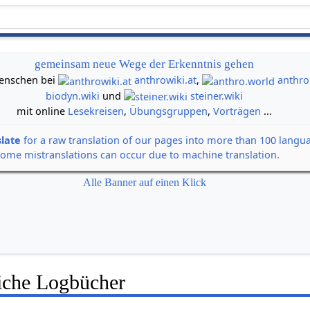
gemeinsam neue Wege der Erkenntnis gehen
 Menschen bei
anthrowiki.at
,
anthro
biodyn.wiki
und
steiner.wiki
mit online
Lesekreisen
,
Übungsgruppen
,
Vorträgen
...
slate
for a raw translation of our pages into more than 100 langu
some mistranslations can occur due to machine translation.
Alle Banner auf einen Klick
liche Logbücher