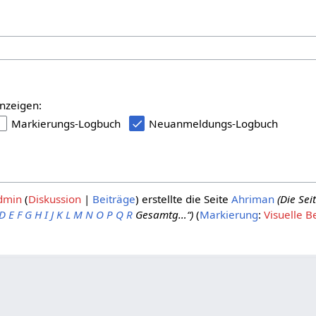
nzeigen:
Markierungs-Logbuch
Neuanmeldungs-Logbuch
dmin
Diskussion
Beiträge
erstellte die Seite
Ahriman
(Die Se
D
E
F
G
H
I
J
K
L
M
N
O
P
Q
R
Gesamtg…“)
Markierung
:
Visuelle B