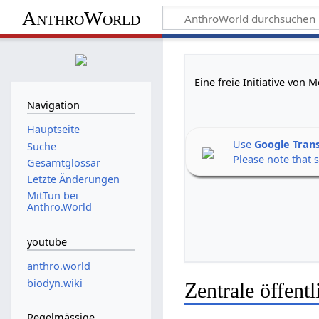
AnthroWorld
Eine freie Initiative von
Navigation
Hauptseite
Use
Google Tran
Suche
Please note that 
Gesamtglossar
Letzte Änderungen
MitTun bei
Anthro.World
youtube
anthro.world
biodyn.wiki
Zentrale öffent
Regelmässige