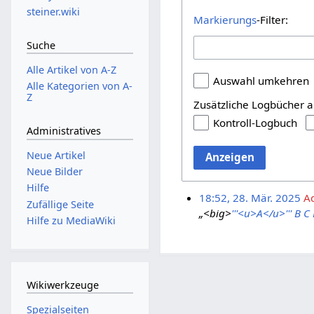
steiner.wiki
Markierungs
-Filter:
Suche
Alle Artikel von A-Z
Auswahl umkehren
Alle Kategorien von A-
Z
Zusätzliche Logbücher a
Kontroll-Logbuch
Administratives
Neue Artikel
Anzeigen
Neue Bilder
Hilfe
18:52, 28. Mär. 2025
A
Zufällige Seite
„<big>
'''<u>A</u>'''
B
C
Hilfe zu MediaWiki
Wikiwerkzeuge
Spezialseiten