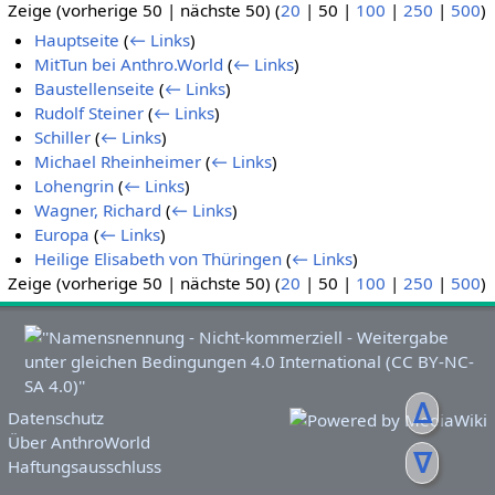
Zeige (
vorherige 50
|
nächste 50
) (
20
|
50
|
100
|
250
|
500
)
Hauptseite
(
← Links
)
MitTun bei Anthro.World
(
← Links
)
Baustellenseite
(
← Links
)
Rudolf Steiner
(
← Links
)
Schiller
(
← Links
)
Michael Rheinheimer
(
← Links
)
Lohengrin
(
← Links
)
Wagner, Richard
(
← Links
)
Europa
(
← Links
)
Heilige Elisabeth von Thüringen
(
← Links
)
Zeige (
vorherige 50
|
nächste 50
) (
20
|
50
|
100
|
250
|
500
)
ᐃ
Datenschutz
Über AnthroWorld
ᐁ
Haftungsausschluss